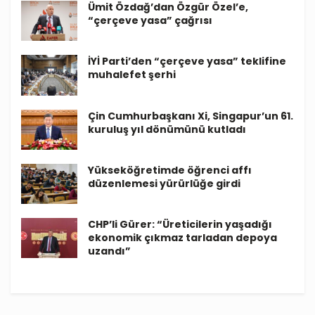
Ümit Özdağ’dan Özgür Özel’e,
“çerçeve yasa” çağrısı
İYİ Parti’den “çerçeve yasa” teklifine
muhalefet şerhi
Çin Cumhurbaşkanı Xi, Singapur’un 61.
kuruluş yıl dönümünü kutladı
Yükseköğretimde öğrenci affı
düzenlemesi yürürlüğe girdi
CHP’li Gürer: “Üreticilerin yaşadığı
ekonomik çıkmaz tarladan depoya
uzandı”