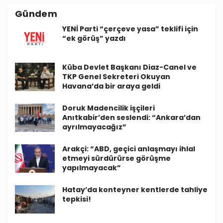
Gündem
YENİ Parti “çerçeve yasa” teklifi için
“ek görüş” yazdı
Küba Devlet Başkanı Diaz-Canel ve
TKP Genel Sekreteri Okuyan
Havana’da bir araya geldi
Doruk Madencilik işçileri
Anıtkabir’den seslendi: “Ankara’dan
ayrılmayacağız”
Arakçi: “ABD, geçici anlaşmayı ihlal
etmeyi sürdürürse görüşme
yapılmayacak”
Hatay’da konteyner kentlerde tahliye
tepkisi!