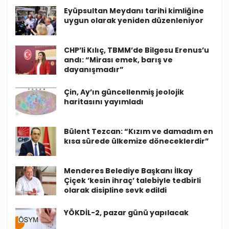
Eyüpsultan Meydanı tarihi kimliğine
uygun olarak yeniden düzenleniyor
CHP’li Kılıç, TBMM’de Bilgesu Erenus’u
andı: “Mirası emek, barış ve
dayanışmadır”
Çin, Ay’ın güncellenmiş jeolojik
haritasını yayımladı
Bülent Tezcan: “Kızım ve damadım en
kısa sürede ülkemize döneceklerdir”
Menderes Belediye Başkanı İlkay
Çiçek ‘kesin ihraç’ talebiyle tedbirli
olarak disipline sevk edildi
YÖKDİL-2, pazar günü yapılacak