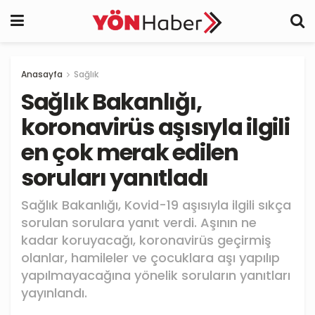
Anasayfa
Sağlık
Sağlık Bakanlığı,
koronavirüs aşısıyla ilgili
en çok merak edilen
soruları yanıtladı
Sağlık Bakanlığı, Kovid-19 aşısıyla ilgili sıkça
sorulan sorulara yanıt verdi. Aşının ne
kadar koruyacağı, koronavirüs geçirmiş
olanlar, hamileler ve çocuklara aşı yapılıp
yapılmayacağına yönelik soruların yanıtları
yayınlandı.