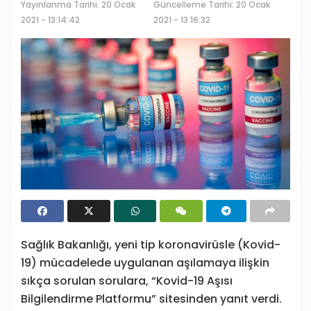
Yayınlanma Tarihi:
20 Ocak
Güncelleme Tarihi: 20 Ocak
2021 - 13:14:42
2021 - 13:16:32
Sağlık Bakanlığı, yeni tip koronavirüsle (Kovid-
19) mücadelede uygulanan aşılamaya ilişkin
sıkça sorulan sorulara, “Kovid-19 Aşısı
Bilgilendirme Platformu” sitesinden yanıt verdi.