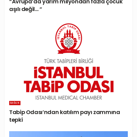
“Avrupa’da yarım milyondan fazla çocuk
aşılı değil… “
SAĞLIK
Tabip Odası’ndan katılım payı zammına
tepki