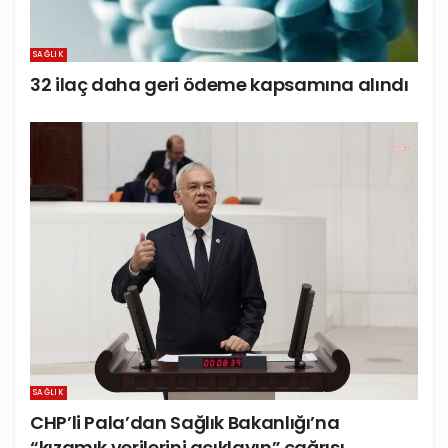
SAĞLIK
32 ilaç daha geri ödeme kapsamına alındı
SAĞLIK
CHP’li Pala’dan Sağlık Bakanlığı’na
“kızamık verilerini açıklayın” çağrısı