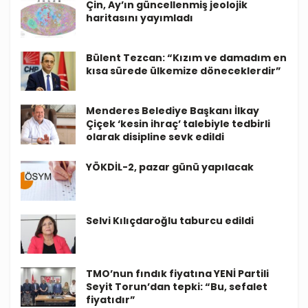
Çin, Ay’ın güncellenmiş jeolojik
haritasını yayımladı
Bülent Tezcan: “Kızım ve damadım en
kısa sürede ülkemize döneceklerdir”
Menderes Belediye Başkanı İlkay
Çiçek ‘kesin ihraç’ talebiyle tedbirli
olarak disipline sevk edildi
YÖKDİL-2, pazar günü yapılacak
Selvi Kılıçdaroğlu taburcu edildi
TMO’nun fındık fiyatına YENİ Partili
Seyit Torun’dan tepki: “Bu, sefalet
fiyatıdır”