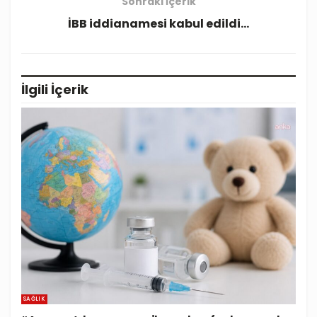
Sonraki İçerik
İBB iddianamesi kabul edildi…
İlgili
İçerik
SAĞLIK