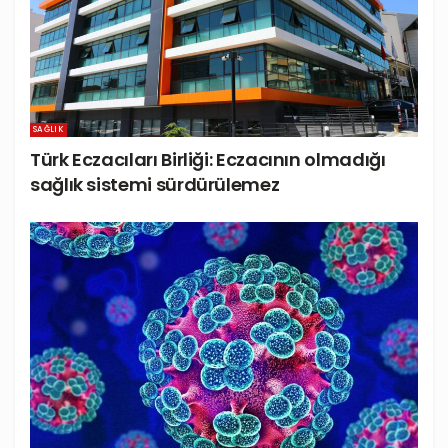
SAĞLIK
Türk Eczacıları Birliği: Eczacının olmadığı
sağlık sistemi sürdürülemez