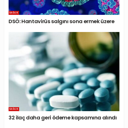
SAĞLIK
DSÖ: Hantavirüs salgını sona ermek üzere
SAĞLIK
32 ilaç daha geri ödeme kapsamına alındı