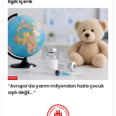
İlgili
İçerik
SAĞLIK
“Avrupa’da yarım milyondan fazla çocuk
aşılı değil… “