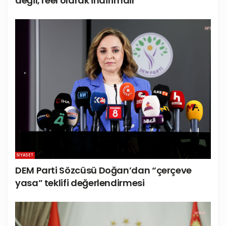
değil, reel olarak indirimdir”
SIYASET
DEM Parti Sözcüsü Doğan’dan “çerçeve
yasa” teklifi değerlendirmesi