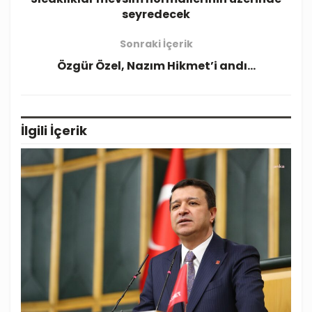
seyredecek
Sonraki İçerik
Özgür Özel, Nazım Hikmet’i andı…
İlgili
İçerik