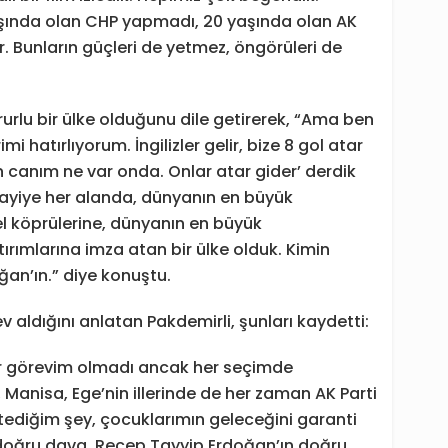
aşında olan CHP yapmadı, 20 yaşında olan AK
. Bunların güçleri de yetmez, öngörüleri de
urlu bir ülke olduğunu dile getirerek, “Ama ben
mi hatırlıyorum. İngilizler gelir, bize 8 gol atar
n canım ne var onda. Onlar atar gider’ derdik
ayiye her alanda, dünyanın en büyük
 köprülerine, dünyanın en büyük
ırımlarına imza atan bir ülke olduk. Kimin
an’ın.” diye konuştu.
v aldığını anlatan Pakdemirli, şunları kaydetti:
bir görevim olmadı ancak her seçimde
 Manisa, Ege’nin illerinde de her zaman AK Parti
tediğim şey, çocuklarımın geleceğini garanti
 doğru dava, Recep Tayyip Erdoğan’ın doğru