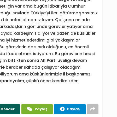
zmet için var ama bugün itibarıyla Cumhur
oyduğu savlarla Türkiye’yi ileri götürme şansımız
n bir neferi olmamız lazım. Çalışana eninde
 arkadaşların gönlünde görevler yatıyor ama
lı sayıda kardeşimiz alıyor ve bazen de küslükler
ha iyi hizmet ederdim’ gibi yaklaşımlar
u görevlerin de sınırlı olduğunu, en önemli
 da ifade etmek istiyorum. Bu görevlerin hepsi
ğım bittikten sonra AK Parti üyeliği devam
zlerle beraber sahada çalışıyor olacağım.
biliyorum ama küskünlerimizle il başkanımız
toparlayalım, çünkü önce kendimizden
Gönder
Paylaş
Paylaş