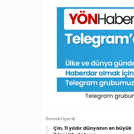
Önceki İçerik
Çin, 11 yıldır dünyanın en büyük