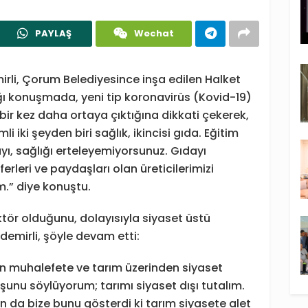
PAYLAŞ
Wechat
rli, Çorum Belediyesince inşa edilen Halket
ğı konuşmada, yeni tip koronavirüs (Kovid-19)
ir kez daha ortaya çıktığına dikkati çekerek,
 iki şeyden biri sağlık, ikincisi gıda. Eğitim
yı, sağlığı erteleyemiyorsunuz. Gıdayı
leri ve paydaşları olan üreticilerimizi
.” diye konuştu.
ktör olduğunu, dolayısıyla siyaset üstü
demirli, şöyle devam etti:
n muhalefete ve tarım üzerinden siyaset
şunu söylüyorum; tarımı siyaset dışı tutalım.
n da bize bunu gösterdi ki tarım siyasete alet