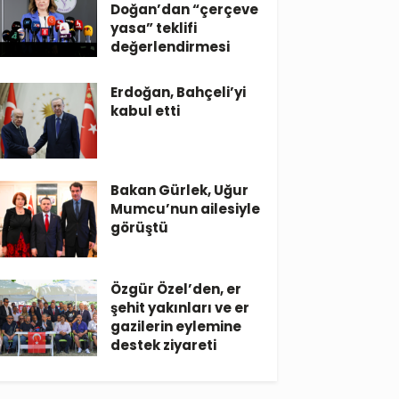
Doğan’dan “çerçeve
yasa” teklifi
değerlendirmesi
Erdoğan, Bahçeli’yi
kabul etti
Bakan Gürlek, Uğur
Mumcu’nun ailesiyle
görüştü
Özgür Özel’den, er
şehit yakınları ve er
gazilerin eylemine
destek ziyareti