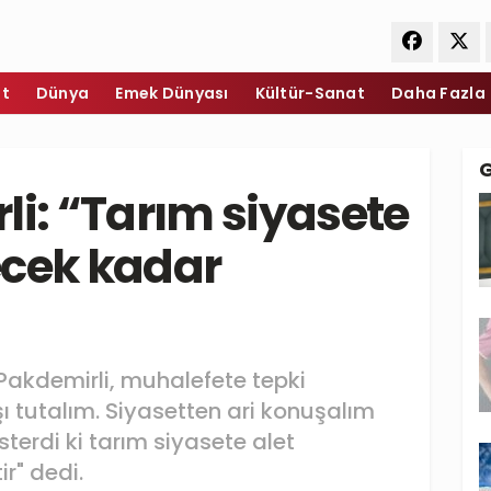
et
Dünya
Emek Dünyası
Kültür-Sanat
Daha Fazla
li: “Tarım siyasete
ecek kadar
Pakdemirli, muhalefete tepki
şı tutalım. Siyasetten ari konuşalım
terdi ki tarım siyasete alet
r" dedi.