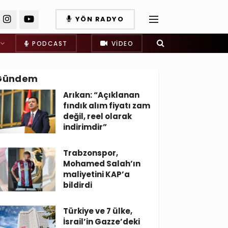
YÖN RADYO
PODCAST
VIDEO
Gündem
Arıkan: “Açıklanan
fındık alım fiyatı zam
değil, reel olarak
indirimdir”
Trabzonspor,
Mohamed Salah’ın
maliyetini KAP’a
bildirdi
Türkiye ve 7 ülke,
İsrail’in Gazze’deki