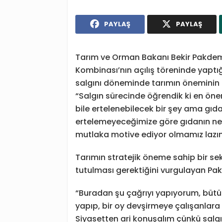
PAYLAŞ
PAYLAŞ
Tarım ve Orman Bakanı Bekir Pakdemi
Kombinası’nın açılış töreninde yaptı
salgını döneminde tarımın öneminin b
“Salgın sürecinde öğrendik ki en önemli
bile ertelenebilecek bir şey ama gıda
ertelemeyeceğimize göre gıdanın nefer
mutlaka motive ediyor olmamız lazım
Tarımın stratejik öneme sahip bir se
tutulması gerektiğini vurgulayan Pak
“Buradan şu çağrıyı yapıyorum, bütü
yapıp, bir oy devşirmeye çalışanlara 
Siyasetten ari konuşalım çünkü salgı