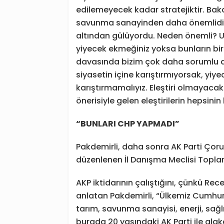
edilemeyecek kadar stratejiktir. Baka
savunma sanayinden daha önemlidir’
altından gülüyordu. Neden önemli? Uçak
yiyecek ekmeğiniz yoksa bunların bi
davasında bizim çok daha sorumlu d
siyasetin içine karıştırmıyorsak, yiy
karıştırmamalıyız. Eleştiri olmayac
önerisiyle gelen eleştirilerin hepsinin
“BUNLARI CHP YAPMADI”
Pakdemirli, daha sonra AK Parti Çoru
düzenlenen İl Danışma Meclisi Toplantı
AKP iktidarının çalıştığını, çünkü Rec
anlatan Pakdemirli, “Ülkemiz Cumhu
tarım, savunma sanayisi, enerji, sağl
burada 20 yaşındaki AK Parti ile alaka