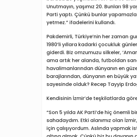
Unutmayın, yaşımız 20. Bunları 98 y
Parti yaptı. Çünkü bunlar yapamazlar
yetmez.” ifadelerini kullandı.
Pakdemirli, Türkiye’nin her zaman gur
1980’li yıllara kadarki çocukluk günleri
giderdi. Biz omzumuzu silkeler, ‘Ama
ama artık her alanda, futboldan san
havalimanlarından dünyanın en güzel
barajlarından, dünyanın en büyük yat
sayesinde olduk? Recep Tayyip Erdoğ
Kendisinin İzmir’de teşkilatlarda göre
“Son 5 yılda AK Parti’de hiç önemli 
sahadaydım. Etki alanımız olan İzmir,
için çalışıyordum. Aslında yapmak is
altına almak. Çünkü biz bu davanın