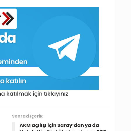
Sonraki İçerik
AKM açılışı için Saray’dan ya da