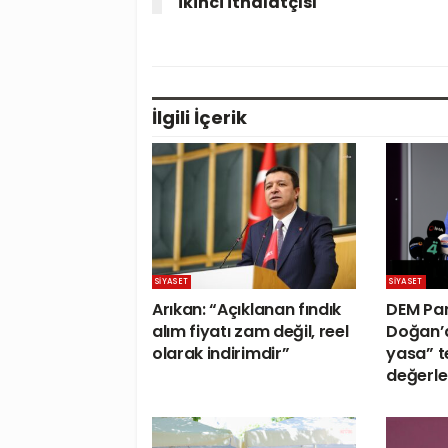
ikinci ithalatçısı
İlgili
İçerik
SIYASET
SIYASET
Arıkan: “Açıklanan fındık
DEM Par
alım fiyatı zam değil, reel
Doğan’
olarak indirimdir”
yasa” te
değerle