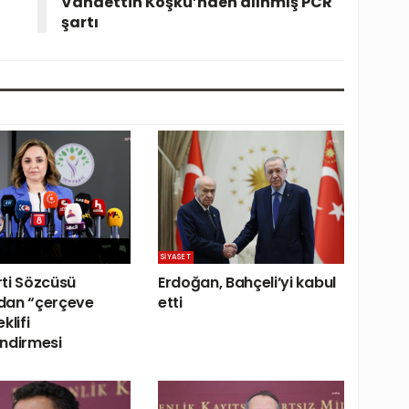
Vahdettin Köşkü’nden alınmış PCR
şartı
SIYASET
ti Sözcüsü
Erdoğan, Bahçeli’yi kabul
dan “çerçeve
etti
klifi
ndirmesi