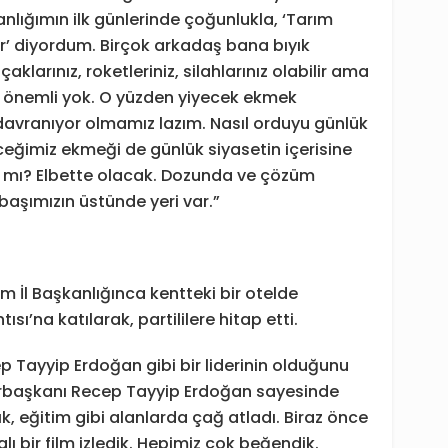
nlığımın ilk günlerinde çoğunlukla, ‘Tarım
 diyordum. Birçok arkadaş bana bıyık
larınız, roketleriniz, silahlarınız olabilir ama
r önemli yok. O yüzden yiyecek ekmek
avranıyor olmamız lazım. Nasıl orduyu günlük
eceğimiz ekmeği de günlük siyasetin içerisine
ak mı? Elbette olacak. Dozunda ve çözüm
 başımızın üstünde yeri var.”
m İl Başkanlığınca kentteki bir otelde
sı’na katılarak, partililere hitap etti.
ep Tayyip Erdoğan gibi bir liderinin olduğunu
rbaşkanı Recep Tayyip Erdoğan sayesinde
ık, eğitim gibi alanlarda çağ atladı. Biraz önce
lı bir film izledik. Hepimiz çok beğendik.