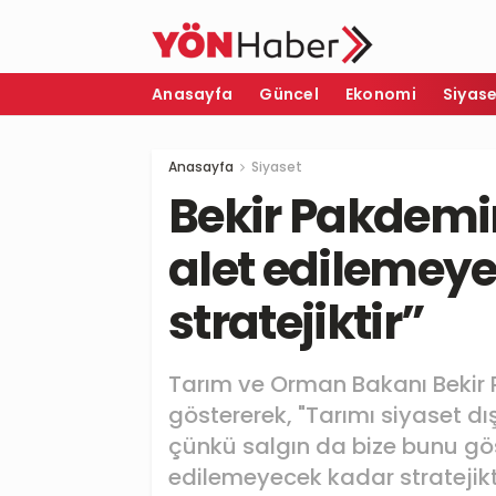
Anasayfa
Güncel
Ekonomi
Siyas
Anasayfa
Siyaset
Bekir Pakdemir
alet edilemey
stratejiktir”
Tarım ve Orman Bakanı Bekir 
göstererek, "Tarımı siyaset dı
çünkü salgın da bize bunu gös
edilemeyecek kadar stratejikti