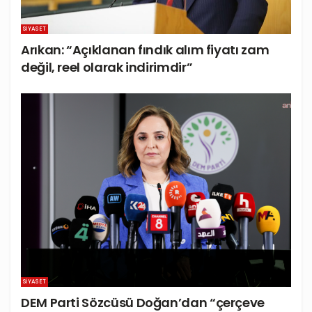
SIYASET
Arıkan: “Açıklanan fındık alım fiyatı zam
değil, reel olarak indirimdir”
SIYASET
DEM Parti Sözcüsü Doğan’dan “çerçeve