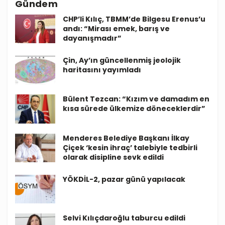
Gündem
CHP’li Kılıç, TBMM’de Bilgesu Erenus’u
andı: “Mirası emek, barış ve
dayanışmadır”
Çin, Ay’ın güncellenmiş jeolojik
haritasını yayımladı
Bülent Tezcan: “Kızım ve damadım en
kısa sürede ülkemize döneceklerdir”
Menderes Belediye Başkanı İlkay
Çiçek ‘kesin ihraç’ talebiyle tedbirli
olarak disipline sevk edildi
YÖKDİL-2, pazar günü yapılacak
Selvi Kılıçdaroğlu taburcu edildi