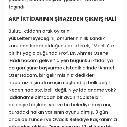
taşındı.
AKP İKTİDARININ ŞİRAZEDEN ÇIKMIŞ HALİ
Bulut, iktidarın artık oylarını
yükseltemeyeceğini, ömürlerinin ilk sandık
kurulana kadar olduğunu belirterek, “Meclis’te
bir ihtiyaç olduğunda Prof. Dr. Ahmet Özer’e
‘Hadi hocam geliver’ diyen bugünkü iktidar ya
da görüşüne başvurmak istediklerinde ‘Ahmet
Özer Hocam, bir gelir misiniz’ dedikleri
hocamızın şimdi ne için suçlandığı belli değil.
Neden hapiste, belli değil. Niye iddianame yok?
İddianame olmadan bir aydır hapiste bir
belediye başkanı var ve bu belediye başkanı,
buradaki halkın yarısının oyunu almış. 3 gün
önce de Tunceli ve Ovacık Belediye Başkanımızı
görevden aldılar. Onun suçu ne, 12 yıl önce bir