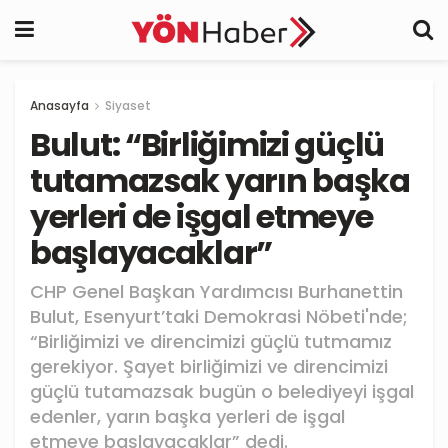
Anasayfa
Siyaset
Bulut: “Birliğimizi güçlü
tutamazsak yarın başka
yerleri de işgal etmeye
başlayacaklar”
CHP Genel Başkan Yardımcısı Burhanettin
Bulut, Esenyurt’taki Demokrasi Nöbeti'nde;
“Birliğimizi ve direncimizi güçlü tutmamız
gerekiyor. Şayet birliğimizi ve direncimizi
güçlü tutamazsak bugün o belediyeyi işgal
edenler, yarın başka yerleri de işgal
etmeye başlayacaklar” dedi.