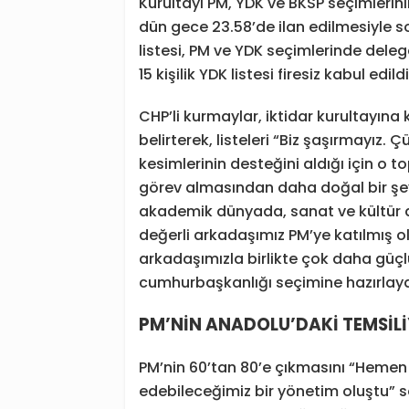
Kurultayı PM, YDK ve BKSP seçimleri
dün gece 23.58’de ilan edilmesiyle s
listesi, PM ve YDK seçimlerinde delegel
15 kişilik YDK listesi firesiz kabul edildi
CHP’li kurmaylar, iktidar kurultayın
belirterek, listeleri “Biz şaşırmayız.
kesimlerinin desteğini aldığı için o 
görev almasından daha doğal bir şey
akademik dünyada, sanat ve kültür 
değerli arkadaşımız PM’ye katılmış o
arkadaşımızla birlikte çok daha güçlü
cumhurbaşkanlığı seçimine hazırlayac
PM’NİN ANADOLU’DAKİ TEMSİLİ
PM’nin 60’tan 80’e çıkmasını “Hemen
edebileceğimiz bir yönetim oluştu” sö