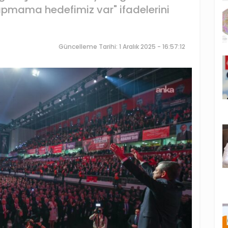
apmama hedefimiz var" ifadelerini
Güncelleme Tarihi: 1 Aralık 2025 - 16:57:12