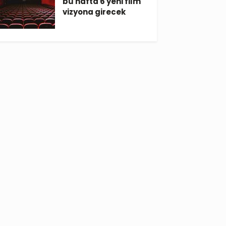
bu hafta 6 yeni film
vizyona girecek