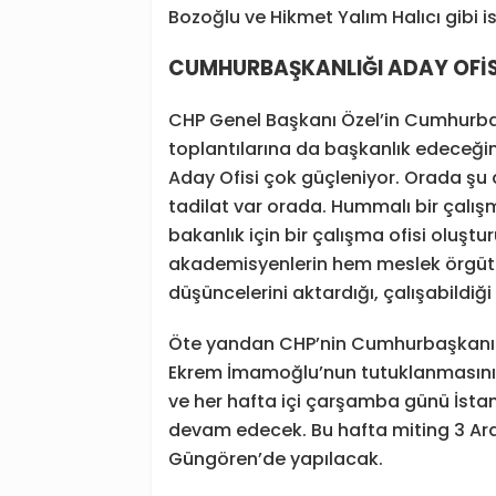
Bozoğlu ve Hikmet Yalım Halıcı gibi is
CUMHURBAŞKANLIĞI ADAY OFİS
CHP Genel Başkanı Özel’in Cumhurba
toplantılarına da başkanlık edeceğin
Aday Ofisi çok güçleniyor. Orada şu 
tadilat var orada. Hummalı bir çalış
bakanlık için bir çalışma ofisi oluşt
akademisyenlerin hem meslek örgütleri
düşüncelerini aktardığı, çalışabildi
Öte yandan CHP’nin Cumhurbaşkanı A
Ekrem İmamoğlu’nun tutuklanmasının 
ve her hafta içi çarşamba günü İstan
devam edecek. Bu hafta miting 3 Ara
Güngören’de yapılacak.