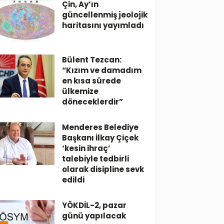
Çin, Ay’ın
güncellenmiş jeolojik
haritasını yayımladı
Bülent Tezcan:
“Kızım ve damadım
en kısa sürede
ülkemize
döneceklerdir”
Menderes Belediye
Başkanı İlkay Çiçek
‘kesin ihraç’
talebiyle tedbirli
olarak disipline sevk
edildi
YÖKDİL-2, pazar
günü yapılacak