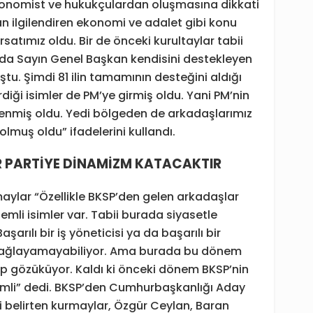
konomist ve hukukçulardan oluşmasına dikkati
 ilgilendiren ekonomi ve adalet gibi konu
satımız oldu. Bir de önceki kurultaylar tabii
rada Sayın Genel Başkan kendisini destekleyen
uştu. Şimdi 81 ilin tamamının desteğini aldığı
diği isimler de PM’ye girmiş oldu. Yani PM’nin
lenmiş oldu. Yedi bölgeden de arkadaşlarımız
olmuş oldu” ifadelerini kullandı.
 PARTİYE DİNAMİZM KATACAKTIR
maylar “Özellikle BKSP’den gelen arkadaşlar
mli isimler var. Tabii burada siyasetle
arılı bir iş yöneticisi ya da başarılı bir
ğlayamayabiliyor. Ama burada bu dönem
kip gözüküyor. Kaldı ki önceki dönem BKSP’nin
emli” dedi. BKSP’den Cumhurbaşkanlığı Aday
i belirten kurmaylar, Özgür Ceylan, Baran