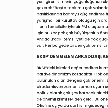
yeni giren isimlerin çoğunluğunun e
çekerek “Başta toplumu çok yakından
başlıklarında kadroyu güçlendirme fır
yarışmalı bir kurultay olduğu için o
illerin temsilcileriyle bir PM oluşturm
için bu kez pek çok büyükşehirin öner
Anadolu’daki temsiliyeti de çok güç
var. Her bölgede birden çok temsilci 
BKSP’DEN GELEN ARKADDAŞLAR
BKSP’deki isimleri değerlendiren kur
partiye dinamizm katacaktır. Çok öne
bulunulan alan dengesi çok önemli. Baş
akademisyen zaman zaman uyum sa
politik olarak çok şey katacak bir e
de önemli kısmı PM’den geldi. Bu ön
Ofisi’ne üç ya da dört isim gideceğin