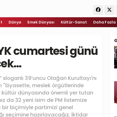
et
Dünya
Emek Dünyası
Kültür-Sanat
Daha Fazla
YK cumartesi günü
cek…
” sloganlı 39’uncu Olağan Kurultayı'nı
ı "Siyasette, meslek örgütlerinde
kültür dünyasında önemli yer tutan
z da 32 yeni isim de PM listemize
bir biçimiyle partimizi genel
ı seçimine hazırlayacağız. İktidar