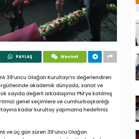
PAYLAŞ
Wechat
nlı 39’uncu Olağan Kurultayı’nı değerlendiren
 örgütlerinde akademik dünyada, sanat ve
çok sayıda değerli arkadaşımız PM’ye katılmış
rtimizi genel seçimlere ve cumhurbaşkanlığı
rultayına kadar kurultay yapmama hedefimiz
anlı ve üç gün süren 39’uncu Olağan