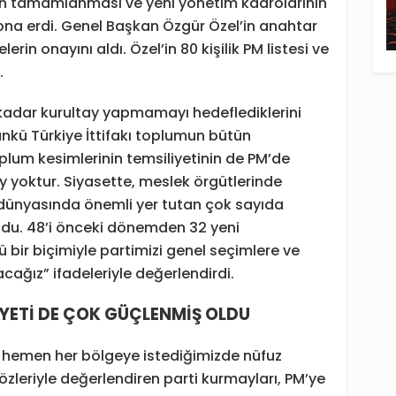
nin tamamlanması ve yeni yönetim kadrolarının
ona erdi. Genel Başkan Özgür Özel’in anahtar
erin onayını aldı. Özel’in 80 kişilik PM listesi ve
.
a kadar kurultay yapmamayı hedeflediklerini
 Çünkü Türkiye İttifakı toplumun bütün
toplum kesimlerinin temsiliyetinin de PM’de
 yoktur. Siyasette, meslek örgütlerinde
dünyasında önemli yer tutan çok sayıda
ldu. 48’i önceki dönemden 32 yeni
 bir biçimiyle partimizi genel seçimlere ve
ağız” ifadeleriyle değerlendirdi.
YETİ DE ÇOK GÜÇLENMİŞ OLDU
 hemen her bölgeye istediğimizde nüfuz
zleriyle değerlendiren parti kurmayları, PM’ye