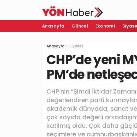
Anasayfa
Güncel
Ekonomi
Siyas
Anasayfa
Siyaset
CHP’de yeni M
PM’de netleşe
CHP'nin “Şimdi İktidar Zamanı
değerlendiren parti kurmaylar
akademik dünyada, sanat ve 
çok sayıda değerli arkadaşımı
katılmış oldu. Çok daha güçlü 
seçimlere ve cumhurbaşkanlığ