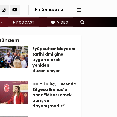
YÖN RADYO
PODCAST
VIDEO
Gündem
Eyüpsultan Meydanı
tarihi kimliğine
uygun olarak
yeniden
düzenleniyor
CHP’li Kılıç, TBMM’de
Bilgesu Erenus’u
andı: “Mirası emek,
barış ve
dayanışmadır”