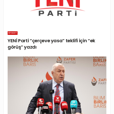
SIYASET
YENİ Parti “çerçeve yasa” teklifi için “ek
görüş” yazdı