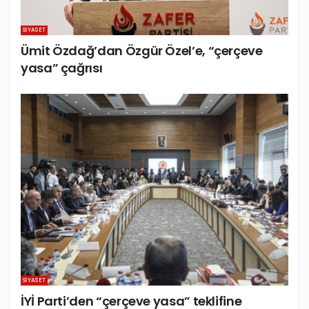
SIYASET
Ümit Özdağ’dan Özgür Özel’e, “çerçeve
yasa” çağrısı
SIYASET
İYİ Parti’den “çerçeve yasa” teklifine