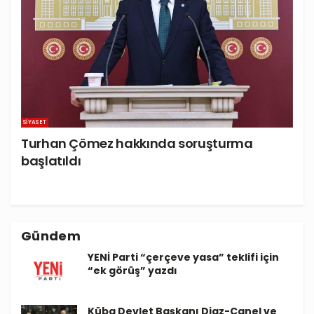
SIYASET
Turhan Çömez hakkında soruşturma
başlatıldı
Gündem
YENİ Parti “çerçeve yasa” teklifi için
“ek görüş” yazdı
Küba Devlet Başkanı Diaz-Canel ve