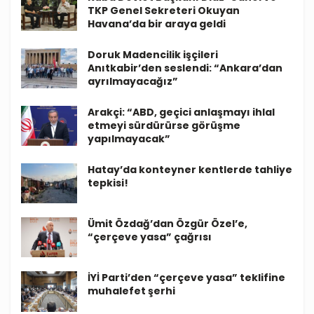
TKP Genel Sekreteri Okuyan
Havana’da bir araya geldi
Doruk Madencilik işçileri
Anıtkabir’den seslendi: “Ankara’dan
ayrılmayacağız”
Arakçi: “ABD, geçici anlaşmayı ihlal
etmeyi sürdürürse görüşme
yapılmayacak”
Hatay’da konteyner kentlerde tahliye
tepkisi!
Ümit Özdağ’dan Özgür Özel’e,
“çerçeve yasa” çağrısı
İYİ Parti’den “çerçeve yasa” teklifine
muhalefet şerhi