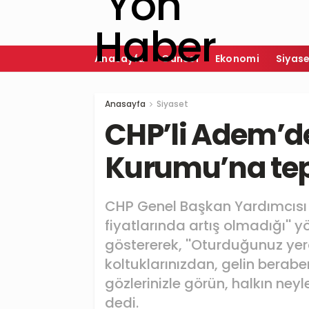
Anasayfa
Güncel
Ekonomi
Siyas
Anasayfa
Siyaset
CHP’li Adem’de
Kurumu’na te
CHP Genel Başkan Yardımcısı 
fiyatlarında artış olmadığı''
göstererek, ''Oturduğunuz ye
koltuklarınızdan, gelin berab
gözlerinizle görün, halkın ney
dedi.