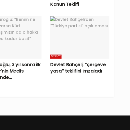
Kanun Teklifi
SIYASET
oğlu, 3 yıl sonra ilk
Devlet Bahçeli, “çerçeve
’nin Meclis
yasa” teklifini imzaladı
ünde…