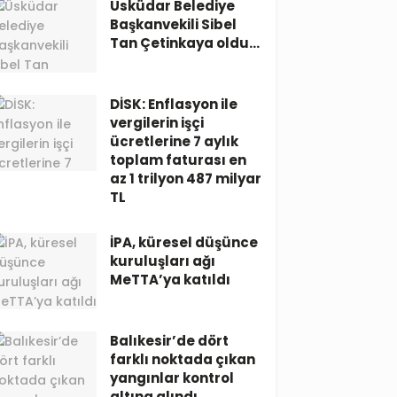
Üsküdar Belediye
Başkanvekili Sibel
Tan Çetinkaya oldu…
DİSK: Enflasyon ile
vergilerin işçi
ücretlerine 7 aylık
toplam faturası en
az 1 trilyon 487 milyar
TL
İPA, küresel düşünce
kuruluşları ağı
MeTTA’ya katıldı
Balıkesir’de dört
farklı noktada çıkan
yangınlar kontrol
altına alındı