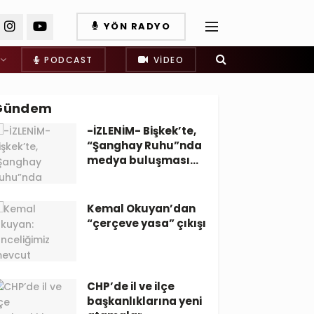
YÖN RADYO
PODCAST
VIDEO
Gündem
-İZLENİM- Bişkek’te,
“Şanghay Ruhu”nda
medya buluşması…
Kemal Okuyan’dan
“çerçeve yasa” çıkışı
CHP’de il ve ilçe
başkanlıklarına yeni