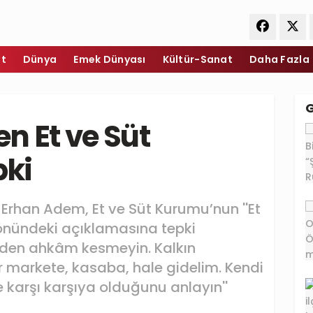
et
Dünya
Emek Dünyası
Kültür-Sanat
Daha Fazla
n Et ve Süt
pki
Erhan Adem, Et ve Süt Kurumu’nun ''Et
 yönündeki açıklamasına tepki
rden ahkâm kesmeyin. Kalkın
er markete, kasaba, hale gidelim. Kendi
le karşı karşıya olduğunu anlayın''