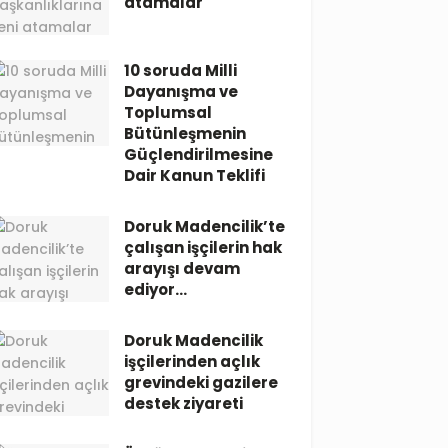
atamalar
10 soruda Milli
Dayanışma ve
Toplumsal
Bütünleşmenin
Güçlendirilmesine
Dair Kanun Teklifi
Doruk Madencilik’te
çalışan işçilerin hak
arayışı devam
ediyor…
Doruk Madencilik
işçilerinden açlık
grevindeki gazilere
destek ziyareti