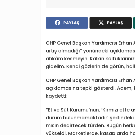
PAYLAŞ
PAYLAŞ
CHP Genel Başkan Yardımcısı Erhan A
artış olmadığı” yönündeki açıklamas
ahkâm kesmeyin. Kalkın koltuklarını
gidelim. Kendi gözlerinizle görün, ha
CHP Genel Başkan Yardımcısı Erhan Ade
açıklamasına tepki gösterdi. Adem, k
kaydetti:
“Et ve Süt Kurumu’nun, ‘Kırmızı ette a
durum bulunmamaktadır’ şeklindeki a
mısın dedirtecek türden. Bugün herkes 
yükseldi. Marketlerde, kasaplarda h