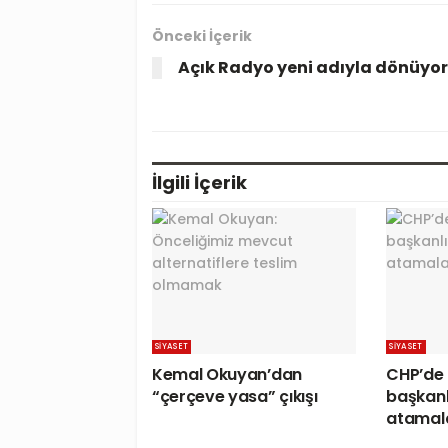
Önceki İçerik
Açık Radyo yeni adıyla dönüyor
İlgili
İçerik
SIYASET
SIYASET
Kemal Okuyan’dan
CHP’de i
“çerçeve yasa” çıkışı
başkanl
atamal