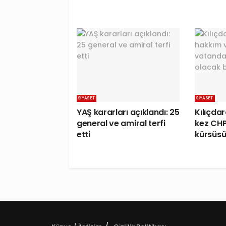
SIYASET
SIYASET
YAŞ kararları açıklandı: 25
Kılıçdar
general ve amiral terfi
kez CHP
etti
kürsüs