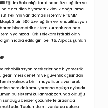
Milli Eğitim Bakanlığı tarafından özel eğitim ve
 hale getirilen biyometrik kimlik doğrulama
 Yusuf Tekin’in yanıtlaması istemiyle TBMM
klaşık 3 bin 500 özel eğitim ve rehabilitasyon
itibaren biyometrik sistem kurmak zorunda
temin yalnızca Türk Telekom iştiraki olan
ğının iddia edildiğini belirtti. Arpacı, şunları
OR
 ve rehabilitasyon merkezlerinde biyometrik
 getirilmesi denetim ve güvenlik açısından
stemin yalnızca bir firmaya lisans verilerek
etine hem de kamu yararına açıkça aykırıdır.
urumun bu sistemi kullanmak zorunda olduğu
ın sunduğu benzer çözümlerle arasında
oluşmaktadır. Toplamda milyonlarca dolara