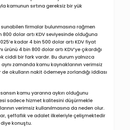
yla kamunun sırtına gereksiz bir yük
a sunabilen firmalar bulunmasına rağmen
in 800 dolar artı KDV seviyesinde olduğuna
 2025’e kadar 4 bin 500 dolar artı KDV fiyat
ynı ürünü 4 bin 800 dolar artı KDV’ye çıkardığı
k ciddi bir fark vardır. Bu durum yalnızca
, aynı zamanda kamu kaynaklarının verimsiz
r de okulların nakit ödemeye zorlandığı iddiası
n lisansın kamu yararına aykırı olduğunu
si sadece hizmet kalitesini düşürmekle
ının verimsiz kullanılmasına da neden olur.
r, şeffaflık ve adalet ilkeleriyle çelişmektedir
 diye konuştu.