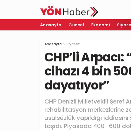
Anasayfa
Güncel
Ekonomi
Siyas
Anasayfa
Siyaset
CHP’li Arpacı: 
cihazı 4 bin 5
dayatıyor”
CHP Denizli Milletvekili Şeref A
rehabilitasyon merkezlerine z
usulsüzlük yapıldığı iddiası
taşıdı. Piyasada 400–600 dola