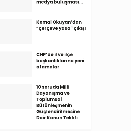
medya buluşması…
Kemal Okuyan’dan
“çerçeve yasa” çıkışı
CHP’de il ve ilçe
başkanlıklarına yeni
atamalar
10 soruda Milli
Dayanışma ve
Toplumsal
Bütünleşmenin
Güçlendirilmesine
Dair Kanun Teklifi