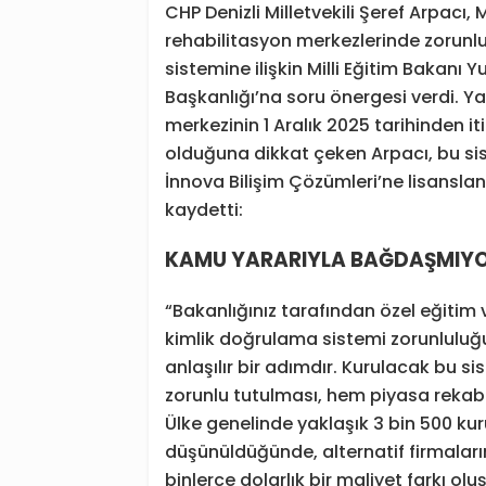
CHP Denizli Milletvekili Şeref Arpacı, 
rehabilitasyon merkezlerinde zorunlu
sistemine ilişkin Milli Eğitim Bakanı
Başkanlığı’na soru önergesi verdi. Ya
merkezinin 1 Aralık 2025 tarihinden 
olduğuna dikkat çeken Arpacı, bu sis
İnnova Bilişim Çözümleri’ne lisanslandı
kaydetti:
KAMU YARARIYLA BAĞDAŞMIY
“Bakanlığınız tarafından özel eğitim
kimlik doğrulama sistemi zorunluluğu
anlaşılır bir adımdır. Kurulacak bu si
zorunlu tutulması, hem piyasa rekab
Ülke genelinde yaklaşık 3 bin 500 k
düşünüldüğünde, alternatif firmalar
binlerce dolarlık bir maliyet farkı 