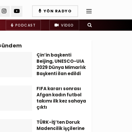
YÖN RADYO
PODCAST
VIDEO
Gündem
Çin’in başkenti
Beijing, UNESCO-UIA
2029 Dünya Mimarlık
Başkenti ilan edildi
FIFA kararı sonrası
Afgan kadın futbol
takımı ilk kez sahaya
çıktı
TÜRK-İŞ’ten Doruk
Madencilik işçilerine