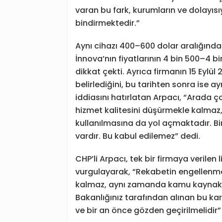
varan bu fark, kurumların ve dolayısı
bindirmektedir.”
Aynı cihazı 400–600 dolar aralığınd
İnnova’nın fiyatlarının 4 bin 500–4 b
dikkat çekti. Ayrıca firmanın 15 Eylül
belirlediğini, bu tarihten sonra ise a
iddiasını hatırlatan Arpacı, “Arada ço
hizmet kalitesini düşürmekle kalmaz
kullanılmasına da yol açmaktadır. Bi
vardır. Bu kabul edilemez” dedi.
CHP’li Arpacı, tek bir firmaya verile
vurgulayarak, “Rekabetin engellenme
kalmaz, aynı zamanda kamu kaynaklar
Bakanlığınız tarafından alınan bu kara
ve bir an önce gözden geçirilmelidir”