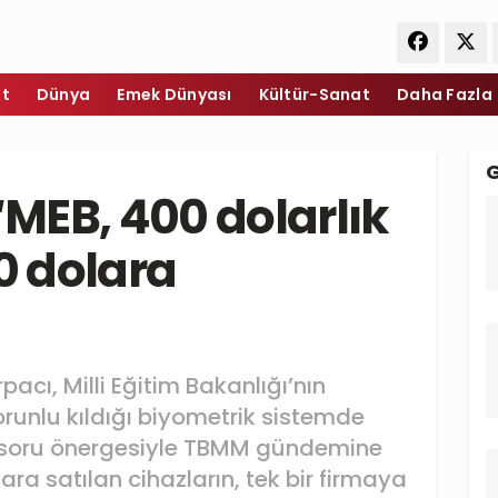
et
Dünya
Emek Dünyası
Kültür-Sanat
Daha Fazla
“MEB, 400 dolarlık
00 dolara
rpacı, Milli Eğitim Bakanlığı’nın
orunlu kıldığı biyometrik sistemde
nı soru önergesiyle TBMM gündemine
ra satılan cihazların, tek bir firmaya