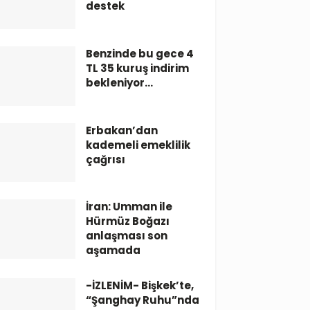
destek
Benzinde bu gece 4
TL 35 kuruş indirim
bekleniyor…
Erbakan’dan
kademeli emeklilik
çağrısı
İran: Umman ile
Hürmüz Boğazı
anlaşması son
aşamada
-İZLENİM- Bişkek’te,
“Şanghay Ruhu”nda