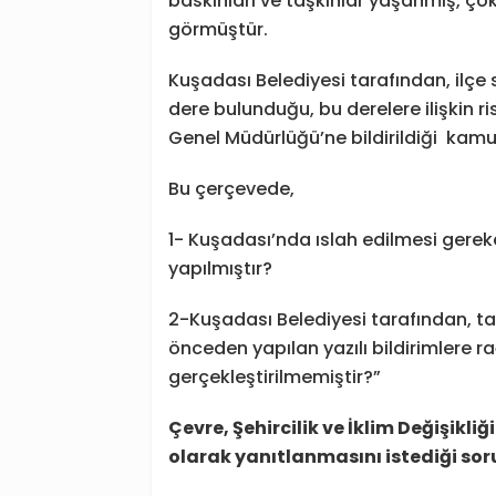
baskınları ve taşkınlar yaşanmış, ço
görmüştür.
Kuşadası Belediyesi tarafından, ilçe s
dere bulunduğu, bu derelere ilişkin ri
Genel Müdürlüğü’ne bildirildiği kam
Bu çerçevede,
1- Kuşadası’nda ıslah edilmesi gerek
yapılmıştır?
2-Kuşadası Belediyesi tarafından, taşk
önceden yapılan yazılı bildirimlere 
gerçekleştirilmemiştir?”
Çevre, Şehircilik ve İklim Değişikl
olarak yanıtlanmasını istediği sor