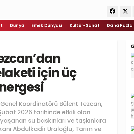
et
Dünya
Emek Dünyası
Kültür-Sanat
Daha Fazla
Tezcan’dan
laketi için üç
nergesi
 Genel Koordinatörü Bülent Tezcan,
Şubat 2026 tarihinde etkili olan
yaşanan su baskınları ve taşkınlara
akanı Abdulkadir Uraloğlu, Tarım ve