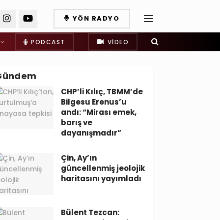
YÖN RADYO
PODCAST
VIDEO
Gündem
CHP’li Kılıç, TBMM’de
Bilgesu Erenus’u
andı: “Mirası emek,
barış ve
dayanışmadır”
Çin, Ay’ın
güncellenmiş jeolojik
haritasını yayımladı
Bülent Tezcan: