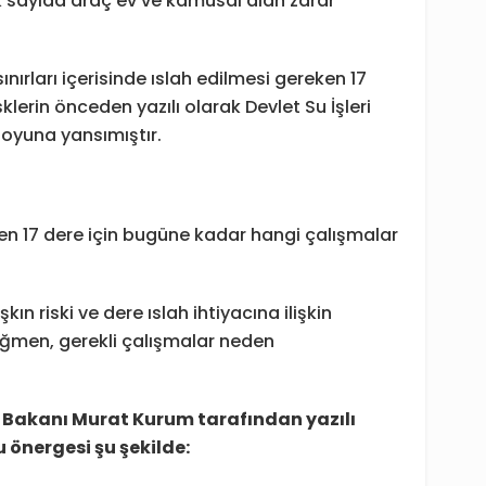
k sayıda araç ev ve kamusal alan zarar
ınırları içerisinde ıslah edilmesi gereken 17
sklerin önceden yazılı olarak Devlet Su İşleri
uoyuna yansımıştır.
en 17 dere için bugüne kadar hangi çalışmalar
ın riski ve dere ıslah ihtiyacına ilişkin
rağmen, gerekli çalışmalar neden
iği Bakanı Murat Kurum tarafından yazılı
u önergesi şu şekilde: