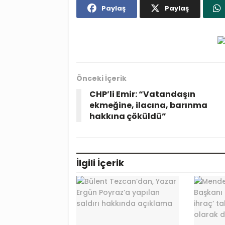
Paylaş
Paylaş
Önceki İçerik
CHP’li Emir: “Vatandaşın
ekmeğine, ilacına, barınma
hakkına çöküldü”
İlgili
İçerik