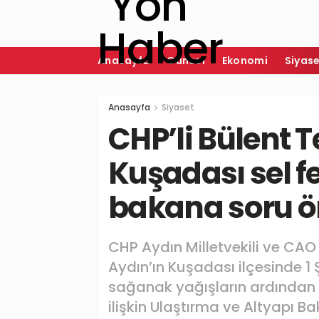
Anasayfa
Güncel
Ekonomi
Siyas
Anasayfa
Siyaset
CHP’li Bülent 
Kuşadası sel fe
bakana soru ö
CHP Aydın Milletvekili ve CAO
Aydın’ın Kuşadası ilçesinde 1 
sağanak yağışların ardından 
ilişkin Ulaştırma ve Altyapı B