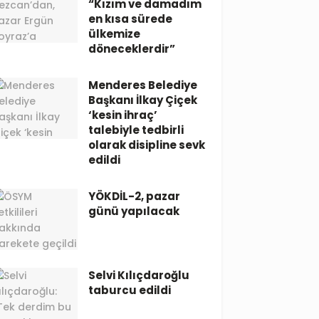
“Kızım ve damadım
en kısa sürede
ülkemize
döneceklerdir”
Menderes Belediye
Başkanı İlkay Çiçek
‘kesin ihraç’
talebiyle tedbirli
olarak disipline sevk
edildi
YÖKDİL-2, pazar
günü yapılacak
Selvi Kılıçdaroğlu
taburcu edildi