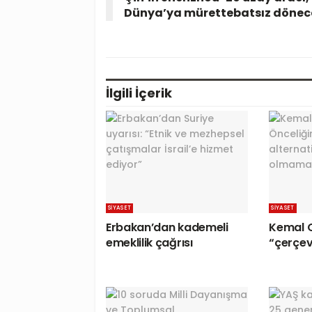
Dünya’ya mürettebatsız dönec
İlgili
İçerik
SIYASET
SIYASET
Erbakan’dan kademeli
Kemal 
emeklilik çağrısı
“çerçev