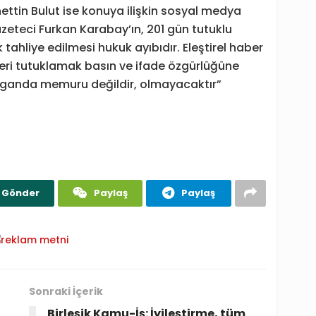
ttin Bulut ise konuya ilişkin sosyal medya
eteci Furkan Karabay’ın, 201 gün tutuklu
 tahliye edilmesi hukuk ayıbıdır. Eleştirel haber
ileri tutuklamak basın ve ifade özgürlüğüne
paganda memuru değildir, olmayacaktır”
Gönder
Paylaş
Paylaş
Sonraki İçerik
Birleşik Kamu-İş: İyileştirme, tüm