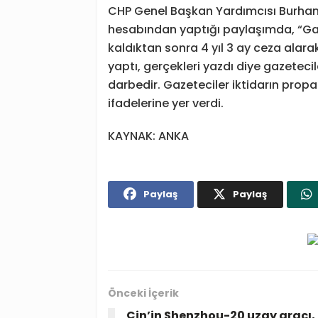
CHP Genel Başkan Yardımcısı Burhane
hesabından yaptığı paylaşımda, “Gaz
kaldıktan sonra 4 yıl 3 ay ceza alarak
yaptı, gerçekleri yazdı diye gazetec
darbedir. Gazeteciler iktidarın pro
ifadelerine yer verdi.
KAYNAK: ANKA
Paylaş
Paylaş
Önceki İçerik
Çin’in Shenzhou-20 uzay aracı,