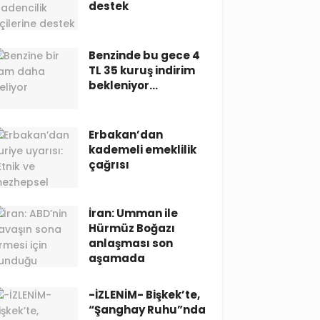
destek
Benzinde bu gece 4
TL 35 kuruş indirim
bekleniyor…
Erbakan’dan
kademeli emeklilik
çağrısı
İran: Umman ile
Hürmüz Boğazı
anlaşması son
aşamada
-İZLENİM- Bişkek’te,
“Şanghay Ruhu”nda