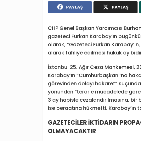
PAYLAŞ
PAYLAŞ
CHP Genel Başkan Yardımcısı Burhane
gazeteci Furkan Karabay’ın bugünkü 
olarak, “Gazeteci Furkan Karabay’ın, 
alarak tahliye edilmesi hukuk ayıbıdır
İstanbul 25. Ağır Ceza Mahkemesi, 2
Karabay’ın “Cumhurbaşkanı’na hakare
görevinden dolayı hakaret” suçundan 
yönünden “terörle mücadelede görev 
3 ay hapisle cezalandırılmasına, bir
ise beraatına hükmetti. Karabay’ın tah
GAZETECİLER İKTİDARIN PROP
OLMAYACAKTIR