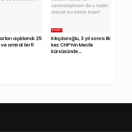
SIYASET
rları açıklandı: 25
Kılıçdaroğlu, 3 yıl sonra ilk
ve amiral terfi
kez CHP’nin Meclis
kürsüsünde…