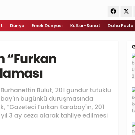
et
Dünya
Emek Dünyası
Kültür-Sanat
Daha Fazla
an “Furkan
klaması
Burhanettin Bulut, 201 gündür tutuklu
rabay’ın bugünkü duruşmasında
rak, “Gazeteci Furkan Karabay'ın, 201
yıl 3 ay ceza alarak tahliye edilmesi