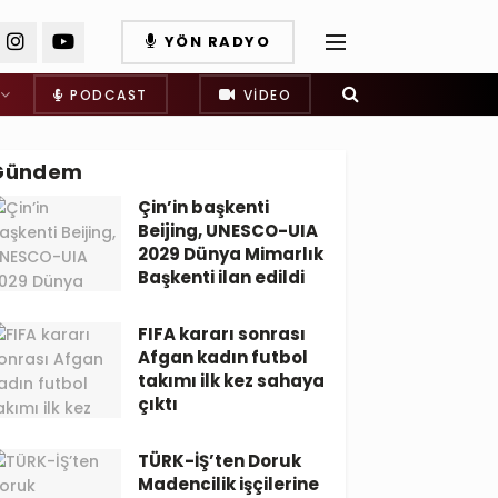
YÖN RADYO
PODCAST
VIDEO
Gündem
Çin’in başkenti
Beijing, UNESCO-UIA
2029 Dünya Mimarlık
Başkenti ilan edildi
FIFA kararı sonrası
Afgan kadın futbol
takımı ilk kez sahaya
çıktı
TÜRK-İŞ’ten Doruk
Madencilik işçilerine