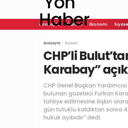
Anasayfa
Güncel
Ekonomi
Siyas
Anasayfa
Siyaset
CHP’li Bulut’t
Karabay” açı
CHP Genel Başkan Yardımcısı 
bulunan gazeteci Furkan Ka
tahliye edilmesine ilişkin ola
gün tutuklu kaldıktan sonra 4 
hukuk ayıbıdır” dedi.