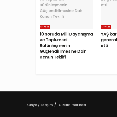
SIYASET
SIYASET
10 soruda Milli Dayanışma
YAŞ kara
ve Toplumsal
general 
Bütünleşmenin
etti
Güçlendirilmesine Dair
Kanun Teklifi
Künye / İletişim
Gizlilik Politikası