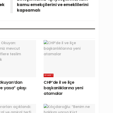
ek
kamu emekçilerini ve emeklilerini
kapsamalı
SIYASET
Okuyan’dan
CHP’de il ve ilçe
e yasa” çıkışı
başkanlıklarına yeni
atamalar