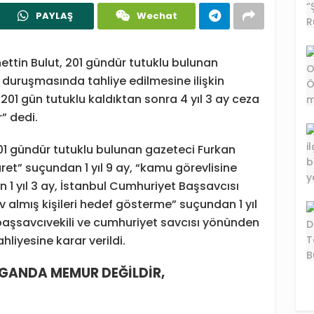
PAYLAŞ
Wechat
ttin Bulut, 201 gündür tutuklu bulunan
duruşmasında tahliye edilmesine ilişkin
201 gün tutuklu kaldıktan sonra 4 yıl 3 ay ceza
” dedi.
01 gündür tutuklu bulunan gazeteci Furkan
t” suçundan 1 yıl 9 ay, “kamu görevlisine
1 yıl 3 ay, İstanbul Cumhuriyet Başsavcısı
almış kişileri hedef gösterme” suçundan 1 yıl
 başsavcıvekili ve cumhuriyet savcısı yönünden
liyesine karar verildi.
AGANDA MEMUR DEĞİLDİR,