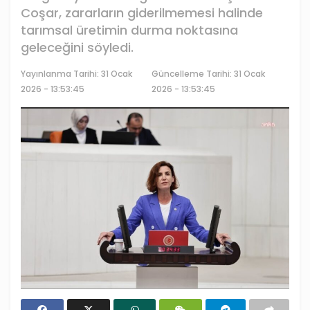
Coşar, zararların giderilmemesi halinde
tarımsal üretimin durma noktasına
geleceğini söyledi.
Yayınlanma Tarihi:
31 Ocak
Güncelleme Tarihi: 31 Ocak
2026 - 13:53:45
2026 - 13:53:45