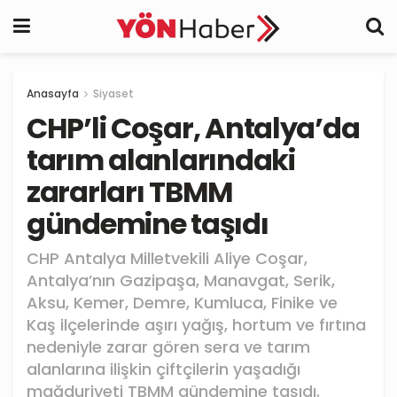
Anasayfa
Siyaset
CHP’li Coşar, Antalya’da
tarım alanlarındaki
zararları TBMM
gündemine taşıdı
CHP Antalya Milletvekili Aliye Coşar,
Antalya’nın Gazipaşa, Manavgat, Serik,
Aksu, Kemer, Demre, Kumluca, Finike ve
Kaş ilçelerinde aşırı yağış, hortum ve fırtına
nedeniyle zarar gören sera ve tarım
alanlarına ilişkin çiftçilerin yaşadığı
mağduriyeti TBMM gündemine taşıdı.