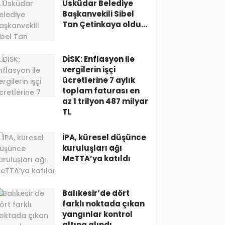
Üsküdar Belediye
Başkanvekili Sibel
Tan Çetinkaya oldu…
DİSK: Enflasyon ile
vergilerin işçi
ücretlerine 7 aylık
toplam faturası en
az 1 trilyon 487 milyar
TL
İPA, küresel düşünce
kuruluşları ağı
MeTTA’ya katıldı
Balıkesir’de dört
farklı noktada çıkan
yangınlar kontrol
altına alındı