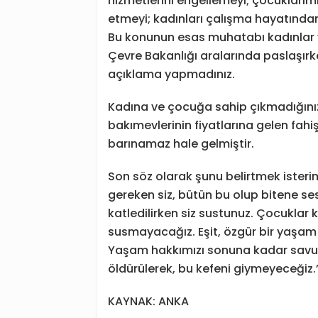
hizmetlerini engellemeyi; çocukları
etmeyi; kadınları çalışma hayatınd
Bu konunun esas muhatabı kadınlar v
Çevre Bakanlığı aralarında paslaşır
açıklama yapmadınız.
Kadına ve çocuğa sahip çıkmadığınız 
bakımevlerinin fiyatlarına gelen fahi
barınamaz hale gelmiştir.
Son söz olarak şunu belirtmek isterim,
gereken siz, bütün bu olup bitene ses
katledilirken siz sustunuz. Çocuklar 
susmayacağız. Eşit, özgür bir yaşa
Yaşam hakkımızı sonuna kadar savun
öldürülerek, bu kefeni giymeyeceğiz.
KAYNAK: ANKA