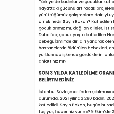
Türkiye’de kadınlar ve çocuklar katle
hayattaki gücünü artıracak projeleri
yürüttüğümüz çalışmalara dair iyi uyg
örnek nedir Sayın Bakan? Katledilen
çocuklarımız mı, dağılan aileler, isti
Dubai’de; çocuk yaşta katledilen Nari
bebeği, İzmir’de diri diri yanarak öl
hastanelerde öldürülen bebekleri, e
yurtlarında işkence gördüklerini anla
anlattınız mı?
SON 3 YILDA KATLEDİLME ORAN
BELİRTMEDİNİZ
İstanbul Sözleşmesi’nden çıkılmasın
durumda. 2021 yılında 280 kadın, 2022
katledildi. Sayın Bakan, bugün burad
taşıyor, haberiniz var mı? 9 Ekim’