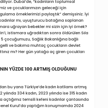
diliyor. Dubai’de, “kadınların toplumsal
miz ve çocuklarımızın geleceği için
ulama örneklerimizi paylaştık” demişsiniz. İyi
 kadınlar mı, uyuşturucu batağına saplanan
smara uğrayan bebekler mi sizin için iyi örnek?
n’i, istismara uğradıktan sonra öldürülen Sıla
en 5 çocuğumuzu, Sağlık Bakanlığına bağlı
ngelli ve bakıma muhtaç çocukların devlet
ttınız mı? Her gün yatağa aç giren çocukları
ININ YÜZDE 100 ARTMIŞ OLDUĞUNU
dan bu yana Türkiye’de kadın katliamı artmış
 yılında 334 kadın, 2023 yılında ise 315 kadın
a açtığımız temsili kefeni kadınlar çantasında
de Genel Kurul’da yaptığım konuşmamda 2024