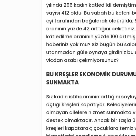
yılında 296 kadın katledildi demişti
sayısı 412 oldu. Bu sabah bu kefeni 
eşi tarafından boğularak öldürüldü
oranının yüzde 42 arttığını belirttini
katledilme oranının yüzde 100 artmı
haberiniz yok mu? Siz bugün bu salo
utanmadan güle oynaya girdiniz bu sa
vicdan azabı çekmiyorsunuz?
BU KREŞLER EKONOMİK DURUMU 
SUNMAKTA
Siz kadın istihdamının arttığını söylü
açtığı kreşleri kapatıyor. Belediyeler
olmayan ailelere hizmet sunmakta v
destek olmaktadır. Ancak bir taşla ü
kreşleri kapatarak; çocuklara temiz v