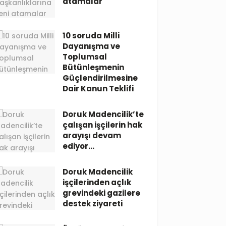
atamalar
10 soruda Milli
Dayanışma ve
Toplumsal
Bütünleşmenin
Güçlendirilmesine
Dair Kanun Teklifi
Doruk Madencilik’te
çalışan işçilerin hak
arayışı devam
ediyor…
Doruk Madencilik
işçilerinden açlık
grevindeki gazilere
destek ziyareti