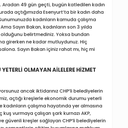
m. Aradan 49 gün geçti, bugün katledilen kadın
burada açtığımızda Esenyurt’ta bir kadın daha
. Sunumunuzda kadınların kamuda çalışma
z. Ama Sayın Bakan, kadınların son 3 yılda
ş olduğunu belirtmediniz. Yoksa bundan
na girerken ne kadar mutluydunuz. Hiç
lona. Sayın Bakan içiniz rahat mı, hiç mi
YETERLİ OLMAYAN AİLELERE HİZMET
yorsunuz ancak iktidarınız CHP’li belediyelerin
imiz, açtığı kreşlerle ekonomik durumu yeterli
e kadınların çalışma hayatında yer almasına
ç kuş vurmaya çalışan şark kurnazı AKP,
e güvenli kreşler sağlayan CHP’li belediyelerin