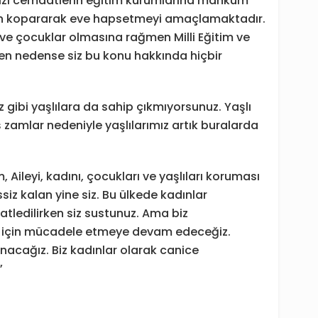
mızı cemaatlerin eğitim kurumlarına mahkum
an kopararak eve hapsetmeyi amaçlamaktadır.
e çocuklar olmasına rağmen Milli Eğitim ve
ken nedense siz bu konu hakkında hiçbir
gibi yaşlılara da sahip çıkmıyorsunuz. Yaşlı
ş zamlar nedeniyle yaşlılarımız artık buralarda
 Aileyi, kadını, çocukları ve yaşlıları koruması
siz kalan yine siz. Bu ülkede kadınlar
katledilirken siz sustunuz. Ama biz
m için mücadele etmeye devam edeceğiz.
acağız. Biz kadınlar olarak canice
”