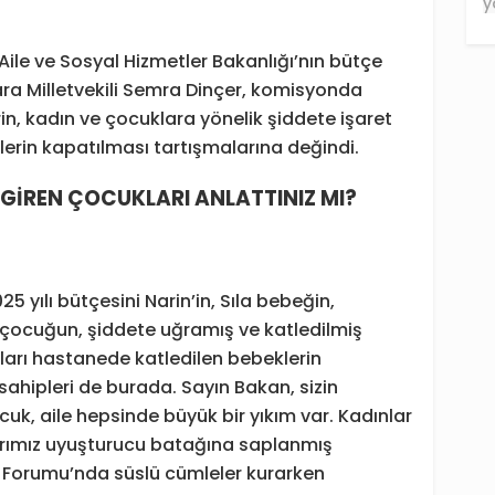
le ve Sosyal Hizmetler Bakanlığı’nın bütçe
a Milletvekili Semra Dinçer, komisyonda
n, kadın ve çocuklara yönelik şiddete işaret
eşlerin kapatılması tartışmalarına değindi.
GİREN ÇOCUKLARI ANLATTINIZ MI?
5 yılı bütçesini Narin’in, Sıla bebeğin,
 çocuğun, şiddete uğramış ve katledilmiş
kları hastanede katledilen bebeklerin
ahipleri de burada. Sayın Bakan, sizin
uk, aile hepsinde büyük bir yıkım var. Kadınlar
klarımız uyuşturucu batağına saplanmış
 Forumu’nda süslü cümleler kurarken