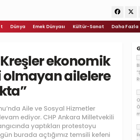
et
Dünya
Emek Dünyası
Kültür-Sanat
Daha Fazla
 “Kreşler ekonomik
 olmayan ailelere
kta”
’nda Aile ve Sosyal Hizmetler
evam ediyor. CHP Ankara Milletvekili
ngıcında yaptıkları protestoyu
ugün burada açtığımız temsili kefeni