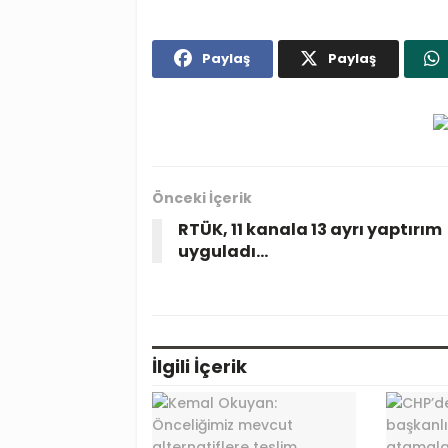
Paylaş
Paylaş
Önceki İçerik
RTÜK, 11 kanala 13 ayrı yaptırım
uyguladı…
İlgili
İçerik