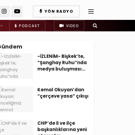
YÖN RADYO
PODCAST
VIDEO
Gündem
-İZLENİM- Bişkek’te,
“Şanghay Ruhu”nda
medya buluşması…
Kemal Okuyan’dan
“çerçeve yasa” çıkışı
CHP’de il ve ilçe
başkanlıklarına yeni