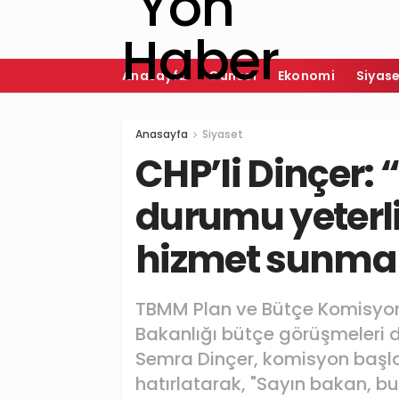
Anasayfa
Güncel
Ekonomi
Siyas
Anasayfa
Siyaset
CHP’li Dinçer:
durumu yeterli
hizmet sunma
TBMM Plan ve Bütçe Komisyonu
Bakanlığı bütçe görüşmeleri d
Semra Dinçer, komisyon başla
hatırlatarak, "Sayın bakan, b