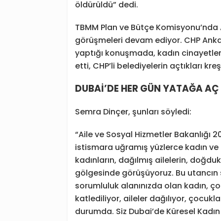
öldürüldü” dedi.
TBMM Plan ve Bütçe Komisyonu’nda Ai
görüşmeleri devam ediyor. CHP Ankar
yaptığı konuşmada, kadın cinayetleri
etti, CHP’li belediyelerin açtıkları kr
DUBAİ’DE HER GÜN YATAĞA AÇ 
Semra Dinçer, şunları söyledi:
“Aile ve Sosyal Hizmetler Bakanlığı 202
istismara uğramış yüzlerce kadın ve
kadınların, dağılmış ailelerin, doğdu
gölgesinde görüşüyoruz. Bu utancın s
sorumluluk alanınızda olan kadın, çoc
katlediliyor, aileler dağılıyor, çocu
durumda. Siz Dubai’de Küresel Kadın