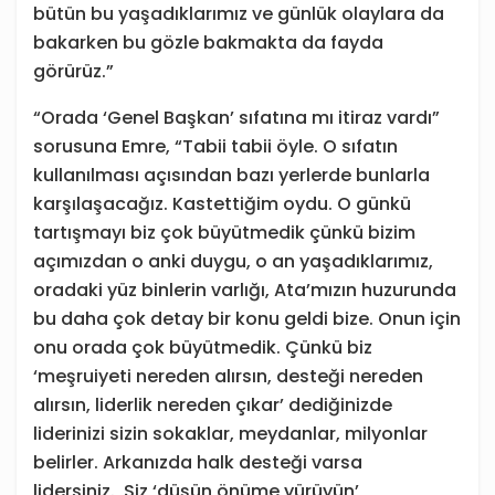
bütün bu yaşadıklarımız ve günlük olaylara da
bakarken bu gözle bakmakta da fayda
görürüz.”
“Orada ‘Genel Başkan’ sıfatına mı itiraz vardı”
sorusuna Emre, “Tabii tabii öyle. O sıfatın
kullanılması açısından bazı yerlerde bunlarla
karşılaşacağız. Kastettiğim oydu. O günkü
tartışmayı biz çok büyütmedik çünkü bizim
açımızdan o anki duygu, o an yaşadıklarımız,
oradaki yüz binlerin varlığı, Ata’mızın huzurunda
bu daha çok detay bir konu geldi bize. Onun için
onu orada çok büyütmedik. Çünkü biz
‘meşruiyeti nereden alırsın, desteği nereden
alırsın, liderlik nereden çıkar’ dediğinizde
liderinizi sizin sokaklar, meydanlar, milyonlar
belirler. Arkanızda halk desteği varsa
lidersiniz.
Siz ‘düşün önüme yürüyün’