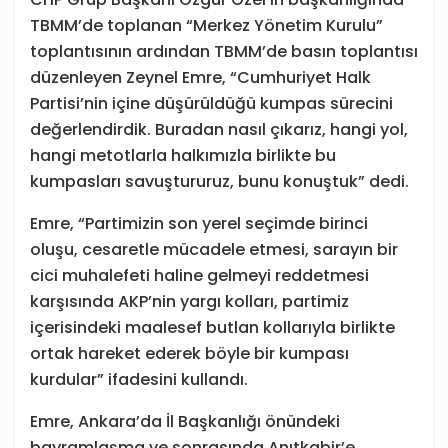
TBMM’de toplanan “Merkez Yönetim Kurulu”
toplantısının ardından TBMM’de basın toplantısı
düzenleyen Zeynel Emre, “Cumhuriyet Halk
Partisi’nin içine düşürüldüğü kumpas sürecini
değerlendirdik. Buradan nasıl çıkarız, hangi yol,
hangi metotlarla halkımızla birlikte bu
kumpasları savuştururuz, bunu konuştuk” dedi.
Emre, “Partimizin son yerel seçimde birinci
oluşu, cesaretle mücadele etmesi, sarayın bir
cici muhalefeti haline gelmeyi reddetmesi
karşısında AKP’nin yargı kolları, partimiz
içerisindeki maalesef butlan kollarıyla birlikte
ortak hareket ederek böyle bir kumpası
kurdular” ifadesini kullandı.
Emre, Ankara’da İl Başkanlığı önündeki
bayramlaşma ve sonrasında Anıtkabir’e