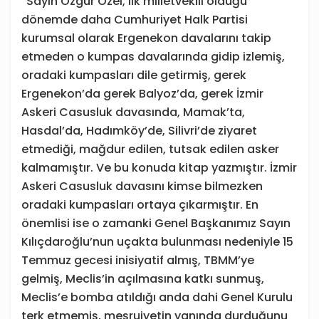
“Sayın Özgür Özel, ilk milletvekili olduğu
dönemde daha Cumhuriyet Halk Partisi
kurumsal olarak Ergenekon davalarını takip
etmeden o kumpas davalarında gidip izlemiş,
oradaki kumpasları dile getirmiş, gerek
Ergenekon’da gerek Balyoz’da, gerek İzmir
Askeri Casusluk davasında, Mamak’ta,
Hasdal’da, Hadımköy’de, Silivri’de ziyaret
etmediği, mağdur edilen, tutsak edilen asker
kalmamıştır. Ve bu konuda kitap yazmıştır. İzmir
Askeri Casusluk davasını kimse bilmezken
oradaki kumpasları ortaya çıkarmıştır. En
önemlisi ise o zamanki Genel Başkanımız Sayın
Kılıçdaroğlu’nun uçakta bulunması nedeniyle 15
Temmuz gecesi inisiyatif almış, TBMM’ye
gelmiş, Meclis’in açılmasına katkı sunmuş,
Meclis’e bomba atıldığı anda dahi Genel Kurulu
terk etmemiş, meşruiyetin yanında durduğunu