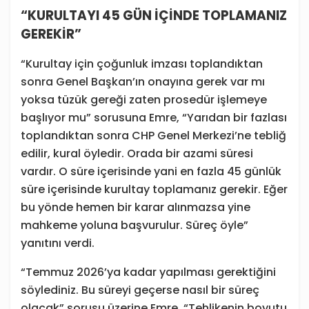
“KURULTAYI 45 GÜN İÇİNDE TOPLAMANIZ
GEREKİR”
“Kurultay için çoğunluk imzası toplandıktan
sonra Genel Başkan’ın onayına gerek var mı
yoksa tüzük gereği zaten prosedür işlemeye
başlıyor mu” sorusuna Emre, “Yarıdan bir fazlası
toplandıktan sonra CHP Genel Merkezi’ne tebliğ
edilir, kural öyledir. Orada bir azami süresi
vardır. O süre içerisinde yani en fazla 45 günlük
süre içerisinde kurultay toplamanız gerekir. Eğer
bu yönde hemen bir karar alınmazsa yine
mahkeme yoluna başvurulur. Süreç öyle”
yanıtını verdi.
“Temmuz 2026’ya kadar yapılması gerektiğini
söylediniz. Bu süreyi geçerse nasıl bir süreç
olacak” sorusu üzerine Emre, “Tehlikenin boyutu