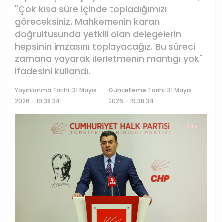
"Çok kısa süre içinde topladığımızı
göreceksiniz. Mahkemenin kararı
doğrultusunda yetkili olan delegelerin
hepsinin imzasını toplayacağız. Bu süreci
zamana yayarak ilerletmenin mantığı yok"
ifadesini kullandı.
Yayınlanma Tarihi:
31 Mayıs
Güncelleme Tarihi: 31 Mayıs
2026 - 19:38:34
2026 - 19:38:34