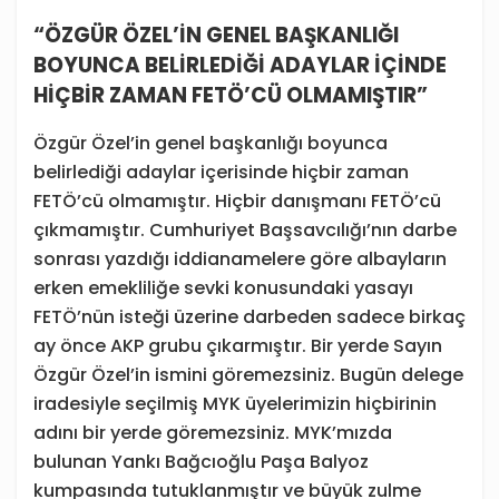
“ÖZGÜR ÖZEL’İN GENEL BAŞKANLIĞI
BOYUNCA BELİRLEDİĞİ ADAYLAR İÇİNDE
HİÇBİR ZAMAN FETÖ’CÜ OLMAMIŞTIR”
Özgür Özel’in genel başkanlığı boyunca
belirlediği adaylar içerisinde hiçbir zaman
FETÖ’cü olmamıştır. Hiçbir danışmanı FETÖ’cü
çıkmamıştır. Cumhuriyet Başsavcılığı’nın darbe
sonrası yazdığı iddianamelere göre albayların
erken emekliliğe sevki konusundaki yasayı
FETÖ’nün isteği üzerine darbeden sadece birkaç
ay önce AKP grubu çıkarmıştır. Bir yerde Sayın
Özgür Özel’in ismini göremezsiniz. Bugün delege
iradesiyle seçilmiş MYK üyelerimizin hiçbirinin
adını bir yerde göremezsiniz. MYK’mızda
bulunan Yankı Bağcıoğlu Paşa Balyoz
kumpasında tutuklanmıştır ve büyük zulme