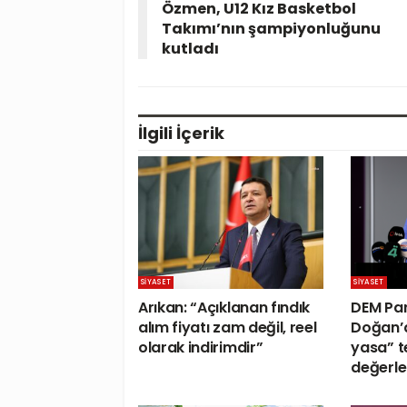
Özmen, U12 Kız Basketbol
Takımı’nın şampiyonluğunu
kutladı
İlgili
İçerik
SIYASET
SIYASET
Arıkan: “Açıklanan fındık
DEM Par
alım fiyatı zam değil, reel
Doğan’
olarak indirimdir”
yasa” te
değerle