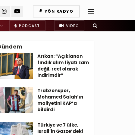
YÖN RADYO
PODCAST
VIDEO
Gündem
Arıkan: “Açıklanan
fındık alım fiyatı zam
değil, reel olarak
indirimdir”
Trabzonspor,
Mohamed Salah’ın
maliyetini KAP’a
bildirdi
Türkiye ve 7 ülke,
İsrail’in Gazze’deki