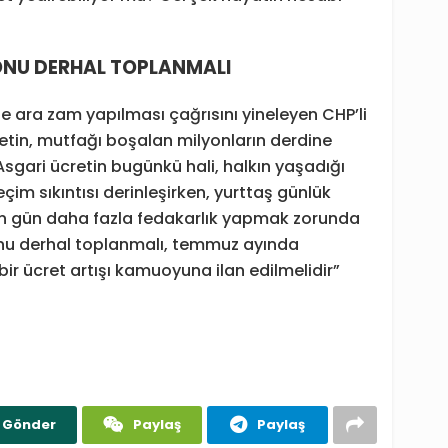
ONU DERHAL TOPLANMALI
 ara zam yapılması çağrısını yineleyen CHP’li
etin, mutfağı boşalan milyonların derdine
Asgari ücretin bugünkü hali, halkın yaşadığı
im sıkıntısı derinleşirken, yurttaş günlük
en gün daha fazla fedakarlık yapmak zorunda
onu derhal toplanmalı, temmuz ayında
ir ücret artışı kamuoyuna ilan edilmelidir”
Gönder
Paylaş
Paylaş