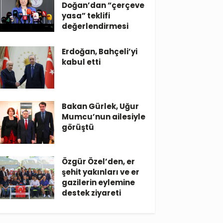
Doğan’dan “çerçeve
yasa” teklifi
değerlendirmesi
Erdoğan, Bahçeli’yi
kabul etti
Bakan Gürlek, Uğur
Mumcu’nun ailesiyle
görüştü
Özgür Özel’den, er
şehit yakınları ve er
gazilerin eylemine
destek ziyareti