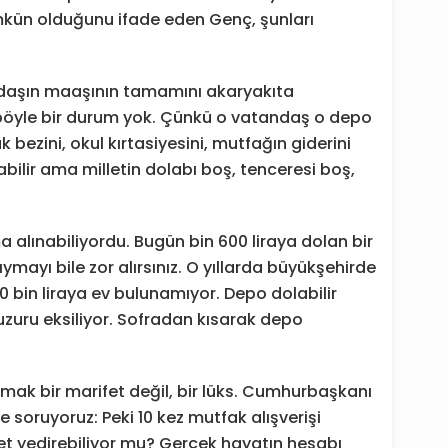
mkün olduğunu ifade eden Genç, şunları
daşın maaşının tamamını akaryakıta
böyle bir durum yok. Çünkü o vatandaş o depo
 bezini, okul kırtasiyesini, mutfağın giderini
ilir ama milletin dolabı boş, tenceresi boş,
a alınabiliyordu. Bugün bin 600 liraya dolan bir
ıymayı bile zor alırsınız. O yıllarda büyükşehirde
10 bin liraya ev bulunamıyor. Depo dolabilir
zuru eksiliyor. Sofradan kısarak depo
şmak bir marifet değil, bir lüks. Cumhurbaşkanı
de soruyoruz: Peki 10 kez mutfak alışverişi
 et yedirebiliyor mu? Gerçek hayatın hesabı