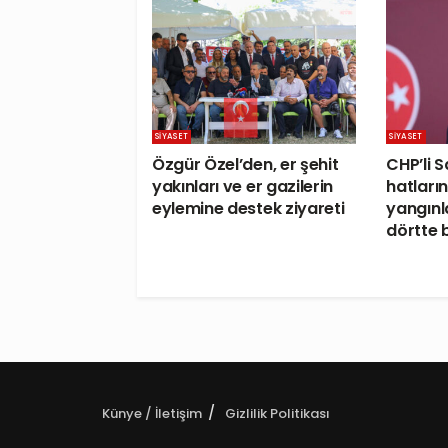
SIYASET
SIYASET
Özgür Özel’den, er şehit
CHP’li S
yakınları ve er gazilerin
hatları
eylemine destek ziyareti
yangınl
dörtte b
Künye / İletişim
Gizlilik Politikası