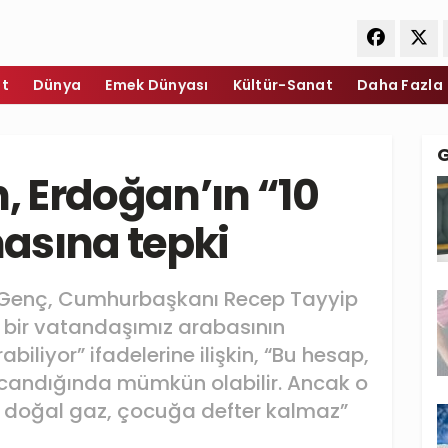
et
Dünya
Emek Dünyası
Kültür-Sanat
Daha Fazla
n, Erdoğan’ın “10
asına tepki
ın Genç, Cumhurbaşkanı Recep Tayyip
n bir vatandaşımız arabasının
liyor” ifadelerine ilişkin, “Bu hesap,
andığında mümkün olabilir. Ancak o
doğal gaz, çocuğa defter kalmaz”