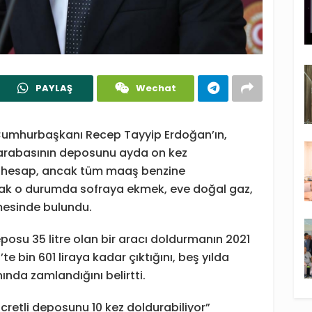
PAYLAŞ
Wechat
, Cumhurbaşkanı Recep Tayyip Erdoğan’ın,
 arabasının deposunu ayda on kez
 “Bu hesap, ancak tüm maaş benzine
ak o durumda sofraya ekmek, eve doğal gaz,
mesinde bulundu.
posu 35 litre olan bir aracı doldurmanın 2021
’te bin 601 liraya kadar çıktığını, beş yılda
nında zamlandığını belirtti.
retli deposunu 10 kez doldurabiliyor”