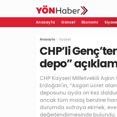
Anasayfa
Güncel
Ekonomi
Siyas
Anasayfa
Siyaset
CHP’li Genç’te
depo” açıklam
CHP Kayseri Milletvekili Aşk
Erdoğan'ın, “Asgari ücret ala
deposunu ayda on kez doldurabi
ancak tüm maaş benzine harc
durumda sofraya ekmek, eve 
değerlendirmesinde bulundu.