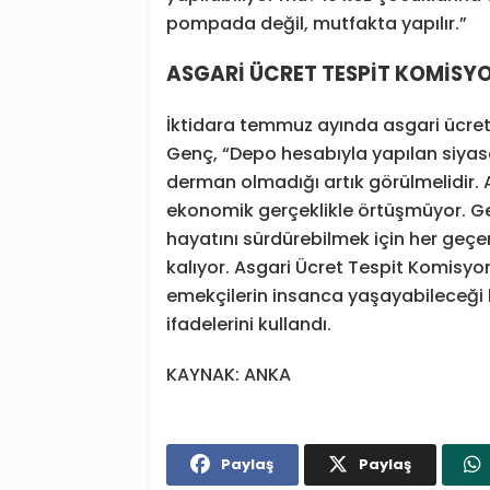
pompada değil, mutfakta yapılır.”
ASGARİ ÜCRET TESPİT KOMİSY
İktidara temmuz ayında asgari ücrete
Genç, “Depo hesabıyla yapılan siyas
derman olmadığı artık görülmelidir. 
ekonomik gerçeklikle örtüşmüyor. Geç
hayatını sürdürebilmek için her geç
kalıyor. Asgari Ücret Tespit Komisy
emekçilerin insanca yaşayabileceği b
ifadelerini kullandı.
KAYNAK: ANKA
Paylaş
Paylaş