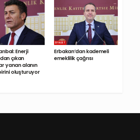
SIYASET
arıbal: Enerji
Erbakan’dan kademeli
ndan çıkan
emeklilik çağrısı
ar yanan alanın
irini oluşturuyor