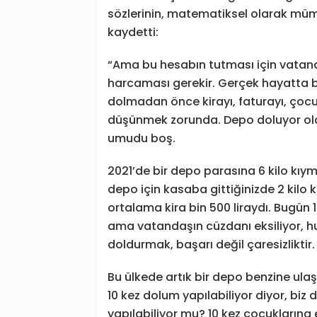
sözlerinin, matematiksel olarak mü
kaydetti:
“Ama bu hesabın tutması için vatan
harcaması gerekir. Gerçek hayatta 
dolmadan önce kirayı, faturayı, çocuk
düşünmek zorunda. Depo doluyor olab
umudu boş.
2021’de bir depo parasına 6 kilo kıym
depo için kasaba gittiğinizde 2 kilo k
ortalama kira bin 500 liraydı. Bugün 
ama vatandaşın cüzdanı eksiliyor, hu
doldurmak, başarı değil çaresizliktir.
Bu ülkede artık bir depo benzine ula
10 kez dolum yapılabiliyor diyor, biz 
yapılabiliyor mu? 10 kez çocuklarına