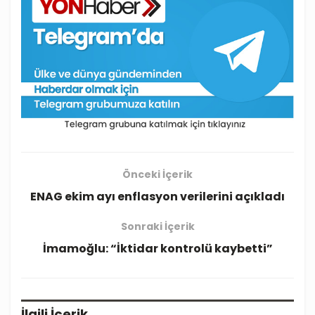
Önceki İçerik
ENAG ekim ayı enflasyon verilerini açıkladı
Sonraki İçerik
İmamoğlu: “İktidar kontrolü kaybetti”
İlgili
İçerik