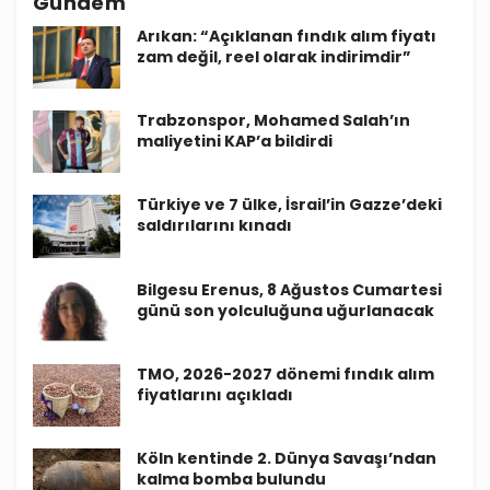
Gündem
Arıkan: “Açıklanan fındık alım fiyatı
zam değil, reel olarak indirimdir”
Trabzonspor, Mohamed Salah’ın
maliyetini KAP’a bildirdi
Türkiye ve 7 ülke, İsrail’in Gazze’deki
saldırılarını kınadı
Bilgesu Erenus, 8 Ağustos Cumartesi
günü son yolculuğuna uğurlanacak
TMO, 2026-2027 dönemi fındık alım
fiyatlarını açıkladı
Köln kentinde 2. Dünya Savaşı’ndan
kalma bomba bulundu