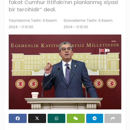
fakat Cumhur İttifakı’nın planlanmış siyasi
bir tercihidir” dedi.
Yayınlanma Tarihi:
4 Kasım
Güncelleme Tarihi: 4 Kasım
2024 - 11:10:30
2024 - 11:10:30