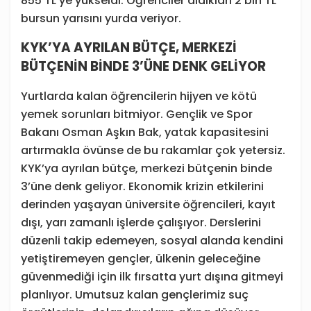
855 TL’ye yükseldi. Öğrenciler aldıkları 2 bin TL
bursun yarısını yurda veriyor.
KYK’YA AYRILAN BÜTÇE, MERKEZİ
BÜTÇENİN BİNDE 3’ÜNE DENK GELİYOR
Yurtlarda kalan öğrencilerin hijyen ve kötü
yemek sorunları bitmiyor. Gençlik ve Spor
Bakanı Osman Aşkın Bak, yatak kapasitesini
artırmakla övünse de bu rakamlar çok yetersiz.
KYK’ya ayrılan bütçe, merkezi bütçenin binde
3’üne denk geliyor. Ekonomik krizin etkilerini
derinden yaşayan üniversite öğrencileri, kayıt
dışı, yarı zamanlı işlerde çalışıyor. Derslerini
düzenli takip edemeyen, sosyal alanda kendini
yetiştiremeyen gençler, ülkenin geleceğine
güvenmediği için ilk fırsatta yurt dışına gitmeyi
planlıyor. Umutsuz kalan gençlerimiz suç