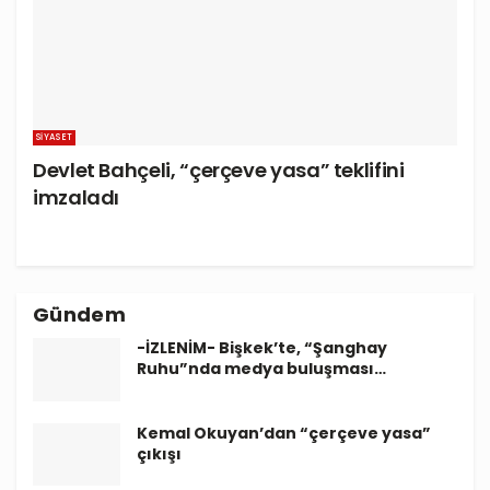
SIYASET
Devlet Bahçeli, “çerçeve yasa” teklifini
imzaladı
Gündem
-İZLENİM- Bişkek’te, “Şanghay
Ruhu”nda medya buluşması…
Kemal Okuyan’dan “çerçeve yasa”
çıkışı