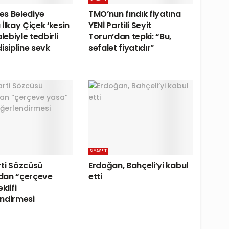
s Belediye
TMO’nun fındık fiyatına
İlkay Çiçek ‘kesin
YENİ Partili Seyit
alebiyle tedbirli
Torun’dan tepki: “Bu,
isipline sevk
sefalet fiyatıdır”
SIYASET
ti Sözcüsü
Erdoğan, Bahçeli’yi kabul
dan “çerçeve
etti
klifi
ndirmesi