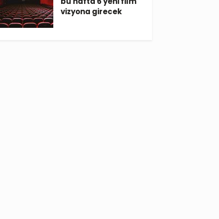
bu hafta 6 yeni film
vizyona girecek