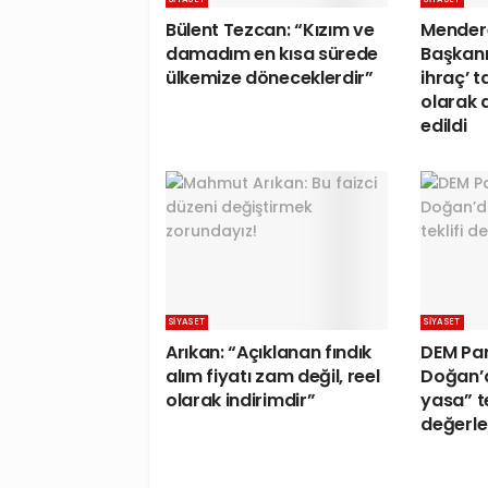
Bülent Tezcan: “Kızım ve
Mendere
damadım en kısa sürede
Başkanı 
ülkemize döneceklerdir”
ihraç’ t
olarak d
edildi
SIYASET
SIYASET
Arıkan: “Açıklanan fındık
DEM Par
alım fiyatı zam değil, reel
Doğan’
olarak indirimdir”
yasa” te
değerle