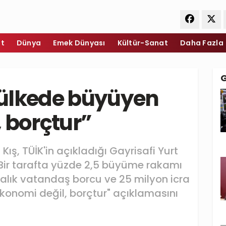
et
Dünya
Emek Dünyası
Kültür-Sanat
Daha Fazla
u ülkede büyüyen
 borçtur”
Kış, TÜİK'in açıkladığı Gayrisafi Yurt
, "Bir tarafta yüzde 2,5 büyüme rakamı
liralık vatandaş borcu ve 25 milyon icra
konomi değil, borçtur" açıklamasını