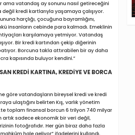
or ama vatandaş ay sonunu nasıl getireceğini
 değil kredi kartlarıyla yaşamaya çalışıyor.
nuna harçlığı, çocuğuna bayramlığını,
Çünkü insanların cebinde para kalmadı. Emeklinin
 ihtiyaçları karşılamaya yetmiyor. Vatandaş
yor. Bir kredi kartından çekip diğerinin
atıyor. Borcuna takla attırabilen bir ay daha
cra kapısında buluyor kendini.”
NSAN KREDİ KARTINA, KREDİYE VE BORCA
ne göre vatandaşların bireysel kredi ve kredi
iraya ulaştığını belirten Kış, varlık yönetim
ikte toplam finansal borcun 6 trilyon 740 milyar
m artık sadece ekonomik bir veri değil,
izinin fotoğrafıdır. Her gün biraz daha fazla
 mahkûm hale geliyor” ifadelerini kullandı.