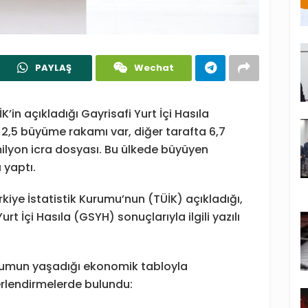
PAYLAŞ
Wechat
K’in açıkladığı Gayrisafi Yurt İçi Hasıla
de 2,5 büyüme rakamı var, diğer tarafta 6,7
milyon icra dosyası. Bu ülkede büyüyen
 yaptı.
rkiye İstatistik Kurumu’nun (TÜİK) açıkladığı,
Yurt İçi Hasıla (GSYH) sonuçlarıyla ilgili yazılı
lumun yaşadığı ekonomik tabloyla
erlendirmelerde bulundu: