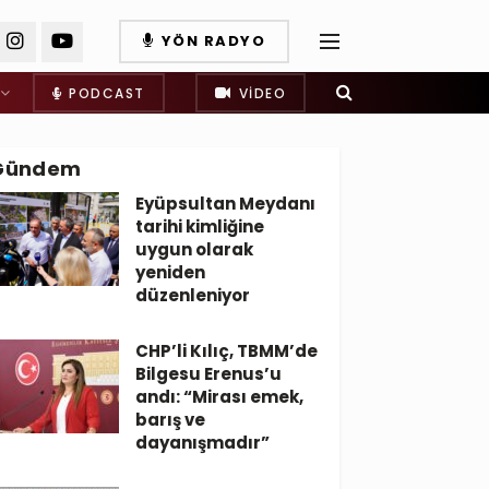
YÖN RADYO
PODCAST
VIDEO
Gündem
Eyüpsultan Meydanı
tarihi kimliğine
uygun olarak
yeniden
düzenleniyor
CHP’li Kılıç, TBMM’de
Bilgesu Erenus’u
andı: “Mirası emek,
barış ve
dayanışmadır”