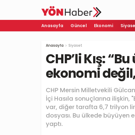
Anasayfa
Güncel
Ekonomi
Siyas
Anasayfa
Siyaset
CHP’li Kış: “B
ekonomi değil,
CHP Mersin Milletvekili Gülcan 
İçi Hasıla sonuçlarına ilişkin
var, diğer tarafta 6,7 trilyon 
dosyası. Bu ülkede büyüyen e
yaptı.