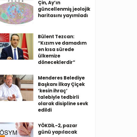
Çin, Ay’ın
güncellenmiş jeolojik
haritasını yayımladı
Bülent Tezcan:
“Kızım ve damadım
en kısa sürede
ülkemize
döneceklerdir”
Menderes Belediye
Başkanı İlkay Çiçek
‘kesin ihraç’
talebiyle tedbirli
olarak disipline sevk
edildi
YÖKDİL-2, pazar
günü yapılacak