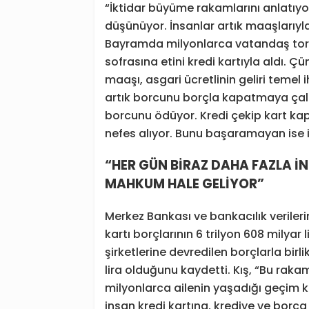
“İktidar büyüme rakamlarını anlatıy
düşünüyor. İnsanlar artık maaşlarıyla
Bayramda milyonlarca vatandaş toru
sofrasına etini kredi kartıyla aldı. 
maaşı, asgari ücretlinin geliri temel
artık borcunu borçla kapatmaya çalışı
borcunu ödüyor. Kredi çekip kart kap
nefes alıyor. Bunu başaramayan ise i
“HER GÜN BİRAZ DAHA FAZLA İ
MAHKUM HALE GELİYOR”
Merkez Bankası ve bankacılık verileri
kartı borçlarının 6 trilyon 608 milyar l
şirketlerine devredilen borçlarla birl
lira olduğunu kaydetti. Kış, “Bu raka
milyonlarca ailenin yaşadığı geçim kr
insan kredi kartına, krediye ve borca