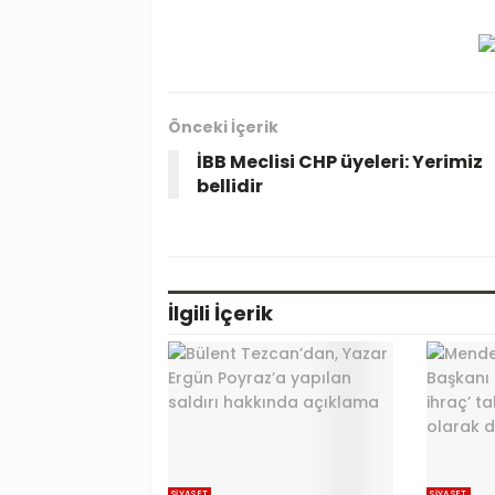
Önceki İçerik
İBB Meclisi CHP üyeleri: Yerimiz
bellidir
İlgili
İçerik
SIYASET
SIYASET