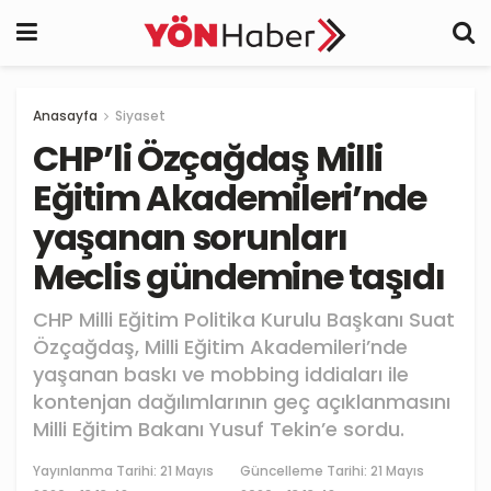
Anasayfa
Siyaset
CHP’li Özçağdaş Milli
Eğitim Akademileri’nde
yaşanan sorunları
Meclis gündemine taşıdı
CHP Milli Eğitim Politika Kurulu Başkanı Suat
Özçağdaş, Milli Eğitim Akademileri’nde
yaşanan baskı ve mobbing iddiaları ile
kontenjan dağılımlarının geç açıklanmasını
Milli Eğitim Bakanı Yusuf Tekin’e sordu.
Yayınlanma Tarihi:
21 Mayıs
Güncelleme Tarihi: 21 Mayıs