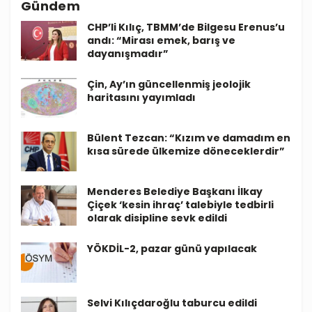
Gündem
CHP’li Kılıç, TBMM’de Bilgesu Erenus’u
andı: “Mirası emek, barış ve
dayanışmadır”
Çin, Ay’ın güncellenmiş jeolojik
haritasını yayımladı
Bülent Tezcan: “Kızım ve damadım en
kısa sürede ülkemize döneceklerdir”
Menderes Belediye Başkanı İlkay
Çiçek ‘kesin ihraç’ talebiyle tedbirli
olarak disipline sevk edildi
YÖKDİL-2, pazar günü yapılacak
Selvi Kılıçdaroğlu taburcu edildi