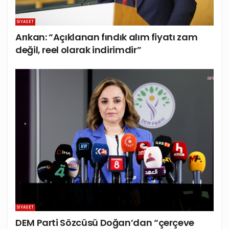
SIYASET
Arıkan: “Açıklanan fındık alım fiyatı zam
değil, reel olarak indirimdir”
SIYASET
DEM Parti Sözcüsü Doğan’dan “çerçeve