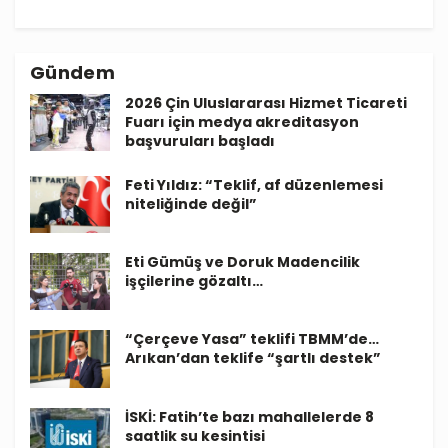
Gündem
2026 Çin Uluslararası Hizmet Ticareti
Fuarı için medya akreditasyon
başvuruları başladı
Feti Yıldız: “Teklif, af düzenlemesi
niteliğinde değil”
Eti Gümüş ve Doruk Madencilik
işçilerine gözaltı…
“Çerçeve Yasa” teklifi TBMM’de…
Arıkan’dan teklife “şartlı destek”
İSKİ: Fatih’te bazı mahallelerde 8
saatlik su kesintisi