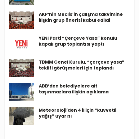
AKP’nin Meclis’in çalışma takvimine
ilişkin grup önerisi kabul edildi
YENİ Parti “Çerçeve Yasa” konulu
kapalı grup toplantısı yaptı
TBMM Genel Kurulu, “çerçeve yasa”
teklifi görüşmeleri için toplandı
ABB’den belediyelere ait
taşınmazlara ilişkin açıklama
Meteoroloji’den 4 il için “kuvvetli
yağış” uyarısı