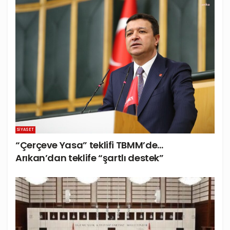
SIYASET
“Çerçeve Yasa” teklifi TBMM’de…
Arıkan’dan teklife “şartlı destek”