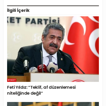
İlgili
İçerik
SIYASET
Feti Yıldız: “Teklif, af düzenlemesi
niteliğinde değil”