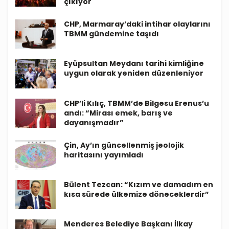
çıkıyor
CHP, Marmaray’daki intihar olaylarını
TBMM gündemine taşıdı
Eyüpsultan Meydanı tarihi kimliğine
uygun olarak yeniden düzenleniyor
CHP’li Kılıç, TBMM’de Bilgesu Erenus’u
andı: “Mirası emek, barış ve
dayanışmadır”
Çin, Ay’ın güncellenmiş jeolojik
haritasını yayımladı
Bülent Tezcan: “Kızım ve damadım en
kısa sürede ülkemize döneceklerdir”
Menderes Belediye Başkanı İlkay