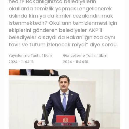
nedir? Bakanlığınızca belediyelerin
okullarda temizlik yapması engellenerek
aslında kim ya da kimler cezalandırılmak
istenmektedir? Okulların temizlenmesi için
ekiplerini gönderen belediyeler AKP’li
belediyeler olsaydı da Bakanlığınızca aynı
tavır ve tutum izlenecek miydi” diye sordu.
Yayınlanma Tarihi:
1 Ekim
Güncelleme Tarihi: 1 Ekim
2024 - 11:44:18
2024 - 11:44:18