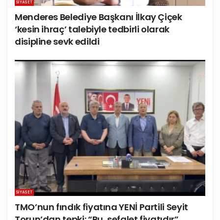
SIYASET
Menderes Belediye Başkanı İlkay Çiçek
‘kesin ihraç’ talebiyle tedbirli olarak
disipline sevk edildi
SIYASET
TMO’nun fındık fiyatına YENİ Partili Seyit
Torun’dan tepki: “Bu, sefalet fiyatıdır”