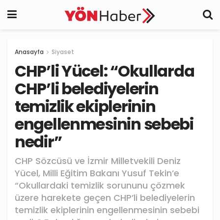
Anasayfa
Siyaset
CHP’li Yücel: “Okullarda
CHP’li belediyelerin
temizlik ekiplerinin
engellenmesinin sebebi
nedir”
CHP Sözcüsü ve İzmir Milletvekili Deniz
Yücel, Milli Eğitim Bakanı Yusuf Tekin’e
“Okullardaki temizlik sorununu çözmek
üzere harekete geçen CHP’li belediyelerin
temizlik ekiplerinin engellenmesinin sebebi