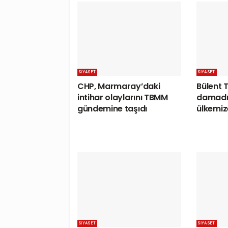
SIYASET
SIYASET
CHP, Marmaray’daki
Bülent 
intihar olaylarını TBMM
damadı
gündemine taşıdı
ülkemiz
SIYASET
SIYASET