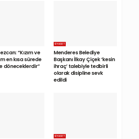
SIYASET
Tezcan: “Kızım ve
Menderes Belediye
m en kısa sürede
Başkanı İlkay Çiçek ‘kesin
e döneceklerdir”
ihraç’ talebiyle tedbirli
olarak disipline sevk
edildi
SIYASET