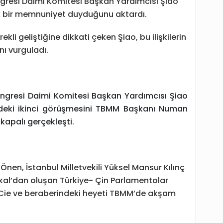
ngresi Daimi Komitesi Başkan Yardımcısı Şiao
ük bir memnuniyet duyduğunu aktardı.
rekli geliştiğine dikkati çeken Şiao, bu ilişkilerin
nı vurguladı.
ongresi Daimi Komitesi Başkan Yardımcısı Şiao
’deki ikinci görüşmesini TBMM Başkanı Numan
kapalı gerçekleşti.
 Önen, İstanbul Milletvekili Yüksel Mansur Kılınç
okal’dan oluşan Türkiye- Çin Parlamentolar
 Cie ve beraberindeki heyeti TBMM’de akşam