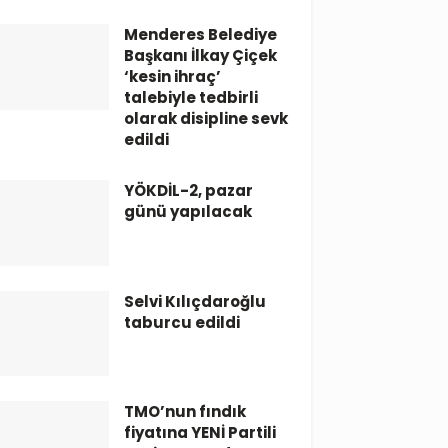
Menderes Belediye
Başkanı İlkay Çiçek
‘kesin ihraç’
talebiyle tedbirli
olarak disipline sevk
edildi
YÖKDİL-2, pazar
günü yapılacak
Selvi Kılıçdaroğlu
taburcu edildi
TMO’nun fındık
fiyatına YENİ Partili