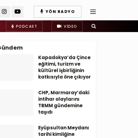
YÖN RADYO
PODCAST
VIDEO
Gündem
Kapadokya’da Çince
eğitimi, turizm ve
kültürel işbirliğinin
katkısıyla öne çıkıyor
CHP, Marmaray’daki
intihar olaylarını
TBMM gündemine
taşıdı
Eyüpsultan Meydanı
tarihi kimliğine