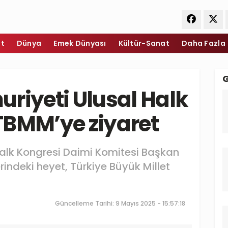
et
Dünya
Emek Dünyası
Kültür-Sanat
Daha Fazla
riyeti Ulusal Halk
TBMM’ye ziyaret
Halk Kongresi Daimi Komitesi Başkan
indeki heyet, Türkiye Büyük Millet
Güncelleme Tarihi: 9 Mayıs 2025 - 15:57:18