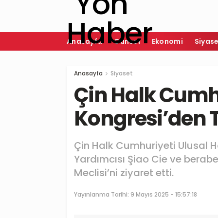
Anasayfa
Güncel
Ekonomi
Siyas
Anasayfa
Siyaset
Çin Halk Cumhu
Kongresi’den 
Çin Halk Cumhuriyeti Ulusal 
Yardımcısı Şiao Cie ve beraber
Meclisi’ni ziyaret etti.
Yayınlanma Tarihi:
9 Mayıs 2025 - 15:57:18