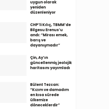
uygun olarak
yeniden
düzenleniyor
CHP’li Kılıç, TBMM’de
Bilgesu Erenus’u
andı: “Mirası emek,
barış ve
dayanışmadır”
Çin, Ay’ın
güncellenmiş jeolojik
haritasını yayımladı
Bülent Tezcan:
“Kızım ve damadım
en kısa sürede
ülkemize
döneceklerdir”