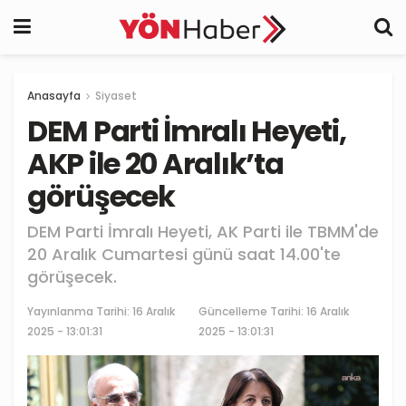
Anasayfa
Siyaset
DEM Parti İmralı Heyeti,
AKP ile 20 Aralık’ta
görüşecek
DEM Parti İmralı Heyeti, AK Parti ile TBMM'de
20 Aralık Cumartesi günü saat 14.00'te
görüşecek.
Yayınlanma Tarihi:
16 Aralık
Güncelleme Tarihi: 16 Aralık
2025 - 13:01:31
2025 - 13:01:31