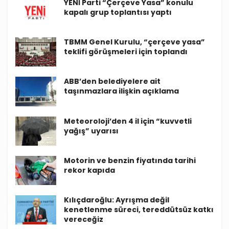
YENİ Parti “Çerçeve Yasa” konulu
kapalı grup toplantısı yaptı
TBMM Genel Kurulu, “çerçeve yasa”
teklifi görüşmeleri için toplandı
ABB’den belediyelere ait
taşınmazlara ilişkin açıklama
Meteoroloji’den 4 il için “kuvvetli
yağış” uyarısı
Motorin ve benzin fiyatında tarihi
rekor kapıda
Kılıçdaroğlu: Ayrışma değil
kenetlenme süreci, tereddütsüz katkı
vereceğiz