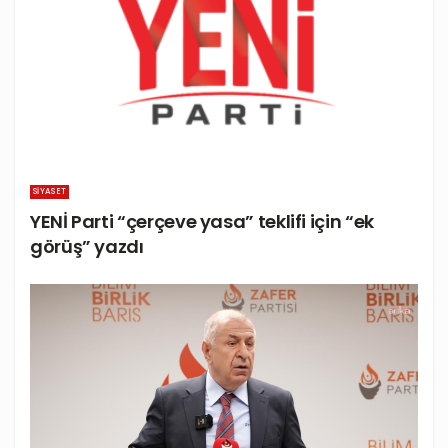
SIYASET
YENİ Parti “çerçeve yasa” teklifi için “ek
görüş” yazdı