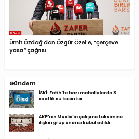
SIYASET
Ümit Özdağ’dan Özgür Özel’e, “çerçeve
yasa” çağrısı
Gündem
İSKİ: Fatih’te bazı mahallelerde 8
saatlik su kesintisi
AKP’nin Meclis’in çalışma takvimine
ilişkin grup önerisi kabul edildi