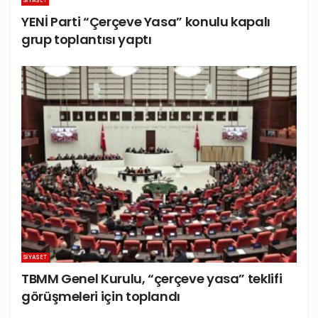
SIYASET
YENİ Parti “Çerçeve Yasa” konulu kapalı
grup toplantısı yaptı
SIYASET
TBMM Genel Kurulu, “çerçeve yasa” teklifi
görüşmeleri için toplandı