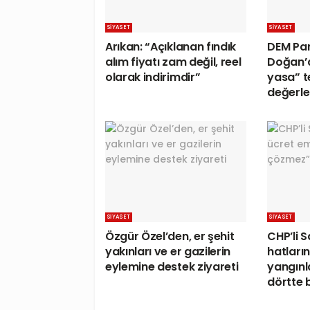
SIYASET
SIYASET
Arıkan: “Açıklanan fındık
DEM Par
alım fiyatı zam değil, reel
Doğan’
olarak indirimdir”
yasa” te
değerle
SIYASET
SIYASET
Özgür Özel’den, er şehit
CHP’li S
yakınları ve er gazilerin
hatları
eylemine destek ziyareti
yangınl
dörtte b