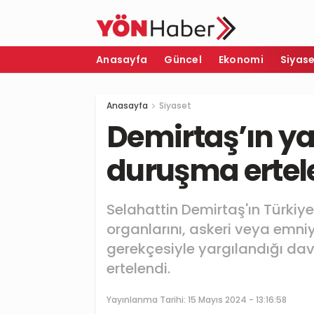
Anasayfa
Güncel
Ekonomi
Siyas
Anasayfa
Siyaset
Demirtaş’ın y
duruşma ertel
Selahattin Demirtaş'ın Türkiy
organlarını, askeri veya emniy
gerekçesiyle yargılandığı d
ertelendi.
Yayınlanma Tarihi:
15 Mayıs 2024 - 13:16:58