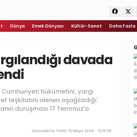
et
Dünya
Emek Dünyası
Kültür-Sanat
Daha Fazla
argılandığı davada
endi
e Cumhuriyeti hükümetini, yargı
et teşkilatını alenen aşağıladığı'
avanın duruşması 17 Temmuz'a
Güncelleme Tarihi: 15 Mayıs 2024 - 13:16:58