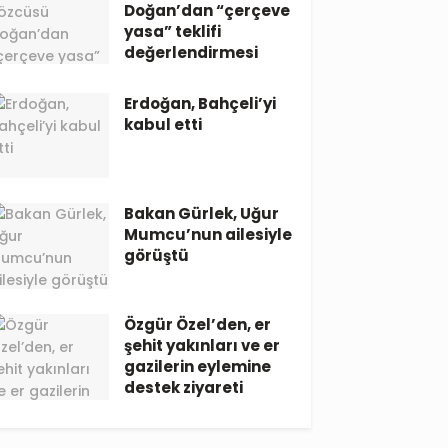
Doğan’dan “çerçeve
yasa” teklifi
değerlendirmesi
Erdoğan, Bahçeli’yi
kabul etti
Bakan Gürlek, Uğur
Mumcu’nun ailesiyle
görüştü
Özgür Özel’den, er
şehit yakınları ve er
gazilerin eylemine
destek ziyareti