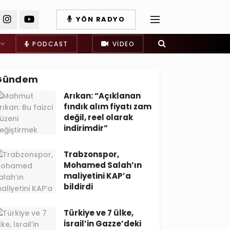
YÖN RADYO
PODCAST
VIDEO
Gündem
Arıkan: “Açıklanan
fındık alım fiyatı zam
değil, reel olarak
indirimdir”
Trabzonspor,
Mohamed Salah’ın
maliyetini KAP’a
bildirdi
Türkiye ve 7 ülke,
İsrail’in Gazze’deki