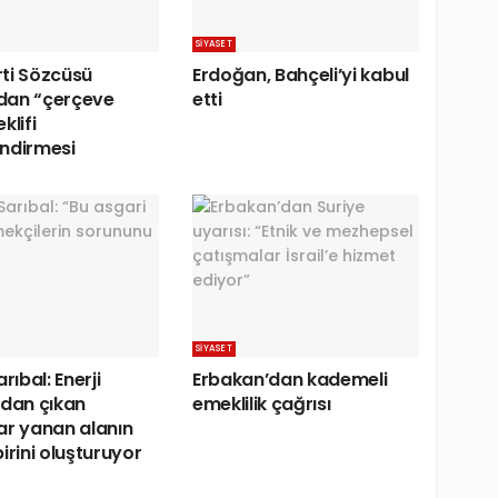
SIYASET
ti Sözcüsü
Erdoğan, Bahçeli’yi kabul
dan “çerçeve
etti
klifi
ndirmesi
SIYASET
arıbal: Enerji
Erbakan’dan kademeli
ndan çıkan
emeklilik çağrısı
ar yanan alanın
irini oluşturuyor