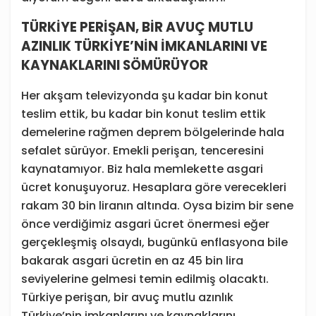
TÜRKİYE PERİŞAN, BİR AVUÇ MUTLU
AZINLIK TÜRKİYE’NİN İMKANLARINI VE
KAYNAKLARINI SÖMÜRÜYOR
Her akşam televizyonda şu kadar bin konut
teslim ettik, bu kadar bin konut teslim ettik
demelerine rağmen deprem bölgelerinde hala
sefalet sürüyor. Emekli perişan, tenceresini
kaynatamıyor. Biz hala memlekette asgari
ücret konuşuyoruz. Hesaplara göre verecekleri
rakam 30 bin liranın altında. Oysa bizim bir sene
önce verdiğimiz asgari ücret önermesi eğer
gerçekleşmiş olsaydı, bugünkü enflasyona bile
bakarak asgari ücretin en az 45 bin lira
seviyelerine gelmesi temin edilmiş olacaktı.
Türkiye perişan, bir avuç mutlu azınlık
Türkiye’nin imkanlarını ve kaynaklarını