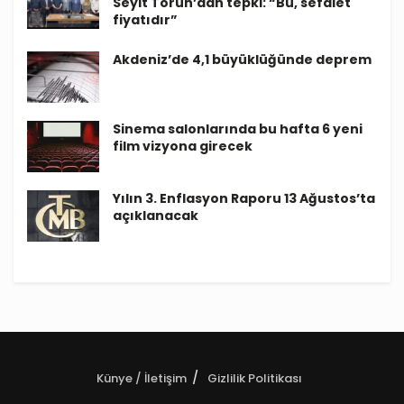
Seyit Torun’dan tepki: “Bu, sefalet
fiyatıdır”
Akdeniz’de 4,1 büyüklüğünde deprem
Sinema salonlarında bu hafta 6 yeni
film vizyona girecek
Yılın 3. Enflasyon Raporu 13 Ağustos’ta
açıklanacak
Künye / İletişim
Gizlilik Politikası