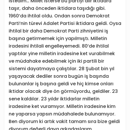
istedim… Millet isterse bu partiyi alır iktidara
taşır, daha önceden iktidara taşıdığı gibi.
1960’da ihtilal oldu. Ondan sonra Demokrat
Parti’nin türevi Adalet Partisi iktidara geldi. Oysa
ihtilal bir daha Demokrat Parti zihniyetini iş
başına getirmemek için yapılmıştı. Milletin
iradesini ihtilali engelleyemedi. 80’de ihtilal
yaptılar yine milletin iradesine ket vurabilmek
ve müdahake edebilmek için iki partili bir
sistemi dayatmaya çalıştılar. 28 Şubat bin yıl
yaşayacak dediler sonra bugün iş başında
bulunanlar iş başına geldi ve hiç kimse onları
iktidar olacak diye ön görmüyordu, geldiler. 23
sene kaldılar. 23 yıldır iktidarlar milletin
iradesine ket vuramıyor. Milletin iradesine kim
ne yaparsa yapsın müdahalede bulunamıyor.
Ben diyorum ki artık vakit tamam sıra bize geldi
diyorum değerli dava arkadaşlarım.