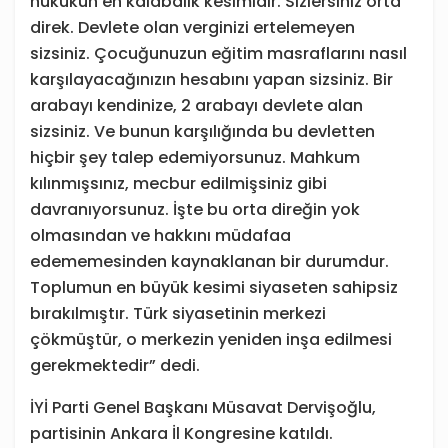
hukukun en kalabalık kesimidir. Sizlersiniz orta
direk. Devlete olan verginizi ertelemeyen
sizsiniz. Çocuğunuzun eğitim masraflarını nasıl
karşılayacağınızın hesabını yapan sizsiniz. Bir
arabayı kendinize, 2 arabayı devlete alan
sizsiniz. Ve bunun karşılığında bu devletten
hiçbir şey talep edemiyorsunuz. Mahkum
kılınmışsınız, mecbur edilmişsiniz gibi
davranıyorsunuz. İşte bu orta direğin yok
olmasından ve hakkını müdafaa
edememesinden kaynaklanan bir durumdur.
Toplumun en büyük kesimi siyaseten sahipsiz
bırakılmıştır. Türk siyasetinin merkezi
çökmüştür, o merkezin yeniden inşa edilmesi
gerekmektedir” dedi.
İYİ Parti Genel Başkanı Müsavat Dervişoğlu,
partisinin Ankara İl Kongresine katıldı.