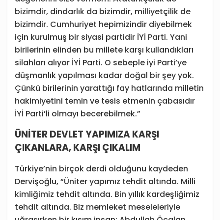
bizimdir, dindarlık da bizimdir, milliyetçilik de
bizimdir. Cumhuriyet hepimizindir diyebilmek
için kurulmuş bir siyasi partidir İYİ Parti. Yani
birilerinin elinden bu millete karşı kullandıkları
silahları alıyor İYİ Parti. O sebeple iyi Parti’ye
düşmanlık yapılması kadar doğal bir şey yok.
Çünkü birilerinin yarattığı fay hatlarında milletin
hakimiyetini temin ve tesis etmenin çabasıdır
İYİ Parti’li olmayı becerebilmek.”
ÜNİTER DEVLET YAPIMIZA KARŞI
ÇIKANLARA, KARŞI ÇIKALIM
Türkiye’nin birçok derdi olduğunu kaydeden
Dervişoğlu, “Üniter yapımız tehdit altında. Milli
kimliğimiz tehdit altında. Bin yıllık kardeşliğimiz
tehdit altında. Biz memleket meseleleriyle
uğraşırken bir kısım insan; Abdullah Öcalan