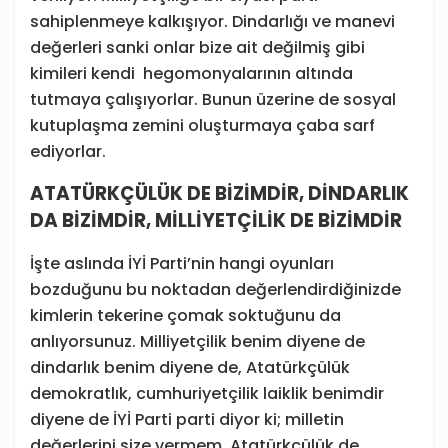
sahiplenmeye kalkışıyor. Dindarlığı ve manevi
değerleri sanki onlar bize ait değilmiş gibi
kimileri kendi hegomonyalarının altında
tutmaya çalışıyorlar. Bunun üzerine de sosyal
kutuplaşma zemini oluşturmaya çaba sarf
ediyorlar.
ATATÜRKÇÜLÜK DE BİZİMDİR, DİNDARLIK
DA BİZİMDİR, MİLLİYETÇİLİK DE BİZİMDİR
İşte aslında İYİ Parti’nin hangi oyunları
bozduğunu bu noktadan değerlendirdiğinizde
kimlerin tekerine çomak soktuğunu da
anlıyorsunuz. Milliyetçilik benim diyene de
dindarlık benim diyene de, Atatürkçülük
demokratlık, cumhuriyetçilik laiklik benimdir
diyene de İYİ Parti parti diyor ki; milletin
değerlerini size vermem. Atatürkçülük de