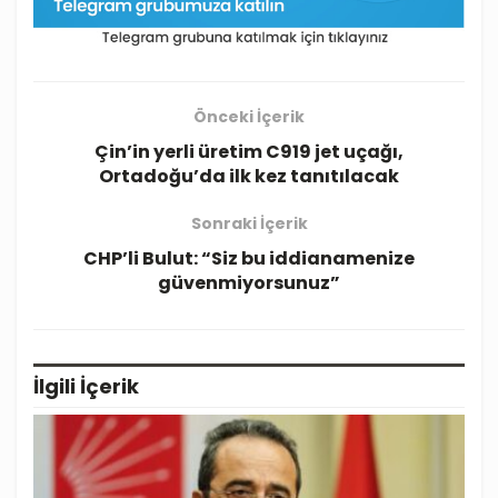
Önceki İçerik
Çin’in yerli üretim C919 jet uçağı,
Ortadoğu’da ilk kez tanıtılacak
Sonraki İçerik
CHP’li Bulut: “Siz bu iddianamenize
güvenmiyorsunuz”
İlgili
İçerik