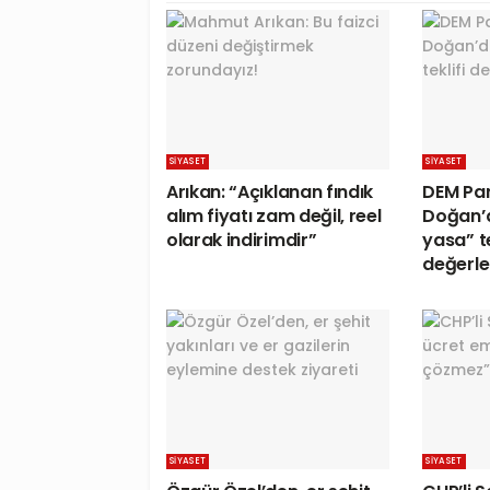
SIYASET
SIYASET
Arıkan: “Açıklanan fındık
DEM Par
alım fiyatı zam değil, reel
Doğan’
olarak indirimdir”
yasa” te
değerle
SIYASET
SIYASET