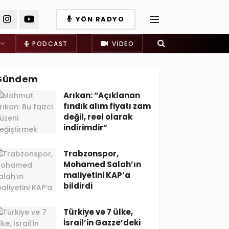
YÖN RADYO
PODCAST
VIDEO
Gündem
Arıkan: “Açıklanan
fındık alım fiyatı zam
değil, reel olarak
indirimdir”
Trabzonspor,
Mohamed Salah’ın
maliyetini KAP’a
bildirdi
Türkiye ve 7 ülke,
İsrail’in Gazze’deki