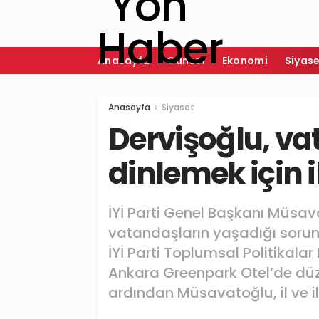
Anasayfa
Güncel
Ekonomi
Siyas
Anasayfa
Siyaset
Dervişoğlu, va
dinlemek için i
İYİ Parti Genel Başkanı Müsav
vatandaşların yaşadığı sorunl
İYİ Parti Toplumsal Politikalar
Ankara Greenpark Otel’de düze
ardından Müsavatoğlu, il ve i