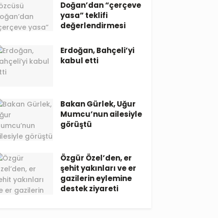
Doğan’dan “çerçeve
yasa” teklifi
değerlendirmesi
Erdoğan, Bahçeli’yi
kabul etti
Bakan Gürlek, Uğur
Mumcu’nun ailesiyle
görüştü
Özgür Özel’den, er
şehit yakınları ve er
gazilerin eylemine
destek ziyareti