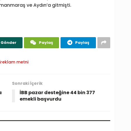
manmaraş ve Aydın’a gitmişti.
Gönder
Paylaş
Paylaş
Sonraki İçerik
a
İBB pazar desteğine 44 bin 377
emekli başvurdu