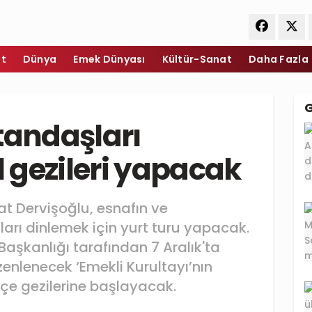
et
Dünya
Emek Dünyası
Kültür-Sanat
Daha Fazla
tandaşları
l gezileri yapacak
at Dervişoğlu, esnafın ve
arı dinlemek için yurt turu yapacak.
 Başkanlığı tarafından 7 Aralık'ta
nlenecek ‘Emekli Kurultayı’nın
lçe gezilerine başlayacak.