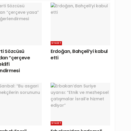
SIYASET
ti Sözcüsü
Erdoğan, Bahçeli’yi kabul
dan “çerçeve
etti
klifi
ndirmesi
SIYASET