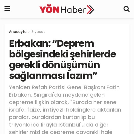
Anasayfa
Siyaset
Erbakan: “Deprem
bölgesindeki şehirlerde
gerekli dönüşümün
sağlanması lazım”
Yeniden Refah Partisi Genel Başkanı Fatih
Erbakan, Sıngırdı'da meydana gelen
depreme ilişkin olarak, "Burada her sene
israfa, faize, imtiyazlı holdinglere aktarılan
paralar, buralardan kurtarılıp bu
trilyonlarca lirayla İstanbul'u da diğer
şehirlerimizi de depreme dayanıklı hale