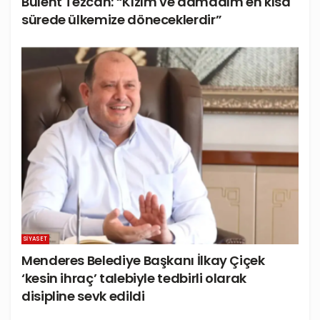
Bülent Tezcan: “Kızım ve damadım en kısa
sürede ülkemize döneceklerdir”
SIYASET
Menderes Belediye Başkanı İlkay Çiçek
‘kesin ihraç’ talebiyle tedbirli olarak
disipline sevk edildi