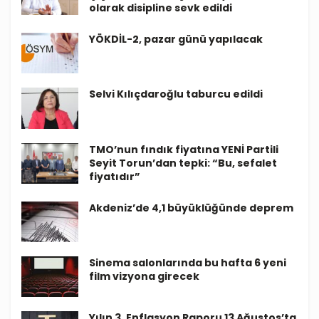
olarak disipline sevk edildi
YÖKDİL-2, pazar günü yapılacak
Selvi Kılıçdaroğlu taburcu edildi
TMO’nun fındık fiyatına YENİ Partili
Seyit Torun’dan tepki: “Bu, sefalet
fiyatıdır”
Akdeniz’de 4,1 büyüklüğünde deprem
Sinema salonlarında bu hafta 6 yeni
film vizyona girecek
Yılın 3. Enflasyon Raporu 13 Ağustos’ta