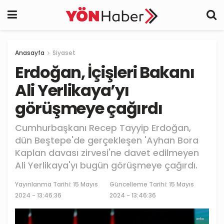
Anasayfa
Siyaset
Erdoğan, İçişleri Bakanı
Ali Yerlikaya’yı
görüşmeye çağırdı
Cumhurbaşkanı Recep Tayyip Erdoğan,
dün Beştepe'de gerçekleşen 'Ayhan Bora
Kaplan davası zirvesi'ne davet edilmeyen
Ali Yerlikaya'yı bugün görüşmeye çağırdı.
Yayınlanma Tarihi:
15 Mayıs
Güncelleme Tarihi: 15 Mayıs
2024 - 13:46:36
2024 - 13:46:36