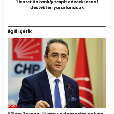
Ticaret Bakanlığı tespit edecek; esnaf
destekten yararlanacak
İlgili
İçerik
SIYASET
Bülent Tezcan: “Kızım ve damadım en kısa