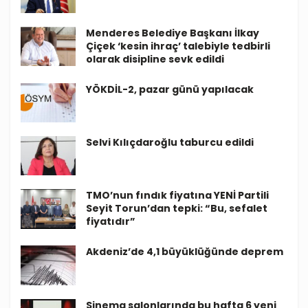
Menderes Belediye Başkanı İlkay
Çiçek ‘kesin ihraç’ talebiyle tedbirli
olarak disipline sevk edildi
YÖKDİL-2, pazar günü yapılacak
Selvi Kılıçdaroğlu taburcu edildi
TMO’nun fındık fiyatına YENİ Partili
Seyit Torun’dan tepki: “Bu, sefalet
fiyatıdır”
Akdeniz’de 4,1 büyüklüğünde deprem
Sinema salonlarında bu hafta 6 yeni