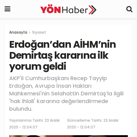
Anasayfa
Siyaset
Erdoğan’dan AİHM’nin
Demirtaş kararına ilk
yorum geldi
AKP'li Cumhurbaşkanı Recep Tayyip
Erdoğan, Avrupa İnsan Hakları
Mahkemesi'nin Selahattin Demirtaş’la ilgili
'hak ihlali' kararına değerlendirmede
bulundu.
Yayınlanma Tarihi:
23 Aralık
Güncelleme Tarihi: 23 Aralık
2020 - 12:04:07
2020 - 12:04:07