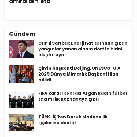
amiral terfi etti
Gündem
CHP’li Sarıbal: Enerji hatlarından çıkan
yangınlar yanan alanın dörtte birini
oluşturuyor
Çin’in başkenti Beijing, UNESCO-UIA
2029 Dünya Mimarlık Başkenti ilan
edildi
FIFA kararı sonrası Afgan kadın futbol
takımı ilk kez sahaya çıktı
TÜRK-İŞ’ten Doruk Madencilik
işçilerine destek