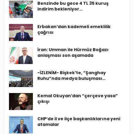
Benzinde bu gece 4 TL 35 kuruş
indirim bekleniyor…
Erbakan’dan kademeli emeklilik
çağrısı
İran: Umman ile Hürmüz Boğazı
anlaşması son aşamada
-İZLENİM- Bişkek’te, “Şanghay
Ruhu”nda medya buluşması…
Kemal Okuyan’dan “çerçeve yasa”
çıkışı
CHP’de il ve ilçe başkanlıklarına yeni
atamalar