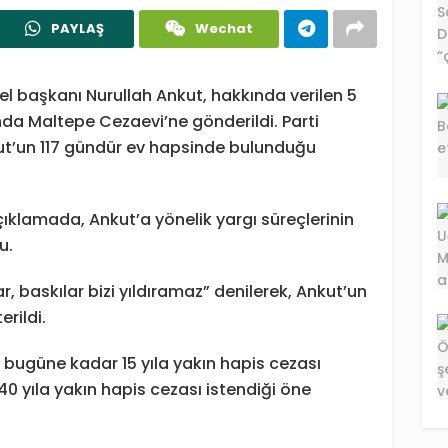
PAYLAŞ
Wechat
nel başkanı Nurullah Ankut, hakkında verilen 5
nda Maltepe Cezaevi’ne gönderildi. Parti
ut’un 117 gündür ev hapsinde bulunduğu
ıklamada, Ankut’a yönelik yargı süreçlerinin
u.
, baskılar bizi yıldıramaz” denilerek, Ankut’un
rildi.
 bugüne kadar 15 yıla yakın hapis cezası
0 yıla yakın hapis cezası istendiği öne