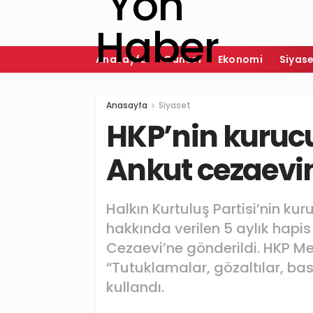
Anasayfa
Güncel
Ekonomi
Siyas
Anasayfa
Siyaset
HKP’nin kuruc
Ankut cezaevin
Halkın Kurtuluş Partisi’nin ku
hakkında verilen 5 aylık hapis
Cezaevi’ne gönderildi. HKP M
“Tutuklamalar, gözaltılar, bask
kullandı.