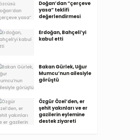
Doğan’dan “çerçeve
yasa” teklifi
değerlendirmesi
Erdoğan, Bahçeli’yi
kabul etti
Bakan Gürlek, Uğur
Mumcu’nun ailesiyle
görüştü
Özgür Özel’den, er
şehit yakınları ve er
gazilerin eylemine
destek ziyareti