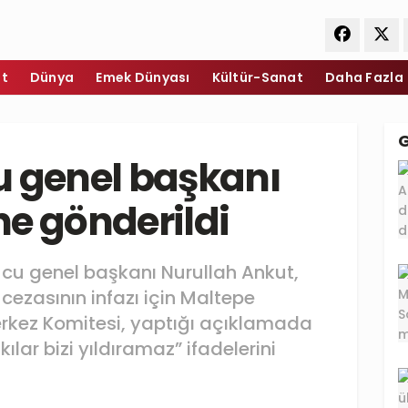
et
Dünya
Emek Dünyası
Kültür-Sanat
Daha Fazla
u genel başkanı
e gönderildi
rucu genel başkanı Nurullah Ankut,
 cezasının infazı için Maltepe
erkez Komitesi, yaptığı açıklamada
ılar bizi yıldıramaz” ifadelerini