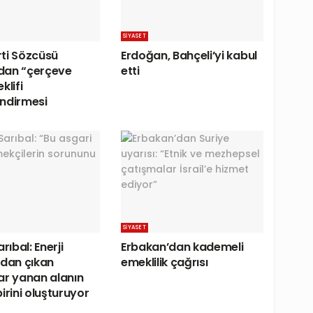
SIYASET
ti Sözcüsü
Erdoğan, Bahçeli’yi kabul
dan “çerçeve
etti
klifi
ndirmesi
SIYASET
arıbal: Enerji
Erbakan’dan kademeli
ndan çıkan
emeklilik çağrısı
ar yanan alanın
irini oluşturuyor