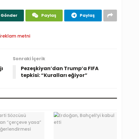
Gönder
Paylaş
Paylaş
Sonraki İçerik
jı
Pezeşkiyan’dan Trump’a FIFA
tepkisi: “Kuralları eğiyor”