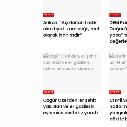
SIYASET
SIYASET
Arıkan: “Açıklanan fındık
DEM Par
alım fiyatı zam değil, reel
Doğan’
olarak indirimdir”
yasa” te
değerle
SIYASET
SIYASET
Özgür Özel’den, er şehit
CHP’li S
yakınları ve er gazilerin
hatları
eylemine destek ziyareti
yangınl
dörtte b