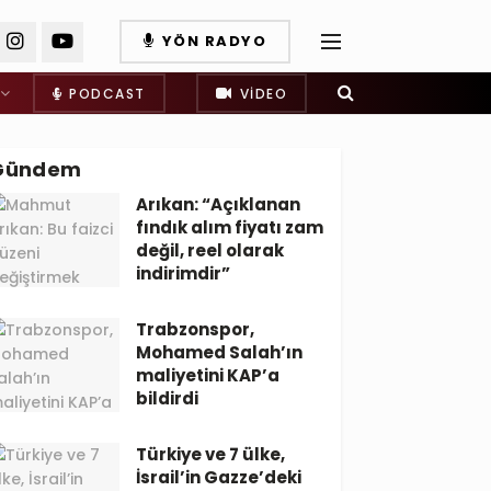
YÖN RADYO
PODCAST
VIDEO
Gündem
Arıkan: “Açıklanan
fındık alım fiyatı zam
değil, reel olarak
indirimdir”
Trabzonspor,
Mohamed Salah’ın
maliyetini KAP’a
bildirdi
Türkiye ve 7 ülke,
İsrail’in Gazze’deki