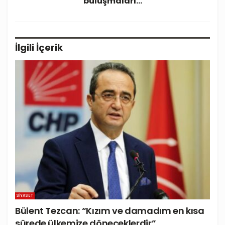
buluşmaları…
İlgili
İçerik
SIYASET
Bülent Tezcan: “Kızım ve damadım en kısa
sürede ülkemize döneceklerdir”