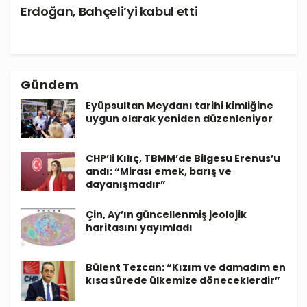
Erdoğan, Bahçeli’yi kabul etti
Gündem
Eyüpsultan Meydanı tarihi kimliğine
uygun olarak yeniden düzenleniyor
CHP’li Kılıç, TBMM’de Bilgesu Erenus’u
andı: “Mirası emek, barış ve
dayanışmadır”
Çin, Ay’ın güncellenmiş jeolojik
haritasını yayımladı
Bülent Tezcan: “Kızım ve damadım en
kısa sürede ülkemize döneceklerdir”