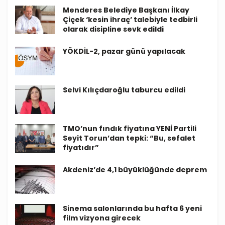
Menderes Belediye Başkanı İlkay
Çiçek ‘kesin ihraç’ talebiyle tedbirli
olarak disipline sevk edildi
YÖKDİL-2, pazar günü yapılacak
Selvi Kılıçdaroğlu taburcu edildi
TMO’nun fındık fiyatına YENİ Partili
Seyit Torun’dan tepki: “Bu, sefalet
fiyatıdır”
Akdeniz’de 4,1 büyüklüğünde deprem
Sinema salonlarında bu hafta 6 yeni
film vizyona girecek