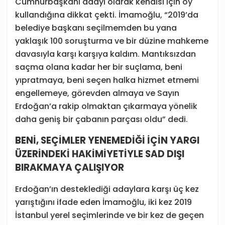
Cumhurbaşkanı adayı olarak kendisi için oy
kullandığına dikkat çekti. İmamoğlu, “2019’da
belediye başkanı seçilmemden bu yana
yaklaşık 100 soruşturma ve bir düzine mahkeme
davasıyla karşı karşıya kaldım. Mantıksızdan
saçma olana kadar her bir suçlama, beni
yıpratmaya, beni seçen halka hizmet etmemi
engellemeye, görevden almaya ve Sayın
Erdoğan’a rakip olmaktan çıkarmaya yönelik
daha geniş bir çabanın parçası oldu” dedi.
BENİ, SEÇİMLER YENEMEDİĞİ İÇİN YARGI
ÜZERİNDEKİ HAKİMİYETİYLE SAD DIŞI
BIRAKMAYA ÇALIŞIYOR
Erdoğan’ın desteklediği adaylara karşı üç kez
yarıştığını ifade eden İmamoğlu, iki kez 2019
İstanbul yerel seçimlerinde ve bir kez de geçen