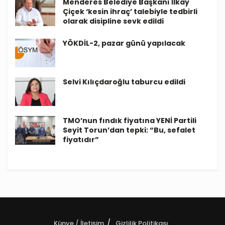
Menderes Belediye Başkanı İlkay
Çiçek ‘kesin ihraç’ talebiyle tedbirli
olarak disipline sevk edildi
YÖKDİL-2, pazar günü yapılacak
Selvi Kılıçdaroğlu taburcu edildi
TMO’nun fındık fiyatına YENİ Partili
Seyit Torun’dan tepki: “Bu, sefalet
fiyatıdır”
Künye / İletişim
Gizlilik Politikası