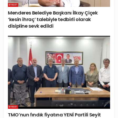
SIYASET
Menderes Belediye Başkanı İlkay Çiçek
‘kesin ihraç’ talebiyle tedbirli olarak
disipline sevk edildi
SIYASET
TMO’nun fındık fiyatına YENİ Partili Seyit