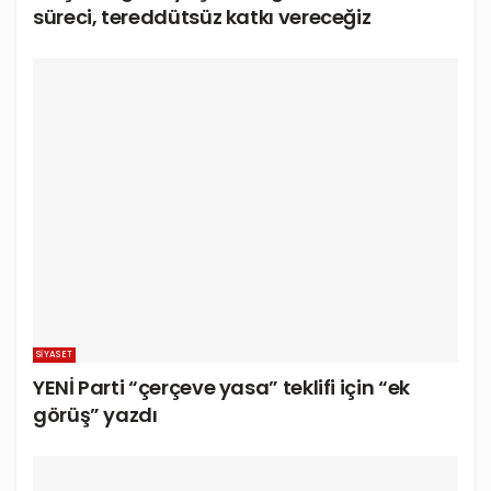
süreci, tereddütsüz katkı vereceğiz
SIYASET
YENİ Parti “çerçeve yasa” teklifi için “ek
görüş” yazdı