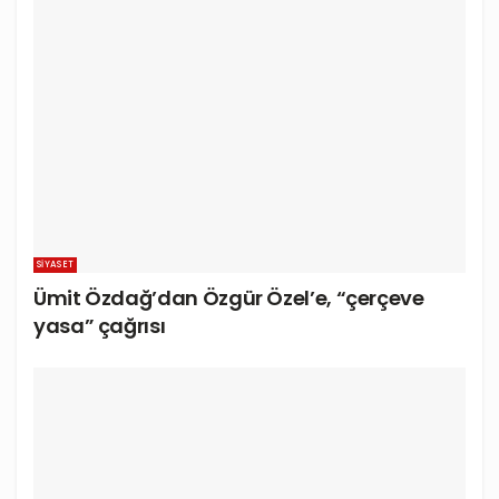
SIYASET
Ümit Özdağ’dan Özgür Özel’e, “çerçeve
yasa” çağrısı