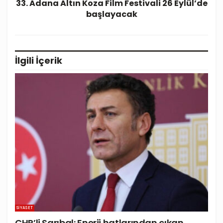
33. Adana Altın Koza Film Festivali 26 Eylül’de
başlayacak
İlgili
İçerik
SIYASET
CHP’li Sarıbal: Enerji hatlarından çıkan