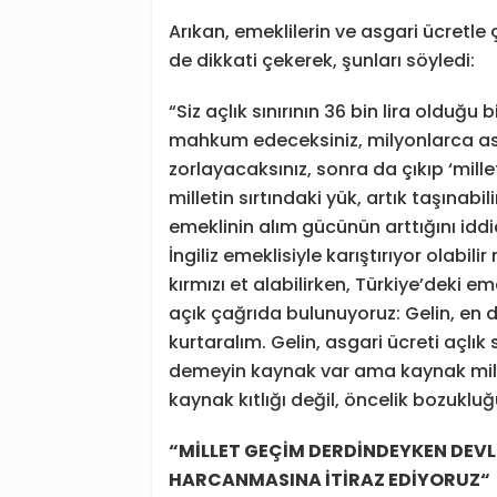
Arıkan, emeklilerin ve asgari ücretl
de dikkati çekerek, şunları söyledi:
“Siz açlık sınırının 36 bin lira olduğu
mahkum edeceksiniz, milyonlarca asga
zorlayacaksınız, sonra da çıkıp ‘mill
milletin sırtındaki yük, artık taşınabi
emeklinin alım gücünün arttığını iddi
İngiliz emeklisiyle karıştırıyor olabili
kırmızı et alabilirken, Türkiye’deki e
açık çağrıda bulunuyoruz: Gelin, en d
kurtaralım. Gelin, asgari ücreti açlık
demeyin kaynak var ama kaynak millet
kaynak kıtlığı değil, öncelik bozukluğ
“
M
İ
LLET GEÇ
İ
M DERD
İ
NDEYKEN DEVL
HARCANMAS
I
NA
İ
T
İ
RAZ ED
İ
YORUZ
“