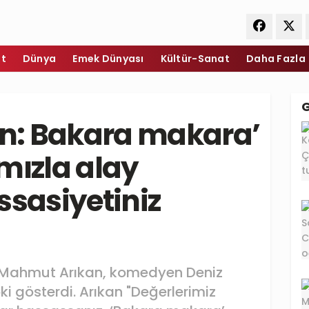
et
Dünya
Emek Dünyası
Kültür-Sanat
Daha Fazla
n: Bakara makara’
mızla alay
ssasiyetiniz
ı Mahmut Arıkan, komedyen Deniz
i gösterdi. Arıkan "Değerlerimiz