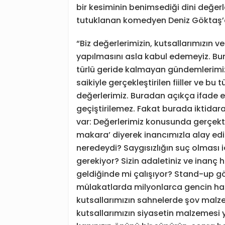
bir kesiminin benimsediği dini değer
tutuklanan komedyen Deniz Göktaş’a 
“Biz değerlerimizin, kutsallarımızın 
yapılmasını asla kabul edemeyiz. B
türlü geride kalmayan gündemlerimiz
saikiyle gerçekleştirilen fiiller ve bu t
değerlerimiz. Buradan açıkça ifade ed
geçiştirilemez. Fakat burada iktida
var: Değerlerimiz konusunda gerçek
makara’ diyerek inancımızla alay edi
neredeydi? Saygısızlığın suç olması iç
gerekiyor? Sizin adaletiniz ve inanç 
geldiğinde mi çalışıyor? Stand-up gö
mülakatlarda milyonlarca gencin hak
kutsallarımızın sahnelerde şov malz
kutsallarımızın siyasetin malzemesi 