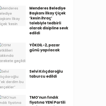
Menderes Belediye
Başkanı İlkay Çiçek
‘kesin ihraç’
talebiyle tedbirli
olarak disipline sevk
edildi
YÖKDİL-2, pazar
günü yapılacak
Selvi Kılıçdaroğlu
taburcu edildi
TMO’nun fındık
fiyatına YENİ Partili