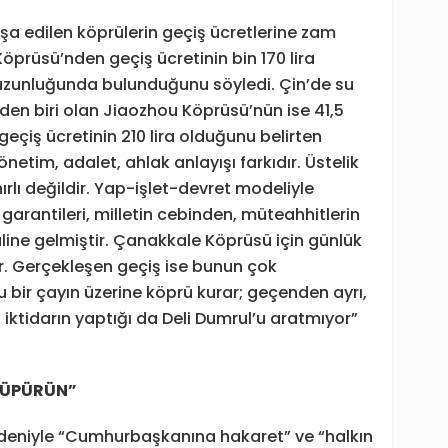
şa edilen köprülerin geçiş ücretlerine zam
öprüsü’nden geçiş ücretinin bin 170 lira
uzunluğunda bulunduğunu söyledi. Çin’de su
den biri olan Jiaozhou Köprüsü’nün ise 41,5
çiş ücretinin 210 lira olduğunu belirten
önetim, adalet, ahlak anlayışı farkıdır. Üstelik
ırlı değildir. Yap-işlet-devret modeliyle
 garantileri, milletin cebinden, müteahhitlerin
line gelmiştir. Çanakkale Köprüsü için günlük
ir. Gerçekleşen geçiş ise bunun çok
uru bir çayın üzerine köprü kurar; geçenden ayrı,
iktidarın yaptığı da Deli Dumrul’u aratmıyor”
 SÜPÜRÜN”
edeniyle “Cumhurbaşkanına hakaret” ve “halkın