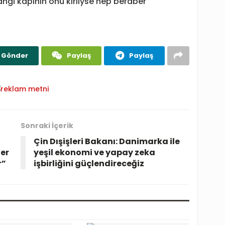
angi kapının önü kirliyse hep beraber
Gönder
Paylaş
Paylaş
Sonraki İçerik
Çin Dışişleri Bakanı: Danimarka ile
ler
yeşil ekonomi ve yapay zeka
r”
işbirliğini güçlendireceğiz