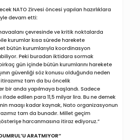
k NATO Zirvesi öncesi yapılan hazırlıklara
öyle devam etti:
havaalanı çevresinde ve kritik noktalarda
bile kurumlar kısa sürede harekete
evlet bütün kurumlarıyla koordinasyon
abiliyor. Peki buradan iktidara sormak
birkaç gün içinde bütün kurumlarını harekete
aşının güvenliği söz konusu olduğunda neden
itirazımız tam da bu öncelik
şler bir anda yapılmaya başlandı. Sadece
ifade edilen para 11,5 milyar lira. Bu ne demek
inin maaşı kadar kaynak, Nato organizasyonun
tirazımız tam da bunadır. Millet geçim
österişe harcanmasına itiraz ediyoruz.”
DUMRUL’U ARATM
I
YOR
“