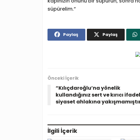
kapınızın önünü bir süpürün, sonra h
süpürelim.”
Paylaş
Paylaş
Önceki İçerik
“Kılıçdaroğlu’na yönelik
kullandığınız sert ve kırıcı ifade
siyaset ahlakına yakışmamıştı
İlgili
İçerik