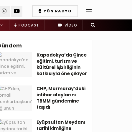
YÖN RADYO
PODCAST
VIDEO
Gündem
Kapadokya’da Çince
eğitimi, turizm ve
kültürel işbirliğinin
katkısıyla öne çıkıyor
CHP, Marmaray’daki
intihar olaylarını
TBMM gündemine
taşıdı
Eyüpsultan Meydanı
tarihi kimliğine