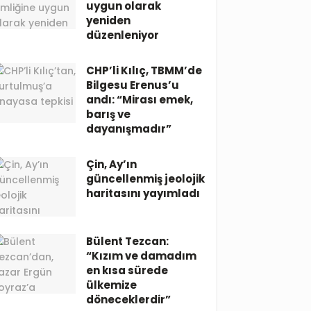
uygun olarak
yeniden
düzenleniyor
CHP’li Kılıç, TBMM’de
Bilgesu Erenus’u
andı: “Mirası emek,
barış ve
dayanışmadır”
Çin, Ay’ın
güncellenmiş jeolojik
haritasını yayımladı
Bülent Tezcan:
“Kızım ve damadım
en kısa sürede
ülkemize
döneceklerdir”