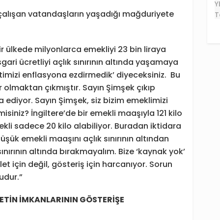
e çalışan vatandaşların yaşadığı mağduriyete
 bir ülkede milyonlarca emekliyi 23 bin liraya
ri ücretliyi açlık sınırının altında yaşamaya
etimizi enflasyona ezdirmedik’ diyeceksiniz. Bu
lir olmaktan çıkmıştır. Sayın Şimşek çıkıp
a ediyor. Sayın Şimşek, siz bizim emeklimizi
r misiniz? İngiltere’de bir emekli maaşıyla 121 kilo
mekli sadece 20 kilo alabiliyor. Buradan iktidara
üşük emekli maaşını açlık sınırının altından
 sınırının altında bırakmayalım. Bize ‘kaynak yok’
 için değil, gösteriş için harcanıyor. Sorun
udur.”
ET
İ
N
İ
MK
A
NLAR
I
N
I
N GÖSTER
İ
ŞE