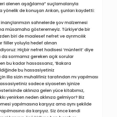
leri alenen aşağılama” suçlamalarıyla
yönelik de konuşan Arıkan, şunları kaydetti:
ve inançlarımızın sahnelerde şov malzemesi
una müsamaha gösteremeyiz. Türkiye’de bir
den biri de maalesef nefret ve ayrımcılık
ür fiiller yoluyla hedef alınan
iyoruz: Hiçbir nefret hadisesi ‘münferit’ diye
ra da sormamız gereken açık sorular
ten bu kadar hassassanız, ‘Bakara
ldiğinde bu hassasiyetiniz
in illa sizin muhalifiniz tarafından mı yapılması
hassasiyetiniz sadece siyaseten işinize
sterisinde aklınıza gelen yüce kitabımız,
kı yenirken neden aklınıza gelmiyor? Biz
emesi yapılmasına karşıyız ama aynı şekilde
yapılmasına da karşıyız. Siz önce kendi