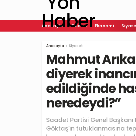
Anasayfa
Güncel
Ekonomi
Siyas
Anasayfa
Siyaset
Mahmut Arıka
diyerek inancı
edildiğinde ha
neredeydi?”
Saadet Partisi Genel Başkan
Göktaş'ın tutuklanmasına tepk