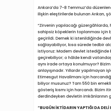
Ankara’da 7-8 Temmuz’da düzenlenece
ilişkin eleştirilerde bulunan Arıkan, ş
“Zirvenin yapılacağı güzergâhlarda, 
sahipsiz köpeklerin toplanması için 
geçirildi. Demek ki istenildiğinde d
sağlayabiliyor, kısa sürede tedbir al
istiyoruz: Madem devlet istediğinde 
geçirebiliyor; o hâlde kendi vatand
aynı irade ortaya konulmuyor? Bizim 
anlayışınadır. Yıllardır yapılmayan i
Etimesgut Havalimanı için harcandığı 
biliyor musunuz? Tam 550 bin emekl
gösteriş kısmı için harcandı. Bizim i
derdindeyken devletin imkânlarının g
“
BUGÜN
İ
KT
İ
DAR
I
N YAPT
I
Ğ
I
DA DEL
İ