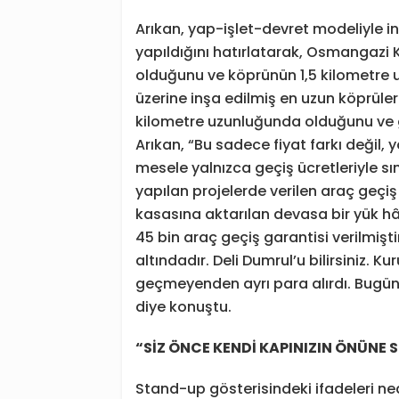
Arıkan, yap-işlet-devret modeliyle in
yapıldığını hatırlatarak, Osmangazi K
olduğunu ve köprünün 1,5 kilometre 
üzerine inşa edilmiş en uzun köprüler
kilometre uzunluğunda olduğunu ve ge
Arıkan, “Bu sadece fiyat farkı değil, y
mesele yalnızca geçiş ücretleriyle sın
yapılan projelerde verilen araç geçiş
kasasına aktarılan devasa bir yük hâ
45 bin araç geçiş garantisi verilmişt
altındadır. Deli Dumrul’u bilirsiniz. K
geçmeyenden ayrı para alırdı. Bugün 
diye konuştu.
“SİZ ÖNCE KENDİ KAPINIZIN ÖNÜNE
Stand-up gösterisindeki ifadeleri n