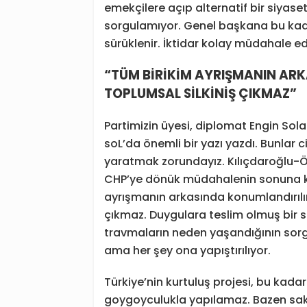
emekçilere açıp alternatif bir siyas
sorgulamıyor. Genel başkana bu kadar
sürüklenir. İktidar kolay müdahale ed
“TÜM BİRİKİM AYRIŞMANIN AR
TOPLUMSAL SİLKİNİŞ ÇIKMAZ”
Partimizin üyesi, diplomat Engin Sol
soL’da önemli bir yazı yazdı. Bunlar 
yaratmak zorundayız. Kılıçdaroğlu-Öz
CHP’ye dönük müdahalenin sonuna ka
ayrışmanın arkasında konumlandırılır
çıkmaz. Duygulara teslim olmuş bir s
travmaların neden yaşandığının sorgu
ama her şey ona yapıştırılıyor.
Türkiye’nin kurtuluş projesi, bu kada
goygoyculukla yapılamaz. Bazen sakinl