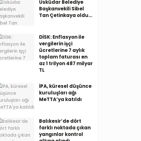
Üsküdar Belediye
Başkanvekili Sibel
Tan Çetinkaya oldu…
DİSK: Enflasyon ile
vergilerin işçi
ücretlerine 7 aylık
toplam faturası en
az 1 trilyon 487 milyar
TL
İPA, küresel düşünce
kuruluşları ağı
MeTTA’ya katıldı
Balıkesir’de dört
farklı noktada çıkan
yangınlar kontrol
altına alındı