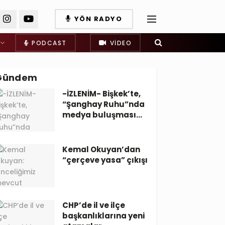
YÖN RADYO
PODCAST
VIDEO
Gündem
-İZLENİM- Bişkek’te,
“Şanghay Ruhu”nda
medya buluşması…
Kemal Okuyan’dan
“çerçeve yasa” çıkışı
CHP’de il ve ilçe
başkanlıklarına yeni