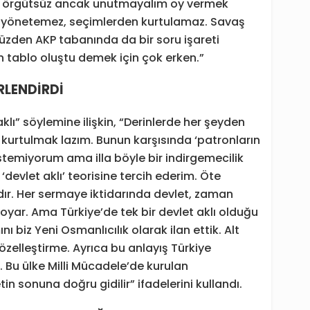
lum örgütsüz ancak unutmayalım oy vermek
z yönetemez, seçimlerden kurtulamaz. Savaş
 yüzden AKP tabanında da bir soru işareti
n tablo oluştu demek için çok erken.”
ERLENDİRDİ
lı” söylemine ilişkin, “Derinlerde her şeyden
n kurtulmak lazım. Bunun karşısında ‘patronların
stemiyorum ama illa böyle bir indirgemecilik
devlet aklı’ teorisine tercih ederim. Öte
ardır. Her sermaye iktidarında devlet, zaman
oyar. Ama Türkiye’de tek bir devlet aklı olduğu
ı biz Yeni Osmanlıcılık olarak ilan ettik. Alt
i özelleştirme. Ayrıca bu anlayış Türkiye
. Bu ülke Milli Mücadele’de kurulan
n sonuna doğru gidilir” ifadelerini kullandı.