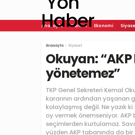
Anasayfa
Güncel
Ekonomi
Siyas
Anasayfa
Siyaset
Okuyan: “AKP 
yönetemez”
TKP Genel Sekreteri Kemal Oku
kararının ardından yaşanan gel
kolaylaşmış değil. Ne yazık 
oy vermek önemseniyor. AKP b
seçimlerden kurtulamaz. Savaş
yüzden AKP tabanında da bir 