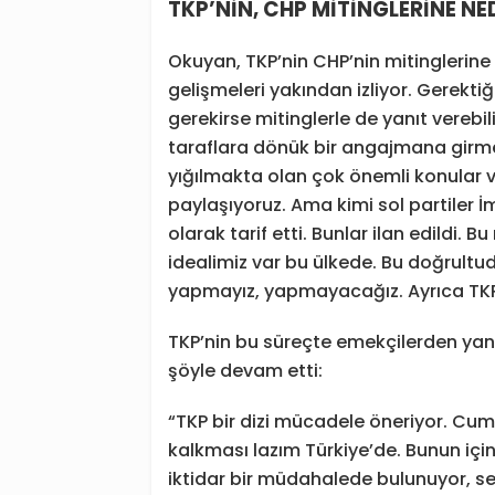
TKP’NİN, CHP MİTİNGLERİNE NE
Okuyan, TKP’nin CHP’nin mitinglerine 
gelişmeleri yakından izliyor. Gerekti
gerekirse mitinglerle de yanıt verebi
taraflara dönük bir angajmana girm
yığılmakta olan çok önemli konular v
paylaşıyoruz. Ama kimi sol partiler İ
olarak tarif etti. Bunlar ilan edildi.
idealimiz var bu ülkede. Bu doğrult
yapmayız, yapmayacağız. Ayrıca TKP’n
TKP’nin bu süreçte emekçilerden yana
şöyle devam etti:
“TKP bir dizi mücadele öneriyor. Cumh
kalkması lazım Türkiye’de. Bunun içi
iktidar bir müdahalede bulunuyor, 