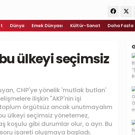
et
Dünya
Emek Dünyası
Kültür-Sanat
Daha Fazla
bu ülkeyi seçimsiz
yan, CHP'ye yönelik 'mutlak butlan'
işmelere ilişkin "AKP'nin işi
ki toplum örgütsüz ancak unutmayalım
u ülkeyi seçimsiz yönetemez,
 koşulu gibi durumlar olur, o ayrı. Bu
soru işareti oluşmaya başladı.