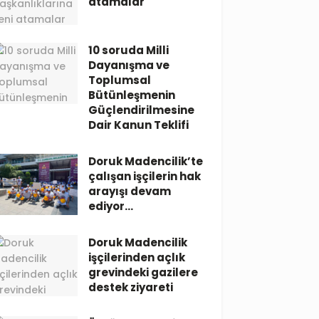
atamalar
10 soruda Milli
Dayanışma ve
Toplumsal
Bütünleşmenin
Güçlendirilmesine
Dair Kanun Teklifi
Doruk Madencilik’te
çalışan işçilerin hak
arayışı devam
ediyor…
Doruk Madencilik
işçilerinden açlık
grevindeki gazilere
destek ziyareti