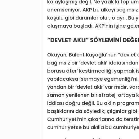
kolaylaşmış değil. Ne yazık ki top
önemseniyor. AKP bu ülkeyi seçimsi
koşulu gibi durumlar olur, o ayrı. Bu
oluşmaya başladı. AKP’nin işine gele
“DEVLET AKLI” SÖYLEMİNİ DEĞ
Okuyan, Bülent Kuşoğlu’nun “devlet ak
bağımsız bir ‘devlet aklı’ iddiasında
borusu öter’ kestirmeciliği yapmak i
yapılacaksa ‘sermaye egemenliği’ni, ‘
yandan bir ‘devlet aklı’ var mıdır, v
zaman yenilenen bir strateji ortaya k
iddiası doğru değil. Bu aklın programın
başlıklarını da söyledik; çılgınlar gib
Cumhuriyeti’nin çıkarlarına da terstir
cumhuriyetse bu akılla bu cumhuriyeti