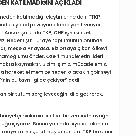
DEN KATILMADIĞINI AÇIKLADI
neden katılmadığı eleştirilerine dair, “TKP
ğinde siyasal pozisyon alarak yanıt veriyor,
lir. Ancak şu anda TKP, CHP içerisindeki
ez. Nedeni şu: Türkiye toplumunun önünde
ar, mesela Anayasa. Biz ortaya çıkan öfkeyi
mamoğlu’nu önder, Özel’i muhalefetin lideri
 Bu nokta koymaktır. Bizim işimiz, mücadelemiz,
uda hareket etmemize neden olacak hiçbir şeyi
in bu tavrı ilgi de çekiyor” dedi.
n bir tutum sergileyeceğini dile getirerek,
uriyetçi birikimin sınıfsal bir zeminde ayağa
n uğraşıyoruz. Bunun yanında siyaset alanına
sermaye zaten çürütmüş durumda. TKP bu alanı