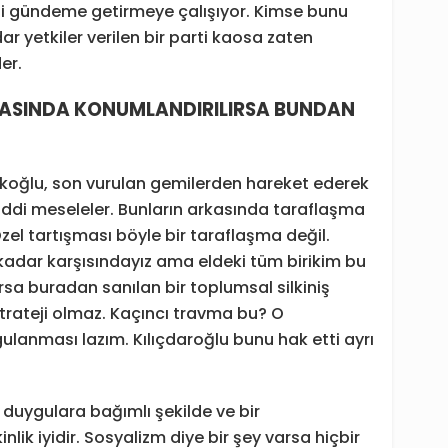
eti gündeme getirmeye çalışıyor. Kimse bunu
 yetkiler verilen bir parti kaosa zaten
er.
KASINDA KONUMLANDIRILIRSA BUNDAN
akoğlu, son vurulan gemilerden hareket ederek
ciddi meseleler. Bunların arkasında taraflaşma
el tartışması böyle bir taraflaşma değil.
dar karşısındayız ama eldeki tüm birikim bu
sa buradan sanılan bir toplumsal silkiniş
trateji olmaz. Kaçıncı travma bu? O
lanması lazım. Kılıçdaroğlu bunu hak etti ayrı
r duygulara bağımlı şekilde ve bir
ik iyidir. Sosyalizm diye bir şey varsa hiçbir