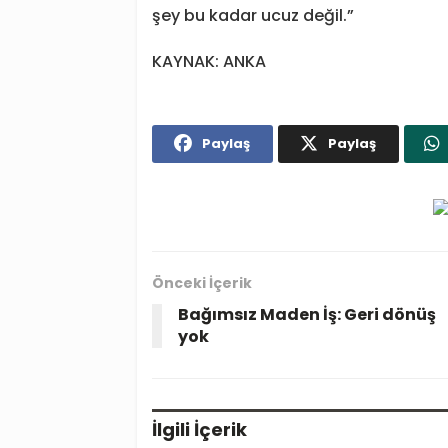
şey bu kadar ucuz değil.”
KAYNAK: ANKA
Paylaş
Paylaş
Önceki İçerik
Bağımsız Maden İş: Geri dönüş
yok
İlgili
İçerik