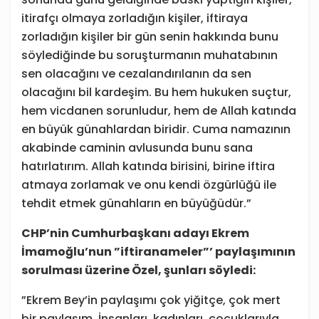
itirafçı olmaya zorladığın kişiler, iftiraya
zorladığın kişiler bir gün senin hakkında bunu
söylediğinde bu soruşturmanın muhatabının
sen olacağını ve cezalandırılanın da sen
olacağını bil kardeşim. Bu hem hukuken suçtur,
hem vicdanen sorunludur, hem de Allah katında
en büyük günahlardan biridir. Cuma namazının
akabinde caminin avlusunda bunu sana
hatırlatırım. Allah katında birisini, birine iftira
atmaya zorlamak ve onu kendi özgürlüğü ile
tehdit etmek günahların en büyüğüdür.”
CHP’nin Cumhurbaşkanı adayı Ekrem
İmamoğlu’nun ”iftiranameler”’ paylaşımının
sorulması üzerine Özel, şunları söyledi:
”Ekrem Bey’in paylaşımı çok yiğitçe, çok mert
bir paylaşım. İnsanları, kadınları, çocuklarıyla,