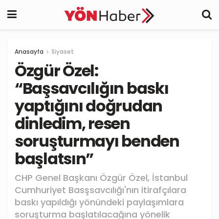
Anasayfa
Siyaset
Özgür Özel:
“Başsavcılığın baskı
yaptığını doğrudan
dinledim, resen
soruşturmayı benden
başlatsın”
CHP Genel Başkanı Özgür Özel, İstanbul
Cumhuriyet Basşsavcılığı'nın itirafçılara
baskı yapıldığı yönündeki paylaşımlara
soruşturma başlatılacağına yönelik