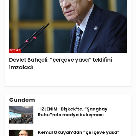
SIYASET
Devlet Bahçeli, “çerçeve yasa” teklifini
imzaladı
Gündem
-İZLENİM- Bişkek’te, “Şanghay
Ruhu”nda medya buluşması…
Kemal Okuyan’dan “çerçeve yasa”