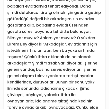
babaları evlatlarıyla tehdit ediyorlar. Daha
şimdi defalarca itirafçı olmak için getirip getirip
götürdüğü değerli bir arkadaşımızın evladını
gözaltına alıp, babasına evladı üzerinden
gözaltı süresi boyunca tehditte bulunuyor.
Bilmiyor muyuz? Anlamıyor muyuz? O yüzden
Ekrem Bey diyor ki ‘Arkadaşlar, evlatlarınız için
istedikleri iftiraları atın, ben bu yükü sırtımda
taşırım.’ Çünkü iftira atılacak da ne olacak
arkadaşlar? Şimdi ‘Yasak var’ diyorlar, işlerine
geleni yandaş basına servis ediyorlar, işlerine
geleni akşam televizyonlarda tartıştırıyorlar
kendilerince, duruyorlar. Bunun bir sonu yok?
Eninde sonunda iddianame çıkacak. Şimdi
şöyleydi, böyleydi, yalanla, iftira ile
oynayanlarla; iddianame çıktığında kedinin
fareyle oynadığı gibi oynayacağız. Çünkü elde