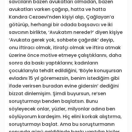
savcıların bazen avukatları olmadan, bazen
avukatları varken çağırıp, hatta ve hatta
Kandıra Cezaevi’nden kişiyi alıp, Çağlayan’a
götürüp, herhangi bir odada başsavcı ve iki
savcının birlikte, ‘Avukatım nerede?’ diyen kişiye
‘Avukata gerek yok, sohbete çağırdık’ deyip,
onu iftiracı olmak, itirafçı olmak ve iftira atmak
üzerine önce motive etmeye çalıştıklarını, daha
sonra da baskı yaptıklarını; kadınların
çocuklarıyla tehdit edildiğini, ‘Böyle konuşursan
evladını 15 yıl göremezsin, benim istediğim gibi
ifade verirsen buradan evine gidersin’ dediğini
bizzat dinlemişim. Şimdi buyursun, re’sen
soruşturmayı benden başlatsın. Bunu
söyleyecek onlar, yüzler, milyonlar adına ben
söylüyorum kardeşim. Hiç elini korkak alıştırma,
soruşturmayı başlat. Ama bu soruşturmanın
sonunda günü geldiğinde baskı yaptığın kişiler,