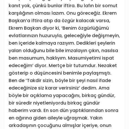
kanıt yok, çünkü bunlar iftira. Bu lafın bir somut
karşılığının olması lazım. Onu göreceğiz. Ekrem
Başkan’a iftira atıp da özgür kalacak varsa,
Ekrem Başkan diyor ki, ‘Benim özgürlüğümü
evlatlarınızın huzuruyla, geleceğiyle değişmeyin,
ben içeride kalmaya razıyım. Dedikleri şeylerin
yalan olduğunu bile bile imzalayın çıkın, nasılsa
ben masumum, haklıyım. Masumiyetimi ispat
edeceğim’ diyor. Mertçe bir tutumdur. Nezaket
gösterip o düşüncesini benimle paylaşmıştı.
Ben de ’Takdir sizin, böyle bir şeyi nasıl ifade
edeceğinize siz karar verirsiniz’ dedim. Ama
böyle bir açıklama yapacağını, birkaç gündür,
bir süredir niyetleniyordu birkaç gündür
haberim vardı. En son dün yaptıklarından sonra
en ağırına giden aileyle uğraşmak. Yakın
arkadaşının çocuğunu almışlar içeriye, onun