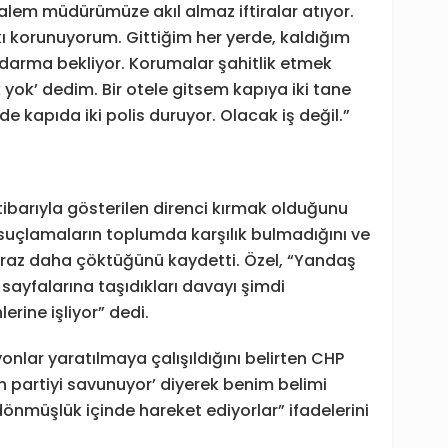
 kalem müdürümüze akıl almaz iftiralar atıyor.
ı korunuyorum. Gittiğim her yerde, kaldığım
ndarma bekliyor. Korumalar şahitlik etmek
yok’ dedim. Bir otele gitsem kapıya iki tane
e kapıda iki polis duruyor. Olacak iş değil.”
tibarıyla gösterilen direnci kırmak olduğunu
suçlamaların toplumda karşılık bulmadığını ve
iraz daha çöktüğünü kaydetti. Özel, “Yandaş
e sayfalarına taşıdıkları davayı şimdi
erine işliyor” dedi.
onlar yaratılmaya çalışıldığını belirten CHP
n partiyi savunuyor’ diyerek benim belimi
dönmüşlük içinde hareket ediyorlar” ifadelerini