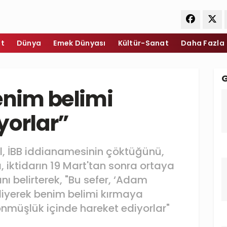
et
Dünya
Emek Dünyası
Kültür-Sanat
Daha Fazla
enim belimi
yorlar”
, İBB iddianamesinin çöktüğünü,
 iktidarın 19 Mart'tan sonra ortaya
nı belirterek, "Bu sefer, ‘Adam
diyerek benim belimi kırmaya
önmüşlük içinde hareket ediyorlar"