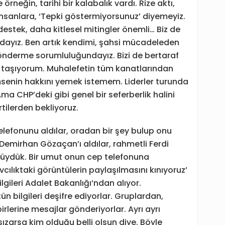
rneğin, tarihi bir kalabalık vardı. Rize aktı,
nsanlara, ‘Tepki göstermiyorsunuz’ diyemeyiz.
stek, daha kitlesel mitingler önemli… Biz de
ayız. Ben artık kendimi, şahsi mücadeleden
gönderme sorumluluğundayız. Bizi de bertaraf
i taşıyorum. Muhalefetin tüm kanatlarından
senin hakkını yemek istemem. Liderler turunda
ma CHP’deki gibi genel bir seferberlik halini
ilerden bekliyoruz.
telefonunu aldılar, oradan bir şey bulup onu
Demirhan Gözaçan’ı aldılar, rahmetli Ferdi
lüydük. Bir umut onun cep telefonuna
vcılıktaki görüntülerin paylaşılmasını kınıyoruz’
bilgileri Adalet Bakanlığı’ndan alıyor.
ün bilgileri deşifre ediyorlar. Gruplardan,
lerine mesajlar gönderiyorlar. Ayrı ayrı
sızarsa kim olduğu belli olsun diye. Böyle