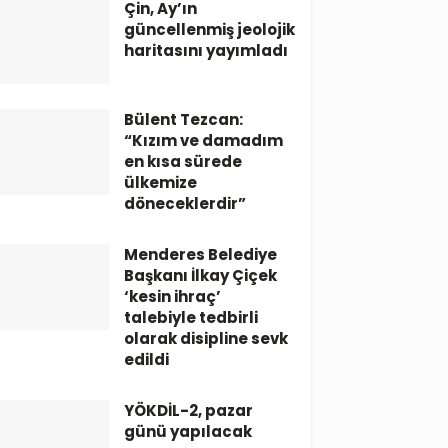
Çin, Ay’ın
güncellenmiş jeolojik
haritasını yayımladı
Bülent Tezcan:
“Kızım ve damadım
en kısa sürede
ülkemize
döneceklerdir”
Menderes Belediye
Başkanı İlkay Çiçek
‘kesin ihraç’
talebiyle tedbirli
olarak disipline sevk
edildi
YÖKDİL-2, pazar
günü yapılacak