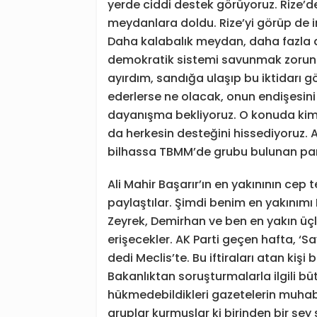
yerde ciddi destek görüyoruz. Rize’de ö
meydanlara doldu. Rize’yi görüp de i
Daha kalabalık meydan, daha fazla de
demokratik sistemi savunmak zorund
ayırdım, sandığa ulaşıp bu iktidarı 
ederlerse ne olacak, onun endişesin
dayanışma bekliyoruz. O konuda kim
da herkesin desteğini hissediyoruz. A
bilhassa TBMM’de grubu bulunan part
Ali Mahir Başarır’ın en yakınının cep 
paylaştılar. Şimdi benim en yakınımı 
Zeyrek, Demirhan ve ben en yakın üç
erişecekler. AK Parti geçen hafta, ‘Sa
dedi Meclis’te. Bu iftiraları atan kişi 
Bakanlıktan soruşturmalarla ilgili büt
hükmedebildikleri gazetelerin muhabir
gruplar kurmuşlar ki birinden bir şey 