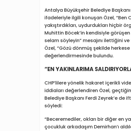
Antalya Büyükşehir Belediye Başkanı
ifadeleriyle ilgili konuşan Özel, “B
yakıştırdıkları, uydurdukları hiçbir ö
Muhittin Böcek’in kendisiyle görüşen 
selam söyleyin” mesajını ilettiğini ve
Özel, “Gözü dönmüş şekilde herkese if
değerlendirmesinde bulundu.
“EN YAKINLARIMA SALDIRIYORL
CHP’lilere yönelik hakaret içerikli vid
iddiaları değerlendiren Özel, geçtiği
Belediye Başkanı Ferdi Zeyrek’e de ifti
söyledi:
“Beceremediler, okları bir diğer en y
çocukluk arkadaşım Demirhan’ı aldılar