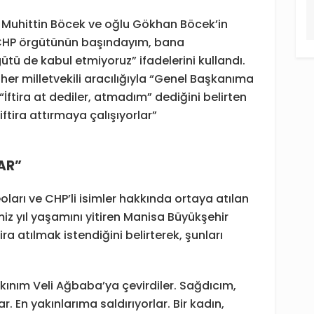
 Muhittin Böcek ve oğlu Gökhan Böcek’in
en CHP örgütünün başındayım, bana
rgütü de kabul etmiyoruz” ifadelerini kullandı.
her milletvekili aracılığıyla “Genel Başkanıma
 “İftira at dediler, atmadım” dediğini belirten
tira attırmaya çalışıyorlar”
AR”
eoları ve CHP’li isimler hakkında ortaya atılan
miz yıl yaşamını yitiren Manisa Büyükşehir
ra atılmak istendiğini belirterek, şunları
akınım Veli Ağbaba’ya çevirdiler. Sağdıcım,
. En yakınlarıma saldırıyorlar. Bir kadın,