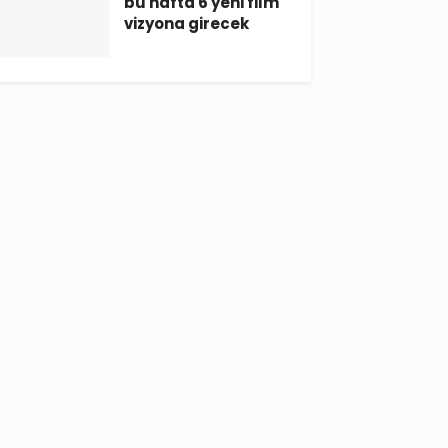
bu hafta 6 yeni film
vizyona girecek