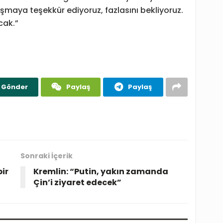
maya teşekkür ediyoruz, fazlasını bekliyoruz.
cak.”
Gönder
Paylaş
Paylaş
Sonraki İçerik
bir
Kremlin: “Putin, yakın zamanda
Çin’i ziyaret edecek”