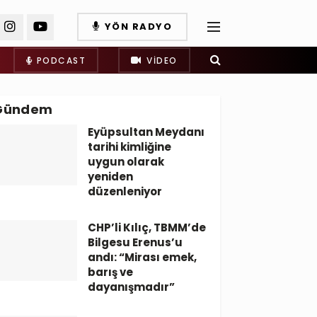
YÖN RADYO
PODCAST
VIDEO
Gündem
Eyüpsultan Meydanı
tarihi kimliğine
uygun olarak
yeniden
düzenleniyor
CHP’li Kılıç, TBMM’de
Bilgesu Erenus’u
andı: “Mirası emek,
barış ve
dayanışmadır”