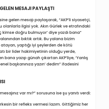
 GELEN MESAJI PAYLAŞTI
isine gelen mesajı paylaşarak, “AKP’li siyasetçi,
olanlarla ilgisi yok. Akın Gürlek ve etrafındaki
hiç kimse doğru bulmuyor’ diye yazdı bana”
 yalanından bıktık artık. Bu yalana bizim
 atayan, yaptığı iyi şeylerden de kötü
ı bir lider hakimiyetinin olduğu yerde,
n bana yazıp günah çıkartan AKP’liye, ‘Yanlış
enel başkanınıza yazın’ dedim” ifadesini
SI
 mesajınız var mı?” sorusuna ise şu yanıtı verdi:
esin bir refleks vermesi lazım. Gittiğimiz her