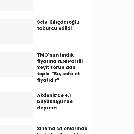
Selvi Kılıçdaroğlu
taburcu edildi
TMO’nun fındık
fiyatına YENİ Partili
Seyit Torun’dan
tepki: “Bu, sefalet
fiyatıdır”
Akdeniz’de 4,1
büyüklüğünde
deprem
Sinema salonlarında