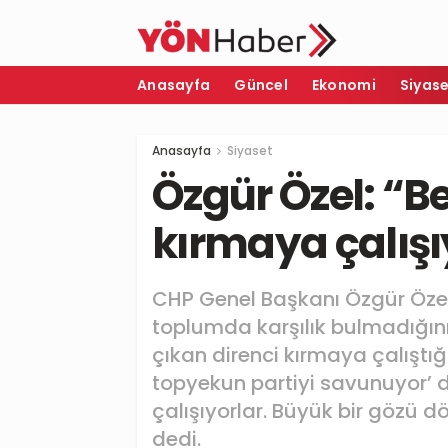
Anasayfa
Güncel
Ekonomi
Siyas
Anasayfa
Siyaset
Özgür Özel: “B
kırmaya çalışı
CHP Genel Başkanı Özgür Özel
toplumda karşılık bulmadığını,
çıkan direnci kırmaya çalıştığı
topyekun partiyi savunuyor’ 
çalışıyorlar. Büyük bir gözü d
dedi.