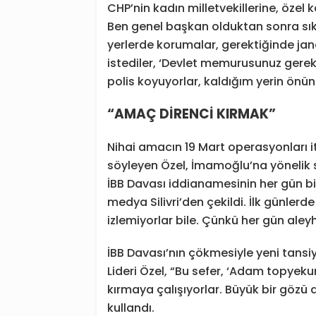
CHP’nin kadın milletvekillerine, özel
Ben genel başkan olduktan sonra sık
yerlerde korumalar, gerektiğinde ja
istediler, ‘Devlet memurusunuz gerek 
polis koyuyorlar, kaldığım yerin önünd
“AMAÇ DİRENCİ KIRMAK”
Nihai amacın 19 Mart operasyonları i
söyleyen Özel, İmamoğlu’na yönelik 
İBB Davası iddianamesinin her gün b
medya Silivri’den çekildi. İlk günlerd
izlemiyorlar bile. Çünkü her gün aleyhl
İBB Davası’nın çökmesiyle yeni tansiy
Lideri Özel, “Bu sefer, ‘Adam topyeku
kırmaya çalışıyorlar. Büyük bir gözü 
kullandı.