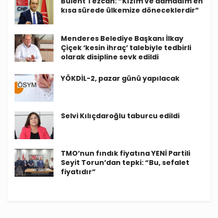
Bülent Tezcan: “Kızım ve damadım en
kısa sürede ülkemize döneceklerdir”
Menderes Belediye Başkanı İlkay
Çiçek ‘kesin ihraç’ talebiyle tedbirli
olarak disipline sevk edildi
YÖKDİL-2, pazar günü yapılacak
Selvi Kılıçdaroğlu taburcu edildi
TMO’nun fındık fiyatına YENİ Partili
Seyit Torun’dan tepki: “Bu, sefalet
fiyatıdır”