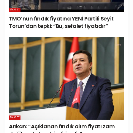
SIYASET
TMO’nun fındık fiyatına YENİ Partili Seyit
Torun’dan tepki: “Bu, sefalet fiyatıdır”
SIYASET
Arıkan: “Açıklanan fındık alım fiyatı zam