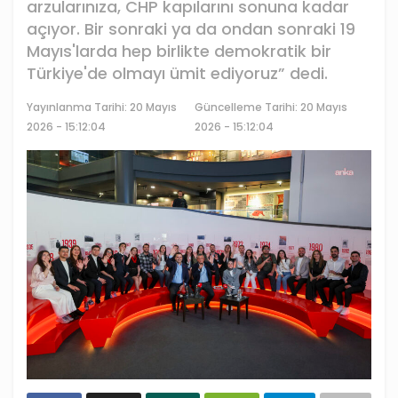
arzularınıza, CHP kapılarını sonuna kadar
açıyor. Bir sonraki ya da ondan sonraki 19
Mayıs'larda hep birlikte demokratik bir
Türkiye'de olmayı ümit ediyoruz” dedi.
Yayınlanma Tarihi:
20 Mayıs
Güncelleme Tarihi: 20 Mayıs
2026 - 15:12:04
2026 - 15:12:04