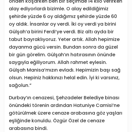
önden koşarken ben bir seçimde 14 kilo verirken
alay ediyorlardı bizimle. O alay edildiğimiz
şehirde yüzde 6 oy aldığımız şehirde yüzde 60
oy aldık. İnsanlar oy verdi. İki oy verdi ya birini
Gülşah’a birini Ferdi’ye verdi. Biz altı ayda bir
tabut bayraklıyoruz. Yeter artık. Allah hepimize
dayanma gücü versin. Bundan sonra da güzel
bir gün görelim. Gülşah’ın hatırasının önünde
saygıyla eğiliyorum. Allah rahmet eylesin.
Gülşah Manisa’mızın evladı. Hepimizin başı sağ
olsun. Hepiniz hakkınızı helal edin. İyi ki varsınız,
sağolun.”
Durbay’ın cenazesi, Şehzadeler Belediye binası
önündeki törenin ardından Hatuniye Camisi’ne
götürülmek üzere cenaze arabasına göz yaşları
eşliğinde konuldu. Özgür Özel de cenaze
arabasına bindi.