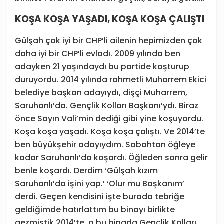
KOŞA KOŞA YAŞADI, KOŞA KOŞA ÇALIŞTI
Gülşah çok iyi bir CHP’li ailenin hepimizden çok
daha iyi bir CHP’li evladı. 2009 yılında ben
adayken 21 yaşındaydı bu partide koşturup
duruyordu. 2014 yılında rahmetli Muharrem Ekici
belediye başkan adayıydı, dişçi Muharrem,
Saruhanlı’da. Gençlik Kolları Başkanı’ydı. Biraz
önce Sayın Vali’min dediği gibi yine koşuyordu.
Koşa koşa yaşadı. Koşa koşa çalıştı. Ve 2014’te
ben büyükşehir adayıydım. Sabahtan öğleye
kadar Saruhanlı’da koşardı. Öğleden sonra gelir
benle koşardı. Derdim ‘Gülşah kızım
Saruhanlı’da işini yap.’ ‘Olur mu Başkanım’
derdi. Geçen kendisini işte burada tebriğe
geldiğimde hatırlattım bu binayı birlikte
gezmiştik 2014’te, o bu binada Gençlik Kolları