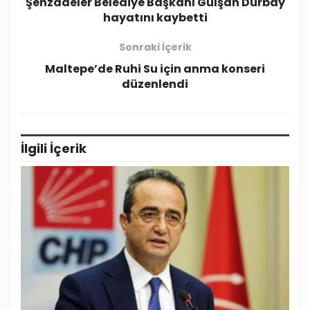
Şehzadeler Belediye Başkanı Gülşah Durbay
hayatını kaybetti
Sonraki İçerik
Maltepe’de Ruhi Su için anma konseri
düzenlendi
İlgili
İçerik