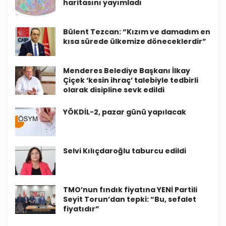
haritasını yayımladı
Bülent Tezcan: “Kızım ve damadım en
kısa sürede ülkemize döneceklerdir”
Menderes Belediye Başkanı İlkay
Çiçek ‘kesin ihraç’ talebiyle tedbirli
olarak disipline sevk edildi
YÖKDİL-2, pazar günü yapılacak
Selvi Kılıçdaroğlu taburcu edildi
TMO’nun fındık fiyatına YENİ Partili
Seyit Torun’dan tepki: “Bu, sefalet
fiyatıdır”