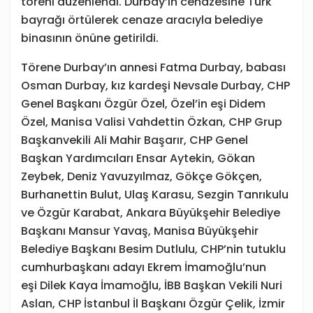
töreni düzenlendi. Durbay’ın cenazesine Türk
bayrağı örtülerek cenaze aracıyla belediye
binasının önüne getirildi.
Törene Durbay’ın annesi Fatma Durbay, babası
Osman Durbay, kız kardeşi Nevsale Durbay, CHP
Genel Başkanı Özgür Özel, Özel’in eşi Didem
Özel, Manisa Valisi Vahdettin Özkan, CHP Grup
Başkanvekili Ali Mahir Başarır, CHP Genel
Başkan Yardımcıları Ensar Aytekin, Gökan
Zeybek, Deniz Yavuzyılmaz, Gökçe Gökçen,
Burhanettin Bulut, Ulaş Karasu, Sezgin Tanrıkulu
ve Özgür Karabat, Ankara Büyükşehir Belediye
Başkanı Mansur Yavaş, Manisa Büyükşehir
Belediye Başkanı Besim Dutlulu, CHP’nin tutuklu
cumhurbaşkanı adayı Ekrem İmamoğlu’nun
eşi Dilek Kaya İmamoğlu, İBB Başkan Vekili Nuri
Aslan, CHP İstanbul İl Başkanı Özgür Çelik, İzmir