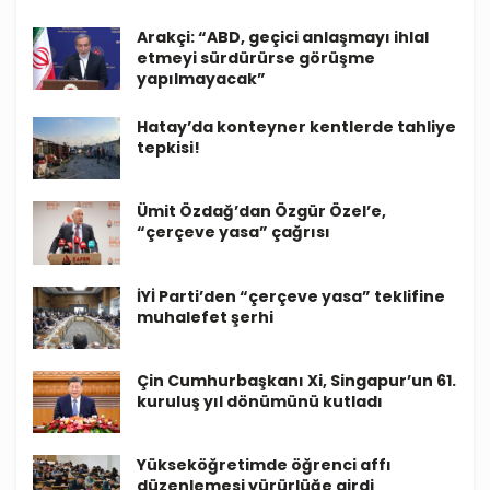
Arakçi: “ABD, geçici anlaşmayı ihlal
etmeyi sürdürürse görüşme
yapılmayacak”
Hatay’da konteyner kentlerde tahliye
tepkisi!
Ümit Özdağ’dan Özgür Özel’e,
“çerçeve yasa” çağrısı
İYİ Parti’den “çerçeve yasa” teklifine
muhalefet şerhi
Çin Cumhurbaşkanı Xi, Singapur’un 61.
kuruluş yıl dönümünü kutladı
Yükseköğretimde öğrenci affı
düzenlemesi yürürlüğe girdi