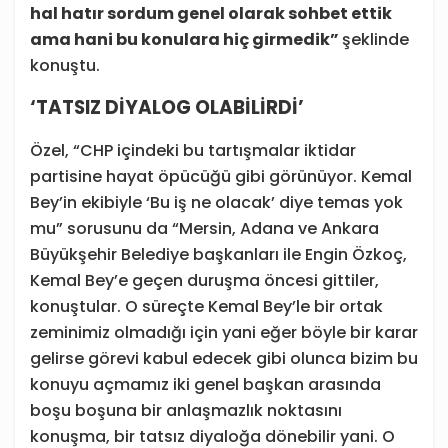
hal hatır sordum genel olarak sohbet ettik
ama hani bu konulara hiç girmedik”
şeklinde
konuştu.
‘TATSIZ DİYALOG OLABİLİRDİ’
Özel, “CHP içindeki bu tartışmalar iktidar
partisine hayat öpücüğü gibi görünüyor. Kemal
Bey’in ekibiyle ‘Bu iş ne olacak’ diye temas yok
mu” sorusunu da “Mersin, Adana ve Ankara
Büyükşehir Belediye başkanları ile Engin Özkoç,
Kemal Bey’e geçen duruşma öncesi gittiler,
konuştular. O süreçte Kemal Bey’le bir ortak
zeminimiz olmadığı için yani eğer böyle bir karar
gelirse görevi kabul edecek gibi olunca bizim bu
konuyu açmamız iki genel başkan arasında
boşu boşuna bir anlaşmazlık noktasını
konuşma, bir tatsız diyaloğa dönebilir yani. O