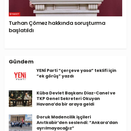
SIYASET
Turhan Çömez hakkında soruşturma
başlatıldı
Gündem
YENİ Parti “çerçeve yasa” teklifi için
“ek görüş” yazdı
Küba Devlet Başkanı Diaz-Canel ve
TKP Genel Sekreteri Okuyan
Havana’da bir araya geldi
Doruk Madencilik işçileri
Anıtkabir’den seslendi: “Ankara’dan
ayrılmayacağız”