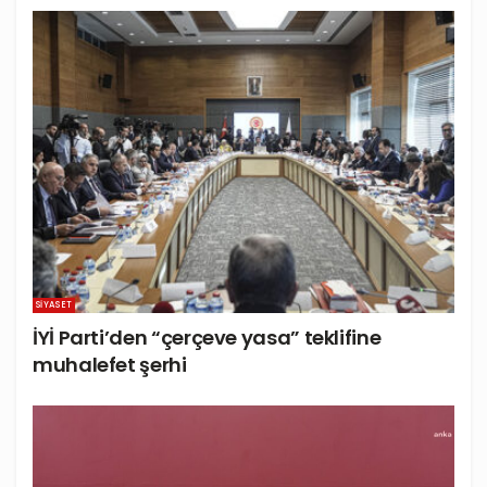
SIYASET
İYİ Parti’den “çerçeve yasa” teklifine
muhalefet şerhi