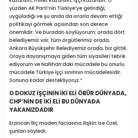
kazansın, millet kazansın, işçi kazansın. O
yüzden AK Parti’nin Türkiye’ye getirdiği,
uyguladığı ve şu anda da ısrarla devam ettiği
politikayı görmek açısından son derece
önemlidir. Ve buradan söylüyorum; orada dört
belediyemiz var, tüm örgütlerimiz orada,
Ankara Büyükşehir Belediyemiz orada, biz gittik.
Oraya dayanışmaya giden tüm siyasileri tebrik
ediyorum ve Nallıhan’daki mücadele bu onurlu
mücadele Türkiye işçi sınıfının mücadelesidir.
Sonuna kadar destekliyoruz.”
O DOKUZ İŞÇİNİN İKİ ELİ ÖBÜR DÜNYADA,
CHP’NİN DE İKİ ELİ BU DÜNYADA
YAKANIZDADIR
Erzincan İliç maden faciasına ilişkin ise Özel,
şunları söyledi: