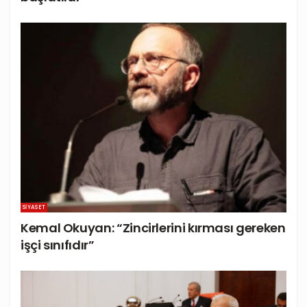
SIYASET
Kemal Okuyan: “Zincirlerini kırması gereken
işçi sınıfıdır”