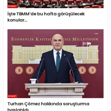
SIYASET
İşte TBMM’de bu hafta görüşülecek
konular…
SIYASET
Turhan Çömez hakkında soruşturma
başlatıldı