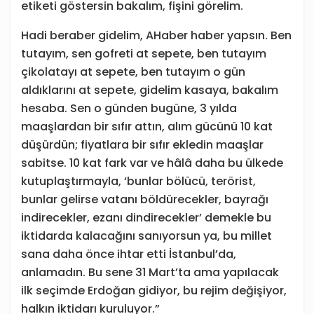
etiketi göstersin bakalım, fişini görelim.
Hadi beraber gidelim, AHaber haber yapsın. Ben
tutayım, sen gofreti at sepete, ben tutayım
çikolatayı at sepete, ben tutayım o gün
aldıklarını at sepete, gidelim kasaya, bakalım
hesaba. Sen o günden bugüne, 3 yılda
maaşlardan bir sıfır attın, alım gücünü 10 kat
düşürdün; fiyatlara bir sıfır ekledin maaşlar
sabitse. 10 kat fark var ve hâlâ daha bu ülkede
kutuplaştırmayla, ‘bunlar bölücü, terörist,
bunlar gelirse vatanı böldürecekler, bayrağı
indirecekler, ezanı dindirecekler’ demekle bu
iktidarda kalacağını sanıyorsun ya, bu millet
sana daha önce ihtar etti İstanbul’da,
anlamadın. Bu sene 31 Mart’ta ama yapılacak
ilk seçimde Erdoğan gidiyor, bu rejim değişiyor,
halkın iktidarı kuruluyor.”