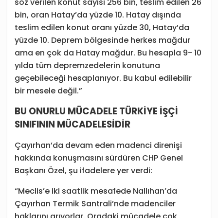
söz verilen konut sayısı 256 bin, teslim edilen 26
bin, oran Hatay’da yüzde 10. Hatay dışında
teslim edilen konut oranı yüzde 30, Hatay’da
yüzde 10. Deprem bölgesinde herkes mağdur
ama en çok da Hatay mağdur. Bu hesapla 9- 10
yılda tüm depremzedelerin konutuna
geçebileceği hesaplanıyor. Bu kabul edilebilir
bir mesele değil.”
BU ONURLU MÜCADELE TÜRKİYE İŞÇİ
SINIFININ MÜCADELESİDİR
Çayırhan’da devam eden madenci direnişi
hakkında konuşmasını sürdüren CHP Genel
Başkanı Özel, şu ifadelere yer verdi:
“Meclis’e iki saatlik mesafede Nallıhan’da
Çayırhan Termik Santrali’nde madenciler
haklarını arıyorlar. Oradaki mücadele çok