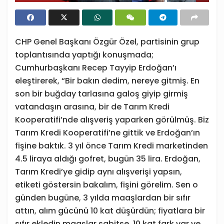
CHP Genel Başkanı Özgür Özel, partisinin grup
toplantısında yaptığı konuşmada;
Cumhurbaşkanı Recep Tayyip Erdoğan’ı
eleştirerek, “Bir bakın dedim, nereye gitmiş. En
son bir buğday tarlasına galoş giyip girmiş
vatandaşın arasına, bir de Tarım Kredi
Kooperatifi’nde alışveriş yaparken görülmüş. Biz
Tarım Kredi Kooperatifi’ne gittik ve Erdoğan’ın
fişine baktık. 3 yıl önce Tarım Kredi marketinden
4.5 liraya aldığı gofret, bugün 35 lira. Erdoğan,
Tarım Kredi’ye gidip aynı alışverişi yapsın,
etiketi göstersin bakalım, fişini görelim. Sen o
günden bugüne, 3 yılda maaşlardan bir sıfır
attın, alım gücünü 10 kat düşürdün; fiyatlara bir
sıfır ekledin maaşlar sabitse. 10 kat fark var ve