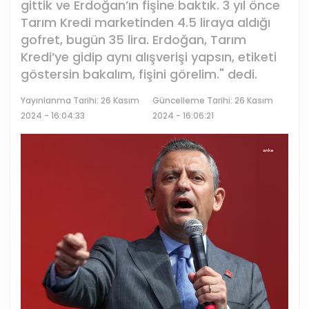
gittik ve Erdoğan’ın fişine baktık. 3 yıl önce
Tarım Kredi marketinden 4.5 liraya aldığı
gofret, bugün 35 lira. Erdoğan, Tarım
Kredi’ye gidip aynı alışverişi yapsın, etiketi
göstersin bakalım, fişini görelim." dedi.
Yayınlanma Tarihi:
26 Kasım
Güncelleme Tarihi: 26 Kasım
2024 - 16:04:33
2024 - 16:06:21