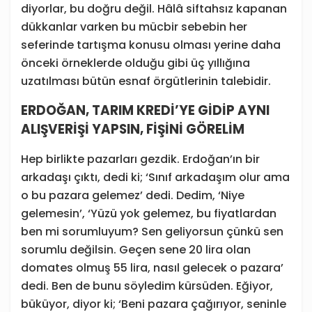
diyorlar, bu doğru değil. Hâlâ siftahsız kapanan
dükkanlar varken bu mücbir sebebin her
seferinde tartışma konusu olması yerine daha
önceki örneklerde olduğu gibi üç yıllığına
uzatılması bütün esnaf örgütlerinin talebidir.
ERDOĞAN, TARIM KREDİ’YE GİDİP AYNI
ALIŞVERİŞİ YAPSIN, FİŞİNİ GÖRELİM
Hep birlikte pazarları gezdik. Erdoğan’ın bir
arkadaşı çıktı, dedi ki; ‘Sınıf arkadaşım olur ama
o bu pazara gelemez’ dedi. Dedim, ‘Niye
gelemesin’, ‘Yüzü yok gelemez, bu fiyatlardan
ben mi sorumluyum? Sen geliyorsun çünkü sen
sorumlu değilsin. Geçen sene 20 lira olan
domates olmuş 55 lira, nasıl gelecek o pazara’
dedi. Ben de bunu söyledim kürsüden. Eğiyor,
büküyor, diyor ki; ‘Beni pazara çağırıyor, seninle