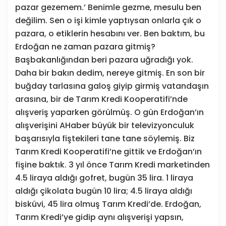
pazar gezemem.’ Benimle gezme, mesulu ben
değilim. Sen o işi kimle yaptıysan onlarla çık o
pazara, o etiklerin hesabını ver. Ben baktım, bu
Erdoğan ne zaman pazara gitmiş?
Başbakanlığından beri pazara uğradığı yok.
Daha bir bakın dedim, nereye gitmiş. En son bir
buğday tarlasına galoş giyip girmiş vatandaşın
arasına, bir de Tarım Kredi Kooperatifi’nde
alışveriş yaparken görülmüş. O gün Erdoğan’ın
alışverişini AHaber büyük bir televizyonculuk
başarısıyla fiştekileri tane tane söylemiş. Biz
Tarım Kredi Kooperatifi’ne gittik ve Erdoğan’ın
fişine baktık. 3 yıl önce Tarım Kredi marketinden
4.5 liraya aldığı gofret, bugün 35 lira. 1 liraya
aldığı çikolata bugün 10 lira; 4.5 liraya aldığı
bisküvi, 45 lira olmuş Tarım Kredi’de. Erdoğan,
Tarım Kredi’ye gidip aynı alışverişi yapsın,