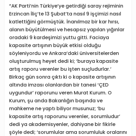
“AK Parti’nin Türkiye’ye getirdiği saray rejiminin
Erzincan İliç’te 13 Şubat’ta nasıl 9 işçimizi nasıl
katlettiğini görmüştük. İnanılmaz bir kar hırsı,
alanın büyütülmesi ve hesapsız yapılan yığınlar
oradaki 9 kardeşimizi yuttu gitti. Faciaya
kapasite artışının büyük etkisi olduğu
söyleniyordu ve Ankara’daki üniversitelerden
oluşturulmuş heyet dedi ki; ‘buraya kapasite
artış raporu verenler bu işten suçludurlar.’
Birkaç gün sonra çıktı ki o kapasite artışının
altında imzası olanlardan bir tanesi ‘ÇED
uygundur’ raporunu veren Murat Kurum. O
Kurum, şu anda Bakanlığın başında ve
mahkeme ne yaptı biliyor musunuz; ‘bu
kapasite artış raporunu verenler, sorumludur’
dedi ya akademisyenler, dahiyane bir fikirle
şöyle dedi; ‘sorumlular ama sorumluluk oralarını