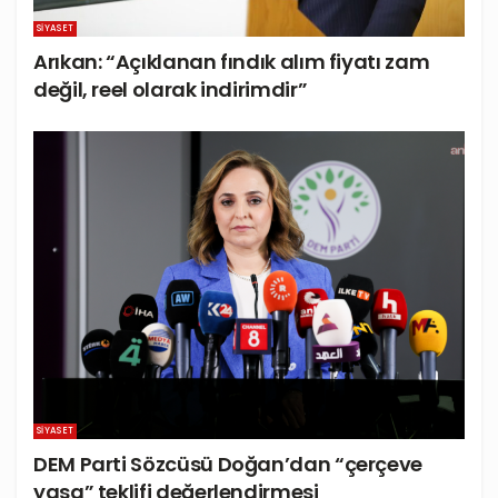
SIYASET
Arıkan: “Açıklanan fındık alım fiyatı zam
değil, reel olarak indirimdir”
SIYASET
DEM Parti Sözcüsü Doğan’dan “çerçeve
yasa” teklifi değerlendirmesi