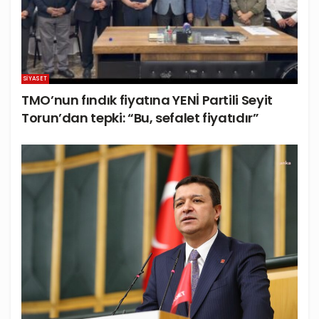
SIYASET
TMO’nun fındık fiyatına YENİ Partili Seyit
Torun’dan tepki: “Bu, sefalet fiyatıdır”