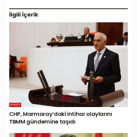
İlgili
İçerik
SIYASET
CHP, Marmaray’daki intihar olaylarını
TBMM gündemine taşıdı