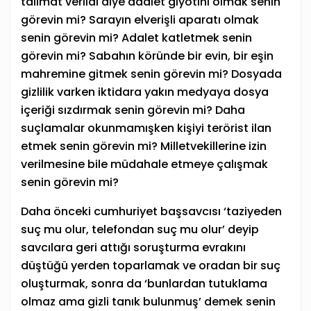
talimat verildi diye adalet giyotini olmak senin
görevin mi? Sarayın elverişli aparatı olmak
senin görevin mi? Adalet katletmek senin
görevin mi? Sabahın köründe bir evin, bir eşin
mahremine gitmek senin görevin mi? Dosyada
gizlilik varken iktidara yakın medyaya dosya
içeriği sızdırmak senin görevin mi? Daha
suçlamalar okunmamışken kişiyi terörist ilan
etmek senin görevin mi? Milletvekillerine izin
verilmesine bile müdahale etmeye çalışmak
senin görevin mi?
Daha önceki cumhuriyet başsavcısı ‘taziyeden
suç mu olur, telefondan suç mu olur’ deyip
savcılara geri attığı soruşturma evrakını
düştüğü yerden toparlamak ve oradan bir suç
oluşturmak, sonra da ‘bunlardan tutuklama
olmaz ama gizli tanık bulunmuş’ demek senin