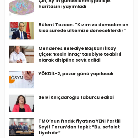
Çin, Ay’ın güncellenmiş jeolojik
haritasını yayımladı
Bülent Tezcan: “Kızım ve damadım en
kısa sürede ülkemize döneceklerdir”
Menderes Belediye Başkanı İlkay
Çiçek ‘kesin ihraç’ talebiyle tedbirli
olarak disipline sevk edildi
YÖKDİL-2, pazar günü yapılacak
Selvi Kılıçdaroğlu taburcu edildi
TMO’nun fındık fiyatına YENİ Partili
Seyit Torun’dan tepki: “Bu, sefalet
fiyatıdır”