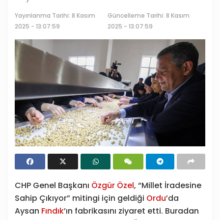
Yayınlanma Tarihi:
8 Kasım
Güncelleme Tarihi: 8 Kasım
2025 - 13:07:59
2025 - 13:07:59
CHP Genel Başkanı
Özgür Özel
, “Millet İradesine
Sahip Çıkıyor” mitingi için geldiği
Ordu
’da
Aysan
Fındık
’ın fabrikasını ziyaret etti. Buradan