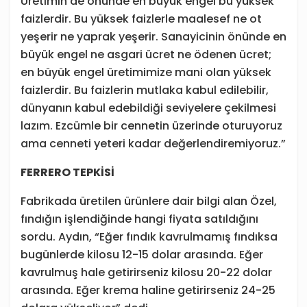
Üretimin de önünde en büyük engel bu yüksek
faizlerdir. Bu yüksek faizlerle maalesef ne ot
yeşerir ne yaprak yeşerir. Sanayicinin önünde en
büyük engel ne asgari ücret ne ödenen ücret;
en büyük engel üretimimize mani olan yüksek
faizlerdir. Bu faizlerin mutlaka kabul edilebilir,
dünyanın kabul edebildiği seviyelere çekilmesi
lazım. Ezcümle bir cennetin üzerinde oturuyoruz
ama cenneti yeteri kadar değerlendiremiyoruz.”
FERRERO TEPKİSİ
Fabrikada üretilen ürünlere dair bilgi alan Özel,
fındığın işlendiğinde hangi fiyata satıldığını
sordu. Aydın, “Eğer fındık kavrulmamış fındıksa
bugünlerde kilosu 12-15 dolar arasında. Eğer
kavrulmuş hale getirirseniz kilosu 20-22 dolar
arasında. Eğer krema haline getirirseniz 24-25