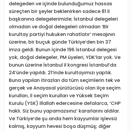
delegeden ve içinde bulunduğumuz hassas
süreçten bir şeyler beklenirken sadece 81 il
başkanına delegelerimizle; İstanbul delegeleri
olmadan ve doğal delegeleri olmadan ‘Bir
kurultay partiyi hukuken rahatlatır’ mesajının
üzerine, bir buçuk günde Türkiye’den bin 37
imza geldi. Bunun içinde 196 İstanbul delegesi
yok, doğal delegeler, PM üyeleri, YDK’lar yok. Ve
bunun üzerine İstanbul il kongresi İstanbul’da
24’ünde yapıldı. 21’inde kurultayımızı yaptık.
Buna yapılan itirazları da tüm seçimlerin tek ve
gerçek ve Anayasal yürütücüsü olan ilçe seçim
kurulları, il seçim kurulları ve Yüksek Seçim
Kurulu (YSK) illallah edercesine defalarca, ‘CHP
haklı. Siz bunu yapamazsınız’ kararlarını aldılar.
Ve Türkiye’de şu anda hem kayyumlar işlevsiz
kalmış, kayyum hevesi boşa düşmüş; diğer