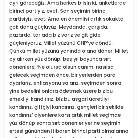
ayrı göreceğiz. Ama herkes bilsin ki, anketlerde
birinci partiyiz, evet. Son seçimin birinci
partisiyiz, evet. Ama en önemlisi artık sokakta
çok daha güçlüyüz. Meydanda, çarşıda,
pazarda, tarlada biz varız ve git gide
güçleniyoruz. Millet yüzünü CHP’ye döndü.
Çünkü millet yüzünü yanında olana döner. Millet
oy alırken yüz dönüp, beş yıl boyunca sırt
dönenlere, ‘Ne olursa olsun canım, nasılsa
gelecek seçimden önce, bir yerlerden para
ayarlarız, enflasyonu salarız, seçimden sonra
yine bedelini onlara ödetmek üzere biz bu
emekliyi kandırırız, biz bu asgari ücretliyi
kandırırız, çiftçiyi kandırırız, gençleri bir şekilde
kandırırız’ diyenlere karşı artık millet seçimde
yüz dönüp sonra sırt dönenler yerine seçimin
ertesi gününden itibaren birinci parti olmalarına