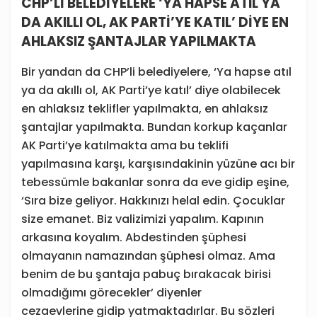
CHP’Lİ BELEDİYELERE ‘YA HAPSE ATIL YA
DA AKILLI OL, AK PARTİ’YE KATIL’ DİYE EN
AHLAKSIZ ŞANTAJLAR YAPILMAKTA
Bir yandan da CHP’li belediyelere, ‘Ya hapse atıl
ya da akıllı ol, AK Parti’ye katıl’ diye olabilecek
en ahlaksız teklifler yapılmakta, en ahlaksız
şantajlar yapılmakta. Bundan korkup kaçanlar
AK Parti’ye katılmakta ama bu teklifi
yapılmasına karşı, karşısındakinin yüzüne acı bir
tebessümle bakanlar sonra da eve gidip eşine,
‘Sıra bize geliyor. Hakkınızı helal edin. Çocuklar
size emanet. Biz valizimizi yapalım. Kapının
arkasına koyalım. Abdestinden şüphesi
olmayanın namazından şüphesi olmaz. Ama
benim de bu şantaja pabuç bırakacak birisi
olmadığımı görecekler’ diyenler
cezaevlerine gidip yatmaktadırlar. Bu sözleri