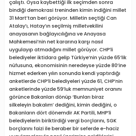
çalıştı. Oysa kaybettiği ilk seçimden sonra
bindiği demokrasi treninden kimin indiğini millet
31 Mart’tan beri görüyor. Milletin seçtiği Can
Atalay’ı, Hatay’ın seçilmiş milletvekilini
anayasanın bağlayıcılığına ve Anayasa
Mahkemesi’nin net kararına karşı nasıl
uygulayıp atmadığını millet görüyor. CHP’li
belediyeler iktidara gelip Türkiye’nin yüzde 65’lik
nüfusuna, ekonomisinin neredeyse yüzde 80’ine
hizmet ederken yılın sonunda kendi yaptırdığı
anketlerde CHP’li belediyeleri yüzde 61, CHP’nin
anketlerinde yüzde 59’luk memnuniyet oranını
görünce Bakanları dönüp ‘Bunları biraz
silkeleyin bakalım’ dediğini, kimin dediğini, o
Bakanların dört dönemdir AK Partili, MHP’li
belediyelerin biriktirdiği vergi borçlarını, SGK
borçlarını faizi ile beraber bir seferde e-haciz