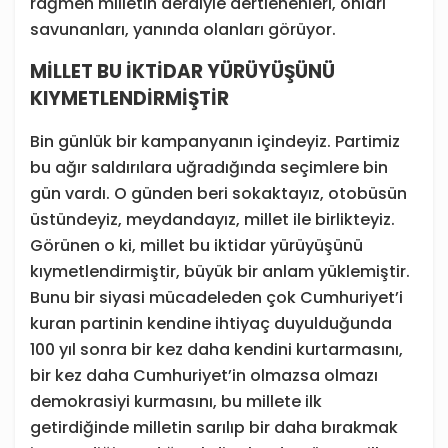
rağmen milletin derdiyle dertlenenleri, onları
savunanları, yanında olanları görüyor.
MİLLET BU İKTİDAR YÜRÜYÜŞÜNÜ
KIYMETLENDİRMİŞTİR
Bin günlük bir kampanyanın içindeyiz. Partimiz
bu ağır saldırılara uğradığında seçimlere bin
gün vardı. O günden beri sokaktayız, otobüsün
üstündeyiz, meydandayız, millet ile birlikteyiz.
Görünen o ki, millet bu iktidar yürüyüşünü
kıymetlendirmiştir, büyük bir anlam yüklemiştir.
Bunu bir siyasi mücadeleden çok Cumhuriyet’i
kuran partinin kendine ihtiyaç duyulduğunda
100 yıl sonra bir kez daha kendini kurtarmasını,
bir kez daha Cumhuriyet’in olmazsa olmazı
demokrasiyi kurmasını, bu millete ilk
getirdiğinde milletin sarılıp bir daha bırakmak