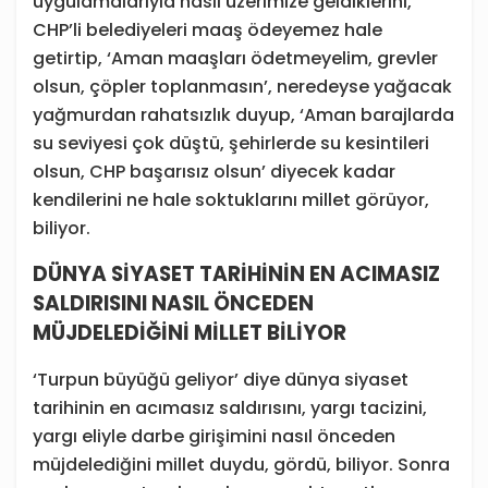
uygulamalarıyla nasıl üzerimize geldiklerini,
CHP’li belediyeleri maaş ödeyemez hale
getirtip, ‘Aman maaşları ödetmeyelim, grevler
olsun, çöpler toplanmasın’, neredeyse yağacak
yağmurdan rahatsızlık duyup, ‘Aman barajlarda
su seviyesi çok düştü, şehirlerde su kesintileri
olsun, CHP başarısız olsun’ diyecek kadar
kendilerini ne hale soktuklarını millet görüyor,
biliyor.
DÜNYA SİYASET TARİHİNİN EN ACIMASIZ
SALDIRISINI NASIL ÖNCEDEN
MÜJDELEDİĞİNİ MİLLET BİLİYOR
‘Turpun büyüğü geliyor’ diye dünya siyaset
tarihinin en acımasız saldırısını, yargı tacizini,
yargı eliyle darbe girişimini nasıl önceden
müjdelediğini millet duydu, gördü, biliyor. Sonra