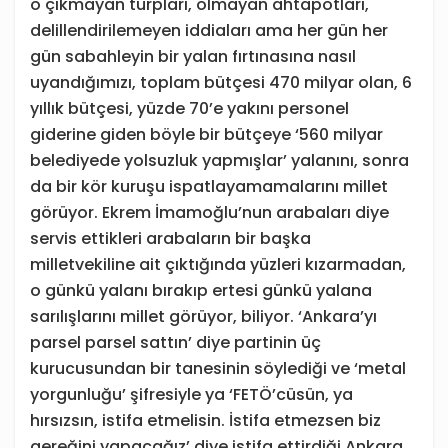
o çıkmayan turpları, olmayan ahtapotları,
delillendirilemeyen iddiaları ama her gün her
gün sabahleyin bir yalan fırtınasına nasıl
uyandığımızı, toplam bütçesi 470 milyar olan, 6
yıllık bütçesi, yüzde 70’e yakını personel
giderine giden böyle bir bütçeye ‘560 milyar
belediyede yolsuzluk yapmışlar’ yalanını, sonra
da bir kör kuruşu ispatlayamamalarını millet
görüyor. Ekrem İmamoğlu’nun arabaları diye
servis ettikleri arabaların bir başka
milletvekiline ait çıktığında yüzleri kızarmadan,
o günkü yalanı bırakıp ertesi günkü yalana
sarılışlarını millet görüyor, biliyor. ‘Ankara’yı
parsel parsel sattın’ diye partinin üç
kurucusundan bir tanesinin söylediği ve ‘metal
yorgunluğu’ şifresiyle ya ‘FETÖ’cüsün, ya
hırsızsın, istifa etmelisin. İstifa etmezsen biz
gereğini yapacağız’ diye istifa ettirdiği Ankara