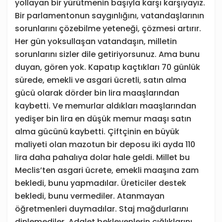
yollayan bir yürütmenin başıyla karşı karşıyayız.
Bir parlamentonun saygınlığını, vatandaşlarının
sorunlarını çözebilme yeteneği, çözmesi artırır.
Her gün yoksullaşan vatandaşın, milletin
sorunlarını sizler dile getiriyorsunuz. Ama bunu
duyan, gören yok. Kapatıp kaçtıkları 70 günlük
sürede, emekli ve asgari ücretli, satın alma
gücü olarak dörder bin lira maaşlarından
kaybetti. Ve memurlar aldıkları maaşlarından
yedişer bin lira en düşük memur maaşı satın
alma gücünü kaybetti. Çiftçinin en büyük
maliyeti olan mazotun bir deposu iki ayda 110
lira daha pahalıya dolar hale geldi. Millet bu
Meclis’ten asgari ücrete, emekli maaşına zam
bekledi, bunu yapmadılar. Üreticiler destek
bekledi, bunu vermediler. Atanmayan
öğretmenleri duymadılar. Staj mağdurlarını
dinlemediler. Adalet bekleyenlerin çığlıklarını