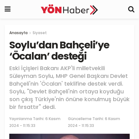
Anasayfa
Siyaset
Soylu’dan Bahçeli’ye
‘Öcalan’ desteği
Eski İçişleri Bakanı AKP'li milletvekili
Süleyman Soylu, MHP Genel Başkanı Devlet
Bahçeli'nin 'Öcalan' teklifine destek verdi.
Soylu, "Devlet Bahçeli'nin ortaya koyduğu
son çıkış Türkiye'nin önüne konulmuş büyük
bir fırsattır" dedi.
Yayınlanma Tarihi:
6 Kasım
Güncelleme Tarihi: 6 Kasım
2024 - 11:15:33
2024 - 11:15:33