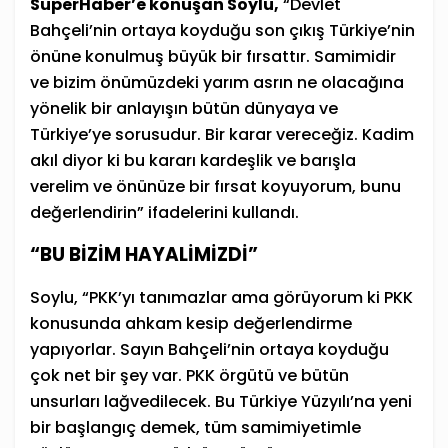
SuperHaber’e konuşan Soylu,
“Devlet
Bahçeli’nin ortaya koyduğu son çıkış Türkiye’nin
önüne konulmuş büyük bir fırsattır. Samimidir
ve bizim önümüzdeki yarım asrın ne olacağına
yönelik bir anlayışın bütün dünyaya ve
Türkiye’ye sorusudur. Bir karar vereceğiz. Kadim
akıl diyor ki bu kararı kardeşlik ve barışla
verelim ve önünüze bir fırsat koyuyorum, bunu
değerlendirin” ifadelerini kullandı.
“BU BİZİM HAYALİMİZDİ”
Soylu, “PKK’yı tanımazlar ama görüyorum ki PKK
konusunda ahkam kesip değerlendirme
yapıyorlar. Sayın Bahçeli’nin ortaya koyduğu
çok net bir şey var. PKK örgütü ve bütün
unsurları lağvedilecek. Bu Türkiye Yüzyılı’na yeni
bir başlangıç demek, tüm samimiyetimle